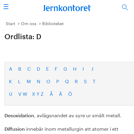
Sök
Stålindustrin
Start
Om oss
Biblioteket
Ordlista: D
Vision 2050
Forskning/utbildning
Energi/miljö
A
B
C
D
E
F
G
H
I
J
K
L
M
N
O
P
Q
R
S
T
Vi tycker
U
V W
X Y Z
Å
Ä
Ö
Publicerat
Bildbank
, avlägsnandet av syre ur smält metall.
Desoxidation
Om oss
innebär inom metallurgin att atomer i ett
Diffusion