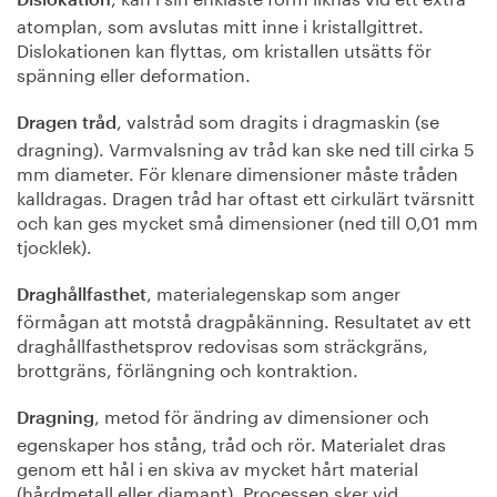
Dislokation
atomplan, som avslutas mitt inne i kristallgittret.
Dislokationen kan flyttas, om kristallen utsätts för
spänning eller deformation.
, valstråd som dragits i dragmaskin (se
Dragen tråd
dragning). Varmvalsning av tråd kan ske ned till cirka 5
mm diameter. För klenare dimensioner måste tråden
kalldragas. Dragen tråd har oftast ett cirkulärt tvärsnitt
och kan ges mycket små dimensioner (ned till 0,01 mm
tjocklek).
, materialegenskap som anger
Draghållfasthet
förmågan att motstå dragpåkänning. Resultatet av ett
draghållfasthetsprov redovisas som sträckgräns,
brottgräns, förlängning och kontraktion.
, metod för ändring av dimensioner och
Dragning
egenskaper hos stång, tråd och rör. Materialet dras
genom ett hål i en skiva av mycket hårt material
(hårdmetall eller diamant). Processen sker vid