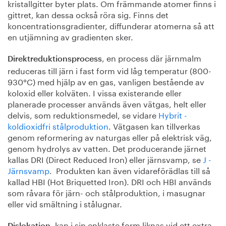
kristallgitter byter plats. Om främmande atomer finns i
gittret, kan dessa också röra sig. Finns det
koncentrationsgradienter, diffunderar atomerna så att
en utjämning av gradienten sker.
, en process där järnmalm
Direktreduktionsprocess
reduceras till järn i fast form vid låg temperatur (800-
930°C) med hjälp av en gas, vanligen bestående av
koloxid eller kolväten. I vissa existerande eller
planerade processer används även vätgas, helt eller
delvis, som reduktionsmedel, se vidare
Hybrit -
koldioxidfri stålproduktion
. Vätgasen kan tillverkas
genom reformering av naturgas eller på elektrisk väg,
genom hydrolys av vatten. Det producerande järnet
kallas DRI (Direct Reduced Iron) eller järnsvamp, se
J -
Järnsvamp
. Produkten kan även vidareförädlas till så
kallad HBI (Hot Briquetted Iron). DRI och HBI används
som råvara för järn- och stålproduktion, i masugnar
eller vid smältning i stålugnar.
, kan i sin enklaste form liknas vid ett extra