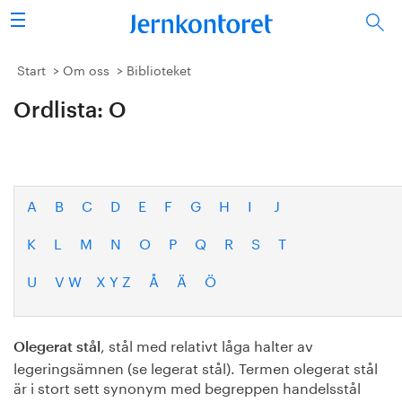
Sök
Stålindustrin
Start
Om oss
Biblioteket
Ordlista: O
Vision 2050
Forskning/utbildning
Energi/miljö
A
B
C
D
E
F
G
H
I
J
K
L
M
N
O
P
Q
R
S
T
Vi tycker
U
V W
X Y Z
Å
Ä
Ö
Publicerat
Bildbank
, stål med relativt låga halter av
Olegerat stål
legeringsämnen (se legerat stål). Termen olegerat stål
Om oss
är i stort sett synonym med begreppen handelsstål