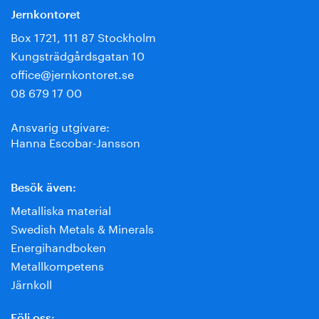
Jernkontoret
Box 1721, 111 87 Stockholm
Kungsträdgårdsgatan 10
office@jernkontoret.se
08 679 17 00
Ansvarig utgivare:
Hanna Escobar-Jansson
Besök även:
Metalliska material
Swedish Metals & Minerals
Energihandboken
Metallkompetens
Järnkoll
Följ oss: