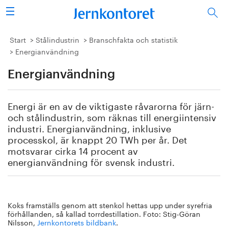
Sök
Stålindustrin
Start
Stålindustrin
Branschfakta och statistik
Energianvändning
Vision 2050
Energianvändning
Forskning/utbildning
Energi är en av de viktigaste råvarorna för järn-
Energi/miljö
och stålindustrin, som räknas till energiintensiv
industri. Energianvändning, inklusive
processkol, är knappt 20 TWh per år. Det
Vi tycker
motsvarar cirka 14 procent av
energianvändning för svensk industri.
Publicerat
Bildbank
Koks framställs genom att stenkol hettas upp under syrefria
förhållanden, så kallad torrdestillation. Foto: Stig-Göran
Om oss
Nilsson,
Jernkontorets bildbank
.