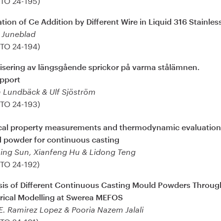
tion of Ce Addition by Different Wire in Liquid 316 Stainles
 Juneblad
(TO 24-194)
lisering av längsgående sprickor på varma stålämnen.
apport
 Lundbäck & Ulf Sjöström
(TO 24-193)
cal property measurements and thermodynamic evaluation
 powder for continuous casting
ing Sun, Xianfeng Hu & Lidong Teng
(TO 24-192)
sis of Different Continuous Casting Mould Powders Throug
ical Modelling at Swerea MEFOS
E. Ramirez Lopez & Pooria Nazem Jalali
(TO 24-191)