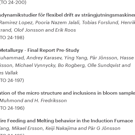
(TO 24-200)
dynamikstudier för flexibel drift av strängjutningsmaskine
Ramirez Lopez, Pooria Nazem Jalali, Tobias Forslund, Henri
trand, Olof Jonsson and Erik Roos
(TO 24-198)
Metallurgy - Final Report Pre-Study
Muhammad, Andrey Karasev, Ying Yang, Pär Jönsson, Hasse
iksson, Michael Vynnycky, Bo Rogberg, Olle Sundqvist and
s Vallak
(TO 24-197)
ation of the micro structure and inclusions in bloom sampl
 Muhmond and H. Fredriksson
(TO 24-196)
ire Feeding and Melting behavior in the Induction Furnace
Yang, Mikael Ersson, Keiji Nakajima and Pär G Jönsson
(TO 24-195)