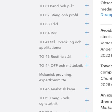
Obser
TO 31 Band och plåt
medan
D-rap
TO 32 Stång och profil
TO 33 Tråd
Avoid
TO 34 Rör
steel
TO 41 Stålutveckling och
James 
applikationer
Ander
2022 
TO 43 Rostfria stål
TO 44 OFP och mätteknik
Toward
compu
Mekanisk provning,
Chunh
expertkommitté
2026 
TO 45 Analytisk kemi
An exp
TO 51 Energi- och
therm
ugnsteknik
Matti