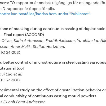
TO-rapporter är endast tillgängliga för deltagande för
vera:
 D-rapporter är öppna för alla.
porter kan beställas/laddas hem under "Publicerat".
ance of cracking during continuous casting of duplex stain
s – Final report (ACCORD)
Oliver, Karin Antonsson, Fredrik Axelsson, Yu-chiao Lu, Nil
sson, Amer Malik, Staffan Hertzman.
(TO 24-203)
 better control of microstructure in steel casting via robus
tational tool
ui Luo et al.
(TO 24-201)
erimental study on the effect of crystallization behavior o
al conductivity of continuous casting mould powders
as Ek och Peter Andersson