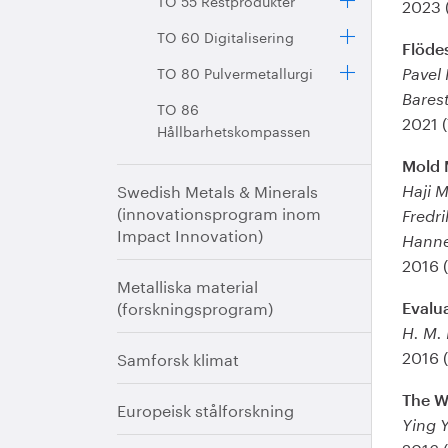
TO 55 Restprodukter
2023 
TO 60 Digitalisering
Flödes
TO 80 Pulvermetallurgi
Pavel 
Bares
TO 86
2021 
Hållbarhetskompassen
Mold 
Swedish Metals & Minerals
Haji 
(innovationsprogram inom
Fredr
Impact Innovation)
Hanne
2016 
Metalliska material
(forskningsprogram)
Evalu
H. M.
2016 
Samforsk klimat
The W
Europeisk stålforskning
Ying 
2016 