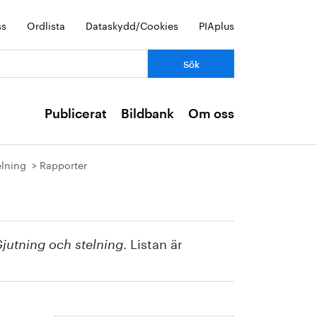
ss
Ordlista
Dataskydd/Cookies
PIAplus
Publicerat
Bildbank
Om oss
elning
Rapporter
. Listan är
utning och stelning