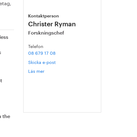
etag,
Kontaktperson
Christer Ryman
Forskningschef
less
Telefon
08 679 17 08
s
Skicka e-post
Läs mer
om
Christer
t
Ryman
n the