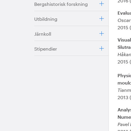
Bergshistorisk forskning
Evalua
Utbildning
Oscar
2015 
Järnkoll
Visua
Stipendier
Slutr
Håkan
2015 
Physi
mould
Tianm
2013 
Analy
Numer
Pavel 
2013 