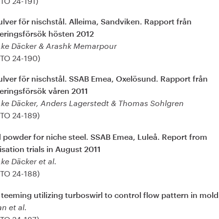
lver för nischstål. Alleima, Sandviken. Rapport från
eringsförsök hösten 2012
Åke Däcker & Arashk Memarpour
(TO 24-190)
ulver för nischstål. SSAB Emea, Oxelösund. Rapport från
eringsförsök våren 2011
Åke Däcker, Anders Lagerstedt & Thomas Sohlgren
(TO 24-189)
 powder for niche steel. SSAB Emea, Luleå. Report from
sation trials in August 2011
ke Däcker et al.
(TO 24-188)
 teeming utilizing turboswirl to control flow pattern in mold
n et al.
(TO 24-187)