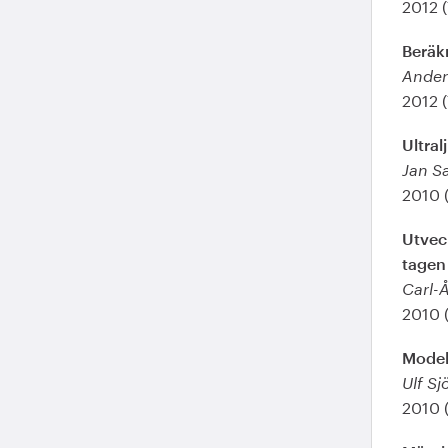
2012 
Beräk
Ander
2012 
Ultra
Jan S
2010 
Utveck
tagen 
Carl-Å
2010 
Modell
Ulf S
2010 