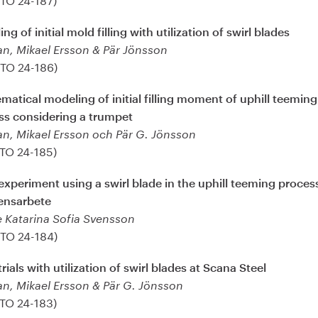
ng of initial mold filling with utilization of swirl blades
an, Mikael Ersson & Pär Jönsson
(TO 24-186)
atical modeling of initial filling moment of uphill teeming
ss considering a trumpet
an, Mikael Ersson och Pär G. Jönsson
(TO 24-185)
experiment using a swirl blade in the uphill teeming proces
nsarbete
e Katarina Sofia Svensson
(TO 24-184)
trials with utilization of swirl blades at Scana Steel
an, Mikael Ersson & Pär G. Jönsson
(TO 24-183)