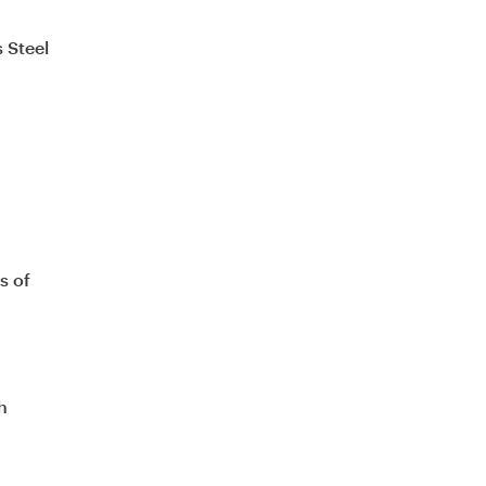
s Steel
s of
h