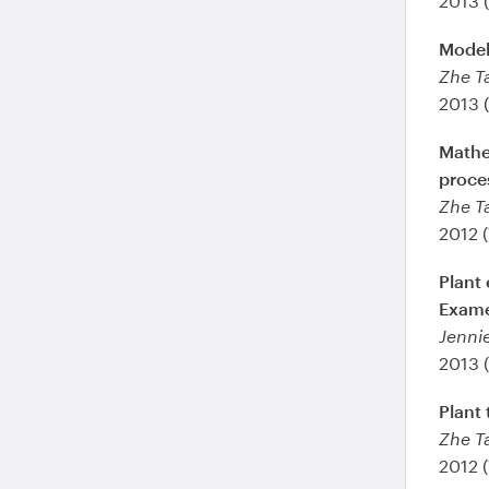
Modeli
Zhe T
2013 
Mathem
proce
Zhe T
2012 
Plant 
Exame
Jenni
2013 
Plant 
Zhe T
2012 