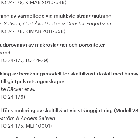
(TO 24-179, KIMAB 2010-548)
ning av värmeflöde vid mjukkyld stränggjutning
s Salwén, Carl-Åke Däcker & Christer Eggertsson
(TO 24-178, KIMAB 2011-558)
ljudprovning av makroslagger och porositeter
arnet
(TO 24-177, TO 44-29)
ling av beräkningsmodell för skaltillväxt i kokill med häns
till gjutpulvrets egenskaper
ke Däcker et al.
(TO 24-176)
 för simulering av skaltillväxt vid stränggjutning (Modell 2S
jöström & Anders Salwén
(TO 24-175, MEF10001)