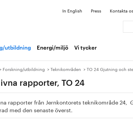
In English
Press
Kontakta o
Sök:
g/utbildning
Energi/miljö
Vi tycker
Forskning/utbildning
Teknikområden
TO 24 Gjutning och st
ivna rapporter, TO 24
na rapporter från Jernkontorets teknikområde 24,
Gj
erad med den senaste överst.