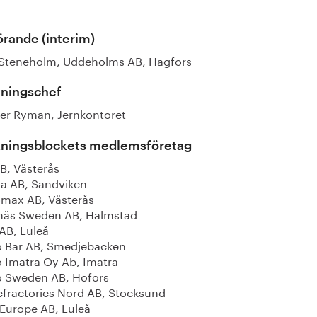
rande (interim)
 Steneholm, Uddeholms AB, Hagfors
kningschef
ter Ryman, Jernkontoret
kningsblockets medlemsföretag
B, Västerås
ma AB, Sandviken
max AB, Västerås
äs Sweden AB, Halmstad
AB, Luleå
 Bar AB, Smedjebacken
 Imatra Oy Ab, Imatra
 Sweden AB, Hofors
efractories Nord AB, Stocksund
Europe AB, Luleå