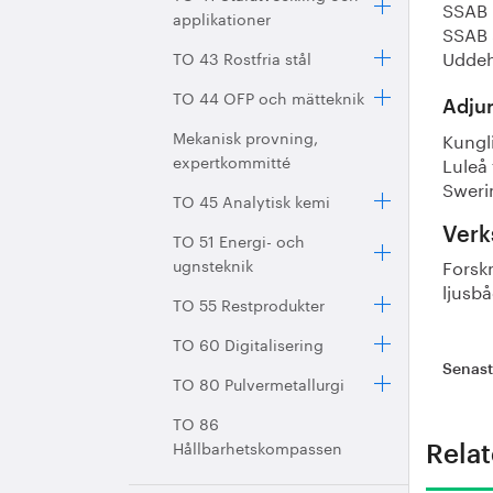
SSAB 
applikationer
SSAB 
Uddeh
TO 43 Rostfria stål
TO 44 OFP och mätteknik
Adjun
Mekanisk provning,
Kungl
expertkommitté
Luleå 
Sweri
TO 45 Analytisk kemi
Verk
TO 51 Energi- och
Forsk
ugnsteknik
ljusb
TO 55 Restprodukter
TO 60 Digitalisering
Senas
TO 80 Pulvermetallurgi
TO 86
Hållbarhetskompassen
Relat