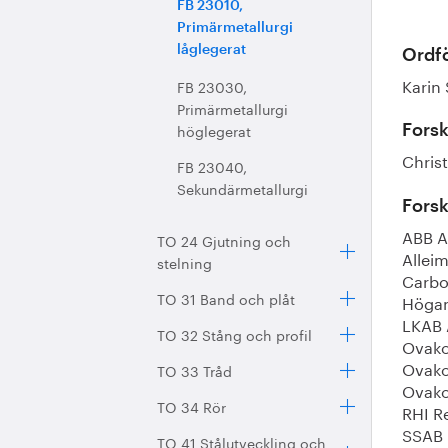
FB 23010,
Primärmetallurgi
låglegerat
Ordfö
Karin
FB 23030,
Primärmetallurgi
höglegerat
Fors
Chris
FB 23040,
Sekundärmetallurgi
Fors
ABB A
TO 24 Gjutning och
Allei
stelning
Carbo
TO 31 Band och plåt
Högan
LKAB 
TO 32 Stång och profil
Ovako
Ovako
TO 33 Tråd
Ovako
TO 34 Rör
RHI R
SSAB 
TO 41 Stålutveckling och