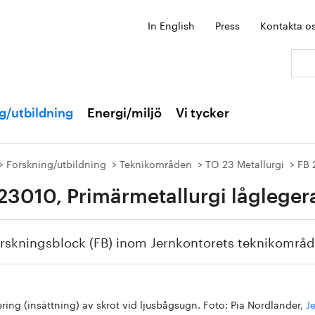
In English
Press
Kontakta o
Sök:
g/utbildning
Energi/miljö
Vi tycker
Forskning/utbildning
Teknikområden
TO 23 Metallurgi
FB 
23010, Primärmetallurgi lågleger
orskningsblock (FB) inom Jernkontorets teknikområ
ring (insättning) av skrot vid ljusbågsugn. Foto: Pia Nordlander,
J