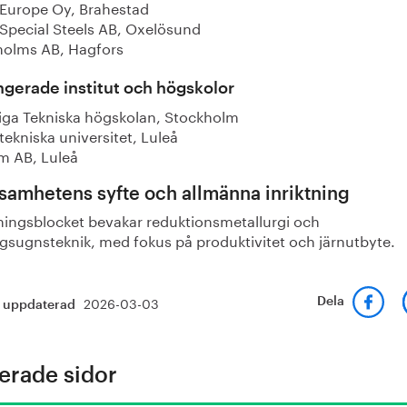
Europe Oy, Brahestad
Special Steels AB, Oxelösund
olms AB, Hagfors
gerade institut och högskolor
iga Tekniska högskolan, Stockholm
tekniska universitet, Luleå
m AB, Luleå
samhetens syfte och allmänna inriktning
ningsblocket bevakar reduktionsmetallurgi och
ågsugnsteknik, med fokus på produktivitet och järnutbyte.
2026-03-03
Dela
t uppdaterad
erade sidor