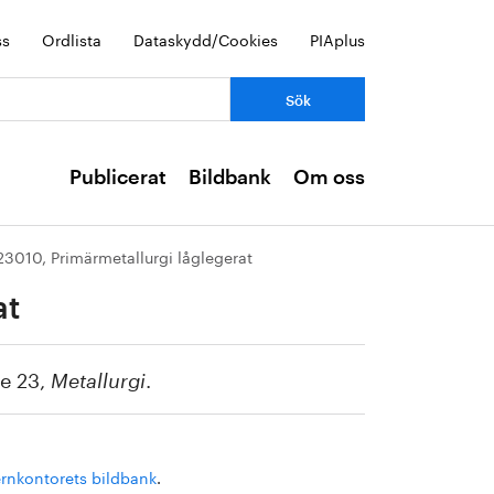
ss
Ordlista
Dataskydd/Cookies
PIAplus
Publicerat
Bildbank
Om oss
23010, Primärmetallurgi låglegerat
at
de 23,
.
Metallurgi
ernkontorets bildbank
.