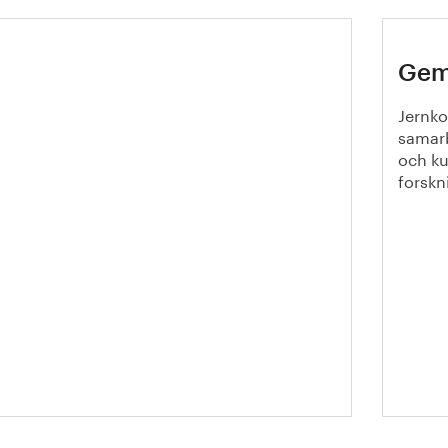
 23:s stipendium för
Gem
tallurgi
Jernko
samarb
och kun
forskn