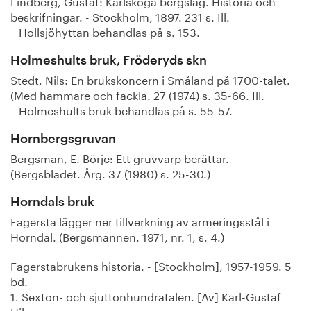
Lindberg, Gustaf: Karlskoga bergslag. Historia och
beskrifningar. - Stockholm, 1897. 231 s. Ill.
Hollsjöhyttan behandlas på s. 153.
Holmeshults bruk, Fröderyds skn
Stedt, Nils: En brukskoncern i Småland på 1700-talet.
(Med hammare och fackla. 27 (1974) s. 35-66. Ill.
Holmeshults bruk behandlas på s. 55-57.
Hornbergsgruvan
Bergsman, E. Börje: Ett gruvvarp berättar.
(Bergsbladet. Årg. 37 (1980) s. 25-30.)
Horndals bruk
Fagersta lägger ner tillverkning av armeringsstål i
Horndal. (Bergsmannen. 1971, nr. 1, s. 4.)
Fagerstabrukens historia. - [Stockholm], 1957-1959. 5
bd.
1. Sexton- och sjuttonhundratalen. [Av] Karl-Gustaf
Hil-