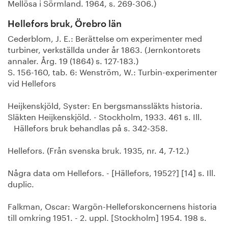
Mellösa i Sörmland. 1964, s. 269-306.)
Hellefors bruk, Örebro län
Cederblom, J. E.: Berättelse om experimenter med
turbiner, verkställda under år 1863. (Jernkontorets
annaler. Årg. 19 (1864) s. 127-183.)
S. 156-160, tab. 6: Wenström, W.: Turbin-experimenter
vid Hellefors
Heijkenskjöld, Syster: En bergsmanssläkts historia.
Släkten Heijkenskjöld. - Stockholm, 1933. 461 s. Ill.
Hällefors bruk behandlas på s. 342-358.
Hellefors. (Från svenska bruk. 1935, nr. 4, 7-12.)
Några data om Hellefors. - [Hällefors, 1952?] [14] s. Ill.
duplic.
Falkman, Oscar: Wargön-Helleforskoncernens historia
till omkring 1951. - 2. uppl. [Stockholm] 1954. 198 s.