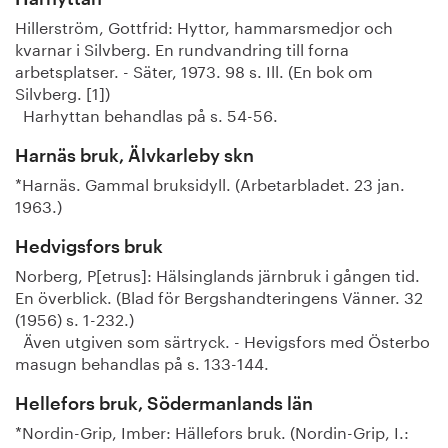
Hillerström, Gottfrid: Hyttor, hammarsmedjor och
kvarnar i Silvberg. En rundvandring till forna
arbetsplatser. - Säter, 1973. 98 s. Ill. (En bok om
Silvberg. [1])
Harhyttan behandlas på s. 54-56.
Harnäs bruk, Älvkarleby skn
*Harnäs. Gammal bruksidyll. (Arbetarbladet. 23 jan.
1963.)
Hedvigsfors bruk
Norberg, P[etrus]: Hälsinglands järnbruk i gången tid.
En överblick. (Blad för Bergshandteringens Vänner. 32
(1956) s. 1-232.)
Även utgiven som särtryck. - Hevigsfors med Österbo
masugn behandlas på s. 133-144.
Hellefors bruk, Södermanlands län
*Nordin-Grip, Imber: Hällefors bruk. (Nordin-Grip, I.: