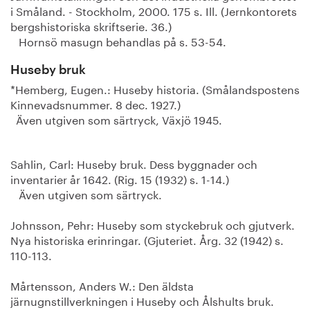
i Småland. - Stockholm, 2000. 175 s. Ill. (Jernkontorets
bergshistoriska skriftserie. 36.)
Hornsö masugn behandlas på s. 53-54.
Huseby bruk
*Hemberg, Eugen.: Huseby historia. (Smålandspostens
Kinnevadsnummer. 8 dec. 1927.)
Även utgiven som särtryck, Växjö 1945.
Sahlin, Carl: Huseby bruk. Dess byggnader och
inventarier år 1642. (Rig. 15 (1932) s. 1-14.)
Även utgiven som särtryck.
Johnsson, Pehr: Huseby som styckebruk och gjutverk.
Nya historiska erinringar. (Gjuteriet. Årg. 32 (1942) s.
110-113.
Mårtensson, Anders W.: Den äldsta
järnugnstillverkningen i Huseby och Ålshults bruk.