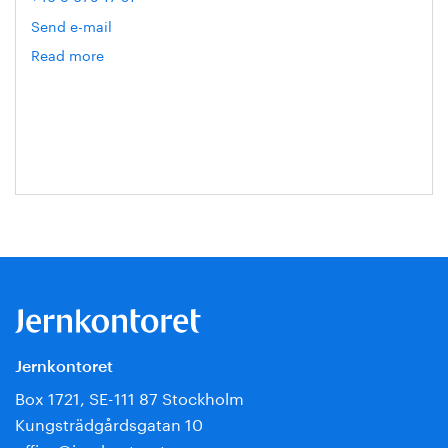
Send e-mail
Read more
om
Yngve
Axelsson
Jernkontoret
Box 1721, SE-111 87 Stockholm
Kungsträdgårdsgatan 10