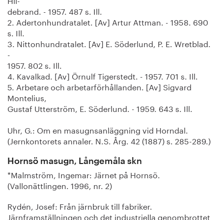
debrand. - 1957. 487 s. Ill.
2. Adertonhundratalet. [Av] Artur Attman. - 1958. 690
s. Ill.
3. Nittonhundratalet. [Av] E. Söderlund, P. E. Wretblad.
-
1957. 802 s. Ill.
4. Kavalkad. [Av] Örnulf Tigerstedt. - 1957. 701 s. Ill.
5. Arbetare och arbetarförhållanden. [Av] Sigvard
Montelius,
Gustaf Utterström, E. Söderlund. - 1959. 643 s. Ill.
Uhr, G.: Om en masugnsanläggning vid Horndal.
(Jernkontorets annaler. N.S. Årg. 42 (1887) s. 285-289.)
Hornsö masugn, Långemåla skn
*Malmström, Ingemar: Järnet på Hornsö.
(Vallonättlingen. 1996, nr. 2)
Rydén, Josef: Från järnbruk till fabriker.
Järnframställningen och det industriella genombrottet