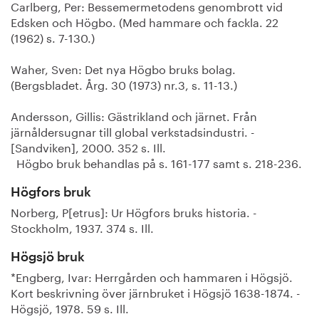
Carlberg, Per: Bessemermetodens genombrott vid
Edsken och Högbo. (Med hammare och fackla. 22
(1962) s. 7-130.)
Waher, Sven: Det nya Högbo bruks bolag.
(Bergsbladet. Årg. 30 (1973) nr.3, s. 11-13.)
Andersson, Gillis: Gästrikland och järnet. Från
järnåldersugnar till global verkstadsindustri. -
[Sandviken], 2000. 352 s. Ill.
Högbo bruk behandlas på s. 161-177 samt s. 218-236.
Högfors bruk
Norberg, P[etrus]: Ur Högfors bruks historia. -
Stockholm, 1937. 374 s. Ill.
Högsjö bruk
*Engberg, Ivar: Herrgården och hammaren i Högsjö.
Kort beskrivning över järnbruket i Högsjö 1638-1874. -
Högsjö, 1978. 59 s. Ill.