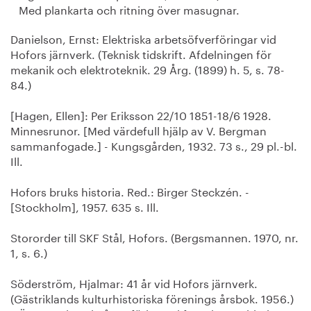
Med plankarta och ritning över masugnar.
Danielson, Ernst: Elektriska arbetsöfverföringar vid
Hofors järnverk. (Teknisk tidskrift. Afdelningen för
mekanik och elektroteknik. 29 Årg. (1899) h. 5, s. 78-
84.)
[Hagen, Ellen]: Per Eriksson 22/10 1851-18/6 1928.
Minnesrunor. [Med värdefull hjälp av V. Bergman
sammanfogade.] - Kungsgården, 1932. 73 s., 29 pl.-bl.
Ill.
Hofors bruks historia. Red.: Birger Steckzén. -
[Stockholm], 1957. 635 s. Ill.
Stororder till SKF Stål, Hofors. (Bergsmannen. 1970, nr.
1, s. 6.)
Söderström, Hjalmar: 41 år vid Hofors järnverk.
(Gästriklands kulturhistoriska förenings årsbok. 1956.)