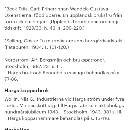
*Beck-Friis, Carl: Friherrinnan Wendela Gustava
Oxenstierna, född Sparre. En uppländsk bruksfru från
förra seklets början. (Upplands fornminnesförenings
tidskrift. 1929/33, h. 43, s. 209-220.)
*Selling, Gösta: En murmästare som herrgårdsarkitekt.
(Fataburen. 1934, s. 101-120.)
Nordström, Alf: Bergsmän och brukspatroner. -
Stockholm, 1987. 231 s. Ill.
Hargs bruk och Bennebols masugn behandlas på s.
77-86.
Hargs kopparbruk
Wollin, Nils G.: Industrierna vid Hargs ström under fyra
sekler. Minnesskrift utg. till Hargs fabrikers aktiebolags
hundraårsjubileum 1943. - Stockholm, 1943. 381 s. Ill.
Hargs kopparhammare behandlas på s. 15-116.
Harhyttan