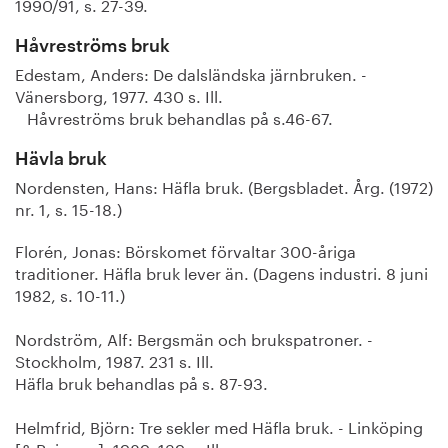
1990/91, s. 27-39.
Håvreströms bruk
Edestam, Anders: De dalsländska järnbruken. -
Vänersborg, 1977. 430 s. Ill.
Håvreströms bruk behandlas på s.46-67.
Hävla bruk
Nordensten, Hans: Häfla bruk. (Bergsbladet. Årg. (1972)
nr. 1, s. 15-18.)
Florén, Jonas: Börskomet förvaltar 300-åriga
traditioner. Häfla bruk lever än. (Dagens industri. 8 juni
1982, s. 10-11.)
Nordström, Alf: Bergsmän och brukspatroner. -
Stockholm, 1987. 231 s. Ill.
Häfla bruk behandlas på s. 87-93.
Helmfrid, Björn: Tre sekler med Häfla bruk. - Linköping
[& Rejmyre], 1989. 139 s. Ill.