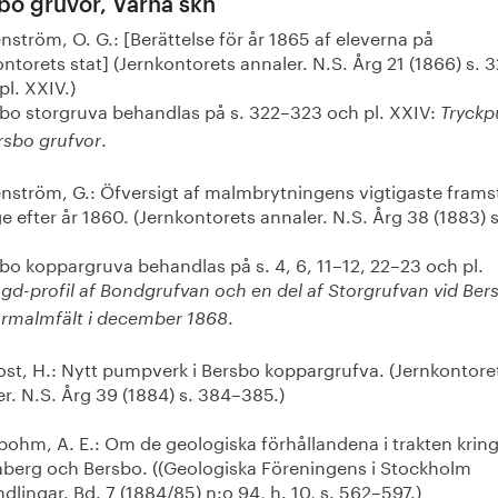
bo gruvor, Värna skn
ström, O. G.: [Berättelse för år 1865 af eleverna på
ntorets stat] (Jernkontorets annaler. N.S. Årg 21 (1866) s. 
pl. XXIV.)
o storgruva behandlas på s. 322–323 och pl. XXIV:
Tryck
.
rsbo grufvor
nström, G.: Öfversigt af malmbrytningens vigtigaste framst
e efter år 1860. (Jernkontorets annaler. N.S. Årg 38 (1883) s
o koppargruva behandlas på s. 4, 6, 11–12, 22–23 och pl.
gd-profil af Bondgrufvan och en del af Storgrufvan vid Ber
.
rmalmfält i december 1868
ost, H.: Nytt pumpverk i Bersbo koppargrufva. (Jernkontore
r. N.S. Årg 39 (1884) s. 384–385.)
bohm, A. E.: Om de geologiska förhållandena i trakten krin
aberg och Bersbo. ((Geologiska Föreningens i Stockholm
dlingar. Bd. 7 (1884/85) n:o 94, h. 10, s. 562–597.)