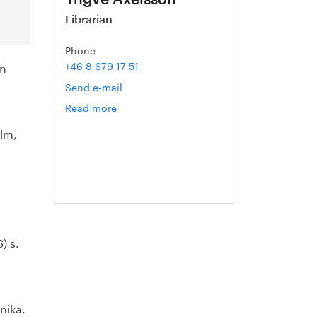
Librarian
Phone
+46 8 679 17 51
in
Send e-mail
Read more
om
Yngve
olm,
Axelsson
) s.
nika.