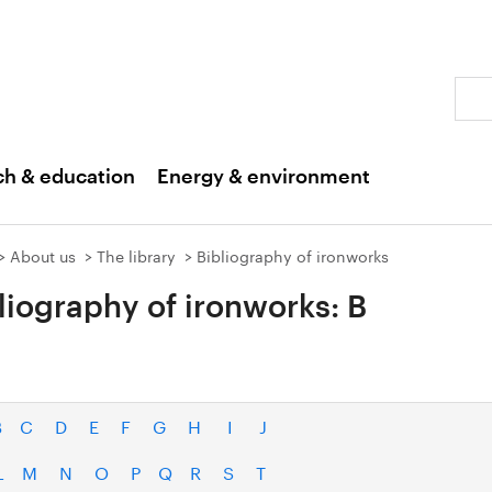
Sear
ch & education
Energy & environment
About us
The library
Bibliography of ironworks
liography of ironworks: B
B
C
D
E
F
G
H
I
J
L
M
N
O
P
Q
R
S
T