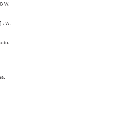
AB W.
 : W.
nade.
na.