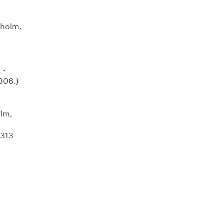
kholm,
 -
306.)
olm,
 313–