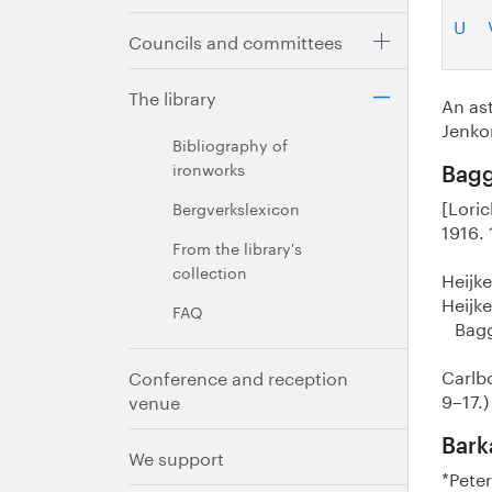
U
Councils and committees
The library
An ast
Jenkon
Bibliography of
ironworks
Bagg
[Loric
Bergverkslexicon
1916. 
From the library's
collection
Heijke
Heijke
FAQ
Baggå
Carlb
Conference and reception
9–17.)
venue
Bark
We support
*Peter