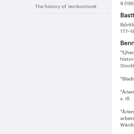
9 (195
The history of Jernkontoret
Bast
Björkl
177–1
Benn
*Ejhe
histor
Stockh
*Bladi
*Ärlem
s. Ill.
*Ärle
arbeta
Wärdig