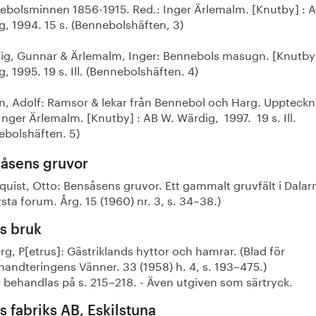
ebolsminnen 1856-1915. Red.: Inger Ärlemalm. [Knutby] : 
, 1994. 15 s. (Bennebolshäften, 3)
ig, Gunnar & Ärlemalm, Inger: Bennebols masugn. [Knutby]
, 1995. 19 s. Ill. (Bennebolshäften. 4)
in, Adolf: Ramsor & lekar från Bennebol och Harg. Uppteck
Inger Ärlemalm. [Knutby] : AB W. Wärdig, 1997. 19 s. Ill.
ebolshäften. 5)
åsens gruvor
quist, Otto: Bensåsens gruvor. Ett gammalt gruvfält i Dalar
sta forum. Årg. 15 (1960) nr. 3, s. 34–38.)
s bruk
g, P[etrus]: Gästriklands hyttor och hamrar. (Blad för
handteringens Vänner. 33 (1958) h. 4, s. 193–475.)
behandlas på s. 215–218. - Även utgiven som särtryck.
s fabriks AB, Eskilstuna