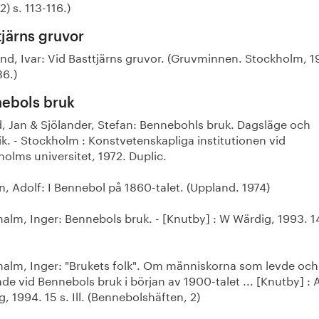
2) s. 113-116.)
tjärns gruvor
ind, Ivar: Vid Basttjärns gruvor. (Gruvminnen. Stockholm, 1
86.)
ebols bruk
d, Jan & Sjölander, Stefan: Bennebohls bruk. Dagsläge och
ik. - Stockholm : Konstvetenskapliga institutionen vid
olms universitet, 1972. Duplic.
n, Adolf: I Bennebol på 1860-talet. (Uppland. 1974)
alm, Inger: Bennebols bruk. - [Knutby] : W Wärdig, 1993. 14
malm, Inger: "Brukets folk". Om människorna som levde och
de vid Bennebols bruk i början av 1900-talet ... [Knutby] : 
, 1994. 15 s. Ill. (Bennebolshäften, 2)