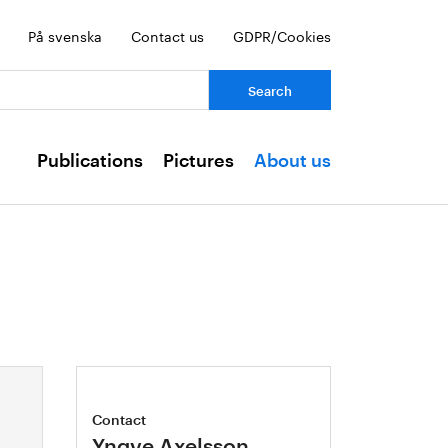
På svenska
Contact us
GDPR/Cookies
ch:
Publications
Pictures
About us
Contact
Yngve Axelsson