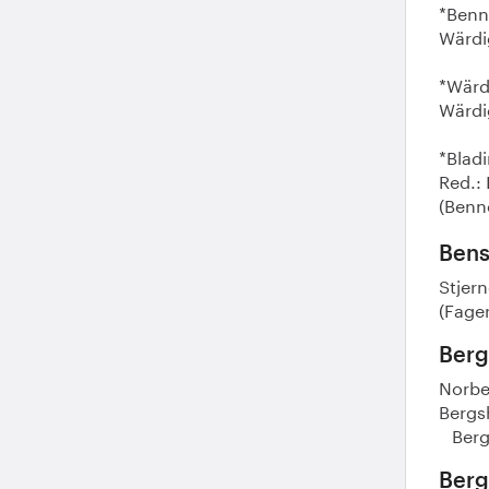
*Benn
Wärdig
*Wärd
Wärdig
*Blad
Red.: 
(Benn
Bens
Stjern
(Fager
Berg
Norber
Bergs
Berg 
Berg