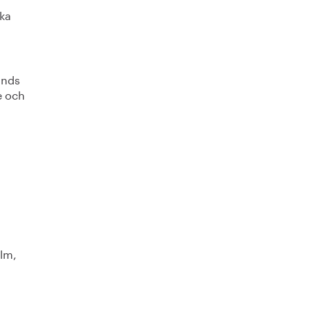
ska
unds
e och
olm,