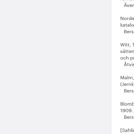
Även 
Norden
katalo
Bersb
Witt,
sätte
och pr
Åtvid
Malm,
(Jernk
Bersb
Blombe
1909.
Bersb
[Sahli