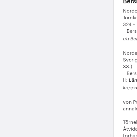
Bers
Norden
Jernko
324 + 
Bersb
uti Be
Norde
Sverig
33.)
Bersb
II:
Län
koppa
von P
annale
Törne
Åtvid
förhan