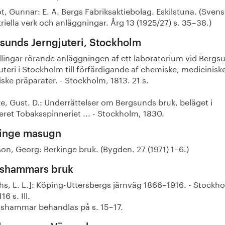
t, Gunnar: E. A. Bergs Fabriksaktiebolag. Eskilstuna. (Sven
riella verk och anläggningar. Årg 13 (1925/27) s. 35–38.)
sunds Jerngjuteri, Stockholm
lingar rörande anläggningen af ett laboratorium vid Bergs
uteri i Stockholm till förfärdigande af chemiske, medicinisk
ske präparater. - Stockholm, 1813. 21 s.
e, Gust. D.: Underrättelser om Bergsunds bruk, beläget i
ret Tobaksspinneriet ... - Stockholm, 1830.
inge masugn
on, Georg: Berkinge bruk. (Bygden. 27 (1971) 1–6.)
shammars bruk
hs, L. L.]: Köping-Uttersbergs järnväg 1866–1916. - Stockh
16 s. Ill.
hammar behandlas på s. 15–17.