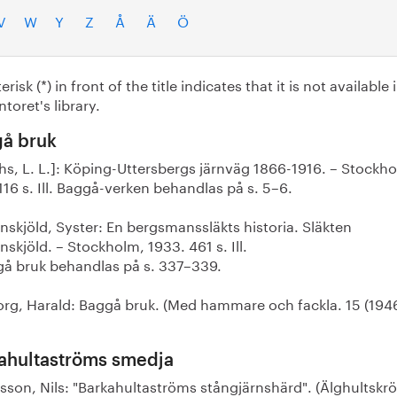
V
W
Y
Z
Å
Ä
Ö
erisk (*) in front of the title indicates that it is not available 
toret's library.
å bruk
hs, L. L.]: Köping-Uttersbergs järnväg 1866-1916. – Stockh
116 s. Ill. Baggå-verken behandlas på s. 5–6.
nskjöld, Syster: En bergsmanssläkts historia. Släkten
nskjöld. – Stockholm, 1933. 461 s. Ill.
 bruk behandlas på s. 337–339.
org, Harald: Baggå bruk. (Med hammare och fackla. 15 (1946
ahultaströms smedja
sson, Nils: "Barkahultaströms stångjärnshärd". (Älghultskrö