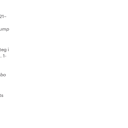
321–
pump
eg i
. 1-
sbo
ts
g