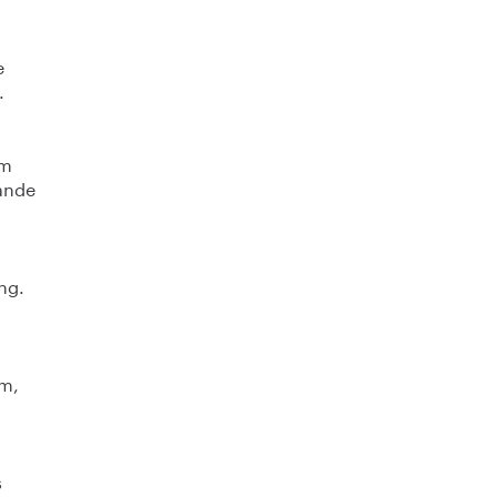
e
.
om
rande
ng.
lm,
s