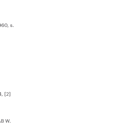
960, s.
, [2]
AB W.