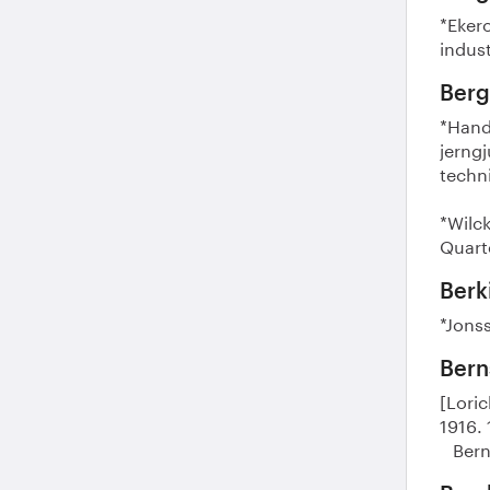
*Ekero
indust
Berg
*Hand
jerngj
techni
*Wilck
Quarte
Berk
*Jonss
Bern
[Loric
1916. 1
Berns