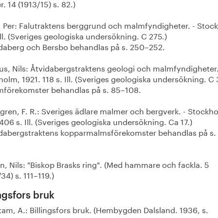
. 14 (1913/15) s. 82.)
r, Per: Falutraktens berggrund och malmfyndigheter. - Stoc
Ill. (Sveriges geologiska undersökning. C 275.)
aberg och Bersbo behandlas på s. 250–252.
us, Nils: Åtvidabergstraktens geologi och malmfyndigheter.
olm, 1921. 118 s. Ill. (Sveriges geologiska undersökning. C 
örekomster behandlas på s. 85–108.
gren, F. R.: Sveriges ädlare malmer och bergverk. - Stockh
406 s. Ill. (Sveriges geologiska undersökning. Ca 17.)
abergstraktens kopparmalmsförekomster behandlas på s.
n, Nils: "Biskop Brasks ring". (Med hammare och fackla. 5
34) s. 111–119.)
ingsfors bruk
tam, A.: Billingsfors bruk. (Hembygden Dalsland. 1936, s.