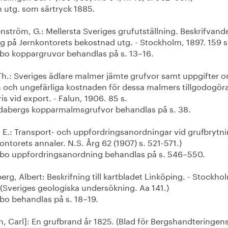
utg. som särtryck 1885.
ström, G.: Mellersta Sveriges grufutställning. Beskrifvand
g på Jernkontorets bekostnad utg. - Stockholm, 1897. 159 s
o koppargruvor behandlas på s. 13–16.
 Th.: Sveriges ädlare malmer jämte grufvor samt uppgifter 
n och ungefärliga kostnaden för dessa malmers tillgodogö
is vid export. - Falun, 1906. 85 s.
abergs kopparmalmsgrufvor behandlas på s. 38.
 E.: Transport- och uppfordringsanordningar vid grufbrytni
ontorets annaler. N.S. Årg 62 (1907) s. 521-571.)
o uppfordringsanordning behandlas på s. 546–550.
rg, Albert: Beskrifning till kartbladet Linköping. - Stockho
 (Sveriges geologiska undersökning. Aa 141.)
o behandlas på s. 18–19.
n, Carl]: En grufbrand år 1825. (Blad för Bergshandteringen