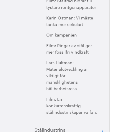
Film: Ståltråd bidrar till
tystare röntgenapparater
Karin Östman: Vi måste
tänka mer cirkulärt
Om kampanjen
Film: Ringar av stål ger
mer fossilfri vindkraft
Lars Hultman:
Materialutveckling är
viktigt för
mänsklighetens
hållbarhetsresa
Film: En
konkurrenskraftig
stålindustri skapar välfärd
Stålindustrins