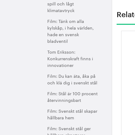
spill och lågt
klimatavtryck
Relat
Film: Tänk om alla
kylskåp, i hela världen,
hade en svensk
Lä
bladventil
en
Tom Eriksson:
ko
Konkurrenskraft finns i
innovationer
Film: Du kan äta, åka på
och klä dig i svenskt stål
Film: Stål är 100 procent
återvinningsbart
Film: Svenskt stål skapar
hållbara hem
Film: Svenskt stål ger
hållbara elmotorer