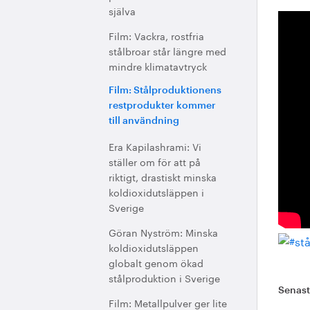
själva
Film: Vackra, rostfria
stålbroar står längre med
mindre klimatavtryck
Film: Stålproduktionens
restprodukter kommer
till användning
Era Kapilashrami: Vi
ställer om för att på
riktigt, drastiskt minska
koldioxidutsläppen i
Sverige
Göran Nyström: Minska
koldioxidutsläppen
globalt genom ökad
stålproduktion i Sverige
Senas
Film: Metallpulver ger lite