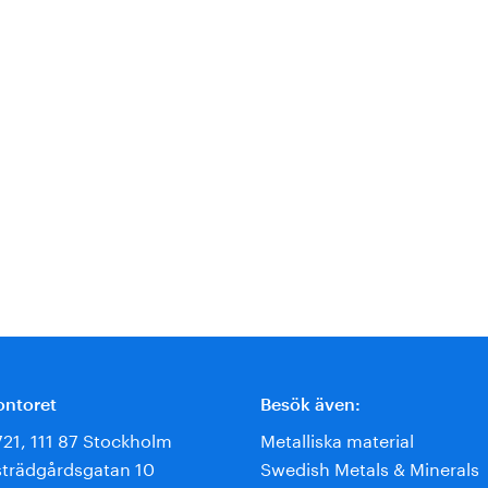
ontoret
Besök även:
721, 111 87 Stockholm
Metalliska material
trädgårdsgatan 10
Swedish Metals & Minerals