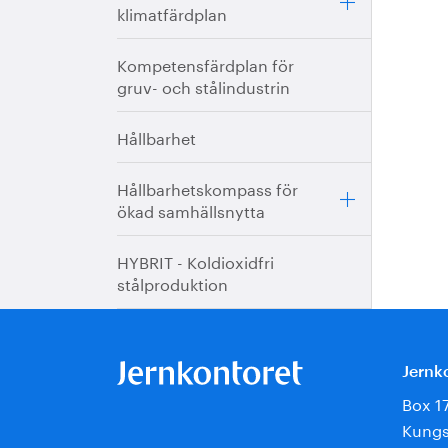
klimatfärdplan
Kompetensfärdplan för
gruv- och stålindustrin
Hållbarhet
Hållbarhetskompass för
ökad samhällsnytta
HYBRIT - Koldioxidfri
stålproduktion
Jernk
Box 1
Kungs