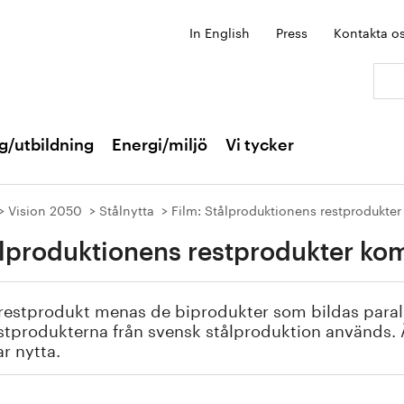
In English
Press
Kontakta o
Sök:
g/utbildning
Energi/miljö
Vi tycker
Vision 2050
Stålnytta
Film: Stålproduktionens restprodukte
lproduktionens restprodukter ko
estprodukt menas de biprodukter som bildas paralle
stprodukterna från svensk stålproduktion används. 
r nytta.