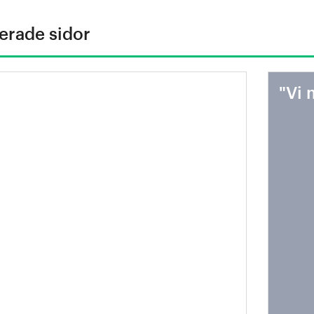
erade sidor
ttare fordon = mindre
"Vi 
ergiåtgång = mindre
ldioxidutsläpp