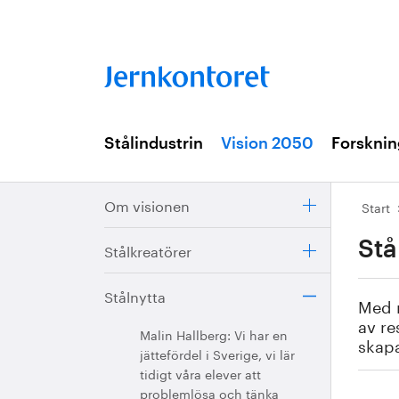
Stålindustrin
Vision 2050
Forsknin
Om visionen
Start
Stå
Stålkreatörer
Stålnytta
Med r
av re
Malin Hallberg: Vi har en
skapa
jättefördel i Sverige, vi lär
tidigt våra elever att
problemlösa och tänka