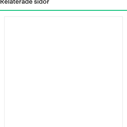
Relaterade sidor
"Materialutveckling är viktigt för
mänsklighetens hållbarhetsresa"