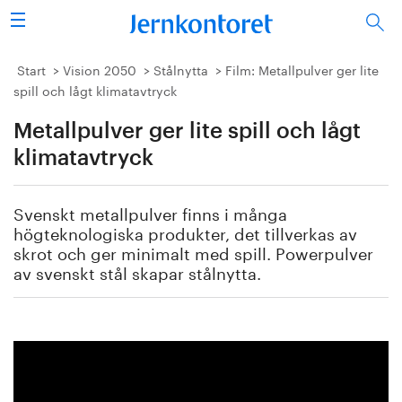
Sök
Stålindustrin
Start
Vision 2050
Stålnytta
Film: Metallpulver ger lite
spill och lågt klimatavtryck
Vision 2050
Metallpulver ger lite spill och lågt
Forskning/utbildning
klimatavtryck
Energi/miljö
Svenskt metallpulver finns i många
högteknologiska produkter, det tillverkas av
Vi tycker
skrot och ger minimalt med spill. Powerpulver
av svenskt stål skapar stålnytta.
Publicerat
Bildbank
Om oss