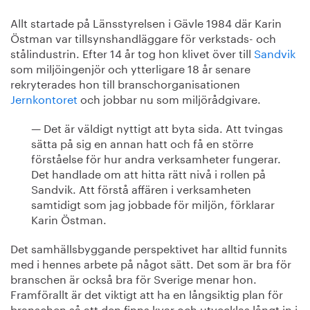
Allt startade på Länsstyrelsen i Gävle 1984 där Karin
Östman var tillsynshandläggare för verkstads- och
stålindustrin. Efter 14 år tog hon klivet över till
Sandvik
som miljöingenjör och ytterligare 18 år senare
rekryterades hon till branschorganisationen
Jernkontoret
och jobbar nu som miljörådgivare.
— Det är väldigt nyttigt att byta sida. Att tvingas
sätta på sig en annan hatt och få en större
förståelse för hur andra verksamheter fungerar.
Det handlade om att hitta rätt nivå i rollen på
Sandvik. Att förstå affären i verksamheten
samtidigt som jag jobbade för miljön, förklarar
Karin Östman.
Det samhällsbyggande perspektivet har alltid funnits
med i hennes arbete på något sätt. Det som är bra för
branschen är också bra för Sverige menar hon.
Framförallt är det viktigt att ha en långsiktig plan för
branschen så att den finns kvar och utvecklas långt in i