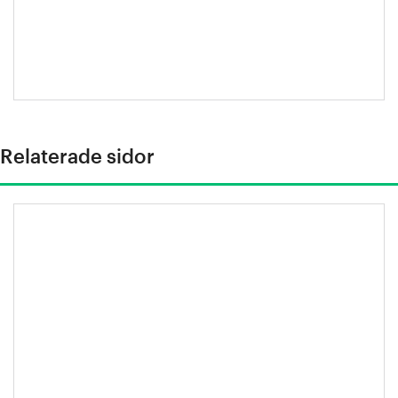
Escobar-
Jansson
Relaterade sidor
Stål är 100 procent återvinningsbart