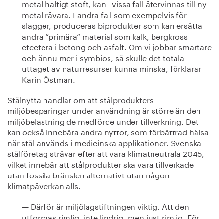
metallhaltigt stoft, kan i vissa fall återvinnas till ny
metallråvara. I andra fall som exempelvis för
slagger, produceras biprodukter som kan ersätta
andra ”primära” material som kalk, bergkross
etcetera i betong och asfalt. Om vi jobbar smartare
och ännu mer i symbios, så skulle det totala
uttaget av naturresurser kunna minska, förklarar
Karin Östman.
Stålnytta handlar om att stålprodukters
miljöbesparingar under användning är större än den
miljöbelastning de medförde under tillverkning. Det
kan också innebära andra nyttor, som förbättrad hälsa
när stål används i medicinska applikationer. Svenska
stålföretag strävar efter att vara klimatneutrala 2045,
vilket innebär att stålprodukter ska vara tillverkade
utan fossila bränslen alternativt utan någon
klimatpåverkan alls.
— Därför är miljölagstiftningen viktig. Att den
utformas rimlig, inte lindrig, men just rimlig. För