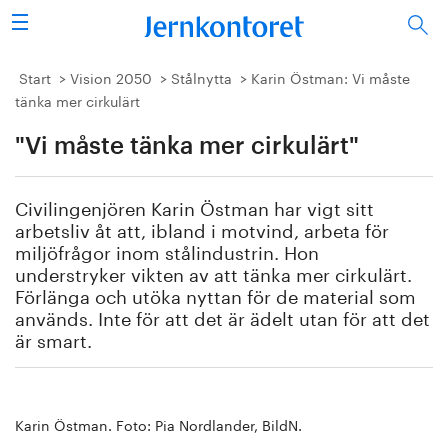
Sök
Stålindustrin
Start
Vision 2050
Stålnytta
Karin Östman: Vi måste
tänka mer cirkulärt
Vision 2050
"Vi måste tänka mer cirkulärt"
Forskning/utbildning
Civilingenjören Karin Östman har vigt sitt
Energi/miljö
arbetsliv åt att, ibland i motvind, arbeta för
miljöfrågor inom stålindustrin. Hon
understryker vikten av att tänka mer cirkulärt.
Vi tycker
Förlänga och utöka nyttan för de material som
används. Inte för att det är ädelt utan för att det
Publicerat
är smart.
Bildbank
Om oss
Karin Östman. Foto: Pia Nordlander, BildN.