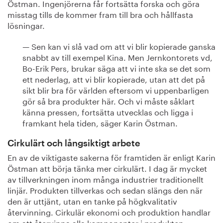
Östman. Ingenjörerna får fortsätta forska och göra
misstag tills de kommer fram till bra och hållfasta
lösningar.
— Sen kan vi slå vad om att vi blir kopierade ganska
snabbt av till exempel Kina. Men Jernkontorets vd,
Bo-Erik Pers, brukar säga att vi inte ska se det som
ett nederlag, att vi blir kopierade, utan att det på
sikt blir bra för världen eftersom vi uppenbarligen
gör så bra produkter här. Och vi måste såklart
känna pressen, fortsätta utvecklas och ligga i
framkant hela tiden, säger Karin Östman.
Cirkulärt och långsiktigt arbete
En av de viktigaste sakerna för framtiden är enligt Karin
Östman att börja tänka mer cirkulärt. I dag är mycket
av tillverkningen inom många industrier traditionellt
linjär. Produkten tillverkas och sedan slängs den när
den är uttjänt, utan en tanke på högkvalitativ
återvinning. Cirkulär ekonomi och produktion handlar
om att återvinna alla komponenter i produkten.