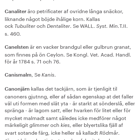
äro petrificater af ovridne långa snäckor,
Canaliter
liknande något böjde ihålige korn. Kallas
ock
och
. Se WALL.
T.II.
Tubuliter
Dentaliter
Syst.
Min.
s. 460.
är en vacker brandgul eller gulbrun granat,
Canelsten
som finnes på ön Ceylon. Se Kongl. Vet. Acad. Handl.
för år 1784 s. 71 och 76.
, Se
.
Canismalm
Kanis
kallas det tackjärn, som är tjenligit til
Canonjärn
canoners gjutnng, eller af sådan egenskap at det faller
väl uti formen med slät yta - är starkt at sönderslå, eller
spränga - är lagom
, eller hvarken för litet eller för
satt
mycket malmadt samt således icke medförer något
märkeligit
och
, eller blyertslika fjäll af
glimmer
kies
svart sotande färg, icke heller så kalladt
.
Rödmår
Järnet bör ock, uti stort stycke afslagit, hvarken vara