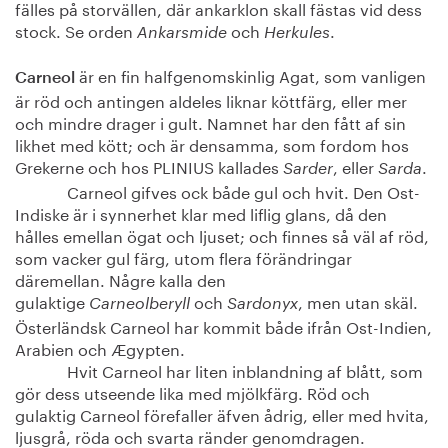
fälles på storvällen, där ankarklon skall fästas vid dess
stock. Se orden
och
.
Ankarsmide
Herkules
är en fin halfgenomskinlig Agat, som vanligen
Carneol
är röd och antingen aldeles liknar köttfärg, eller mer
och mindre drager i gult. Namnet har den fått af sin
likhet med kött; och är densamma, som fordom hos
Grekerne och hos PLINIUS kallades
, eller
.
Sarder
Sarda
Carneol gifves ock både gul och hvit. Den Ost-
Indiske är i synnerhet klar med liflig glans, då den
hålles emellan ögat och ljuset; och finnes så väl af röd,
som vacker gul färg, utom flera förändringar
däremellan. Någre kalla den
gulaktige
och
, men utan skäl.
Carneolberyll
Sardonyx
Österländsk Carneol har kommit både ifrån Ost-Indien,
Arabien och Ægypten.
Hvit Carneol har liten inblandning af blått, som
gör dess utseende lika med mjölkfärg. Röd och
gulaktig Carneol förefaller äfven ådrig, eller med hvita,
ljusgrå, röda och svarta ränder genomdragen.