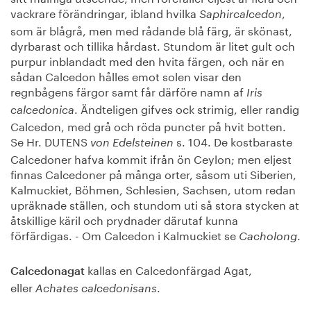
vackrare förändringar, ibland hvilka
,
Saphircalcedon
som är blågrå, men med rådande blå färg, är skönast,
dyrbarast och tillika hårdast. Stundom är litet gult och
purpur inblandadt med den hvita färgen, och när en
sådan Calcedon hålles emot solen visar den
regnbågens färgor samt får därföre namn af
Iris
. Ändteligen gifves ock strimig, eller randig
calcedonica
Calcedon, med grå och röda puncter på hvit botten.
Se Hr. DUTENS
s. 104. De kostbaraste
von Edelsteinen
Calcedoner hafva kommit ifrån ön Ceylon; men eljest
finnas Calcedoner på många orter, såsom uti Siberien,
Kalmuckiet, Böhmen, Schlesien, Sachsen, utom redan
upräknade ställen, och stundom uti så stora stycken at
åtskillige käril och prydnader därutaf kunna
förfärdigas. - Om Calcedon i Kalmuckiet se
.
Cacholong
kallas en Calcedonfärgad Agat,
Calcedonagat
eller
.
Achates calcedonisans