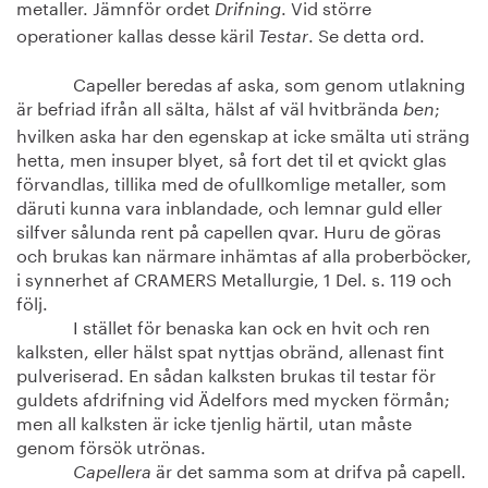
metaller. Jämnför ordet
. Vid större
Drifning
operationer kallas desse käril
. Se detta ord.
Testar
Capeller beredas af aska, som genom utlakning
är befriad ifrån all sälta, hälst af väl hvitbrända
;
ben
hvilken aska har den egenskap at icke smälta uti sträng
hetta, men insuper blyet, så fort det til et qvickt glas
förvandlas, tillika med de ofullkomlige metaller, som
däruti kunna vara inblandade, och lemnar guld eller
silfver sålunda rent på capellen qvar. Huru de göras
och brukas kan närmare inhämtas af alla proberböcker,
i synnerhet af CRAMERS Metallurgie, 1 Del. s. 119 och
följ.
I stället för benaska kan ock en hvit och ren
kalksten, eller hälst spat nyttjas obränd, allenast fint
pulveriserad. En sådan kalksten brukas til testar för
guldets afdrifning vid Ädelfors med mycken förmån;
men all kalksten är icke tjenlig härtil, utan måste
genom försök utrönas.
är det samma som at drifva på capell.
Capellera