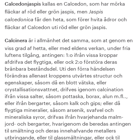
kallas en Calcedon, som har mörka
Calcedonjaspis
fläckar af röd eller grön jaspis, men
Jaspis
får den heta, som förer hvita ådror och
calcedonica
fläckar af Calcedon uti röd eller grön jaspis.
är i allmänhet det samma, som at genom en
Calcinera
viss grad af hetta, eller med eldens verkan, under fria
luftens tilgång, antingen: 1:o ifrån vissa kroppar
afdrifva det flygtiga, eller ock 2:o förstöra deras
bränbara beståndsdel. Uti den förra händelsen
förändras allenast kroppens utvärtes structur och
egenskaper, såsom då en blott vätska, eller
crystallisationsvattnet, drifves igenom calcination
ifrån vissa salter, såsom pottaska, borax, alun m.fl..,
eller ifrån bergarter, såsom kalk och gips; eller då
flygtiga mineralier, såsom arsenik, svafvel och
mineraliska syror, drifvas ifrån hvarjehanda malm-
jord- och bergarter, hvarigenom de beredas antingen
til smältning och deras innehafvande metallers
utbringande, eller til glassmältningar, eller ock til