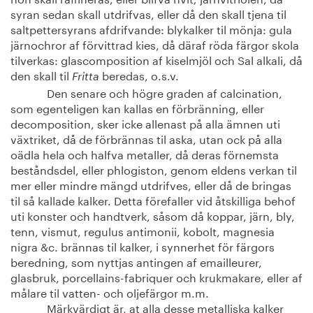
syran sedan skall utdrifvas, eller då den skall tjena til
saltpettersyrans afdrifvande: blykalker til mönja: gula
järnochror af förvittrad kies, då däraf röda färgor skola
tilverkas: glascomposition af kiselmjöl och Sal alkali, då
den skall til
beredas, o.s.v.
Fritta
Den senare och högre graden af calcination,
som egenteligen kan kallas en förbränning, eller
decomposition, sker icke allenast på alla ämnen uti
växtriket, då de förbrännas til aska, utan ock på alla
oädla hela och halfva metaller, då deras förnemsta
beståndsdel, eller phlogiston, genom eldens verkan til
mer eller mindre mängd utdrifves, eller då de bringas
til så kallade kalker. Detta förefaller vid åtskilliga behof
uti konster och handtverk, såsom då koppar, järn, bly,
tenn, vismut, regulus antimonii, kobolt, magnesia
nigra &c. brännas til kalker, i synnerhet för färgors
beredning, som nyttjas antingen af emailleurer,
glasbruk, porcellains-fabriquer och krukmakare, eller af
målare til vatten- och oljefärgor m.m.
Märkvärdigt är, at alla desse metalliska kalker