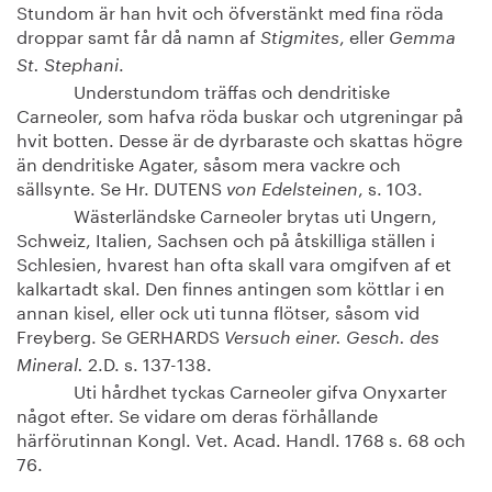
Stundom är han hvit och öfverstänkt med fina röda
droppar samt får då namn af
, eller
Stigmites
Gemma
.
St. Stephani
Understundom träffas och dendritiske
Carneoler, som hafva röda buskar och utgreningar på
hvit botten. Desse är de dyrbaraste och skattas högre
än dendritiske Agater, såsom mera vackre och
sällsynte. Se Hr. DUTENS
, s. 103.
von Edelsteinen
Wästerländske Carneoler brytas uti Ungern,
Schweiz, Italien, Sachsen och på åtskilliga ställen i
Schlesien, hvarest han ofta skall vara omgifven af et
kalkartadt skal. Den finnes antingen som köttlar i en
annan kisel, eller ock uti tunna flötser, såsom vid
Freyberg. Se GERHARDS
Versuch einer. Gesch. des
2.D. s. 137-138.
Mineral.
Uti hårdhet tyckas Carneoler gifva Onyxarter
något efter. Se vidare om deras förhållande
härförutinnan Kongl. Vet. Acad. Handl. 1768 s. 68 och
76.