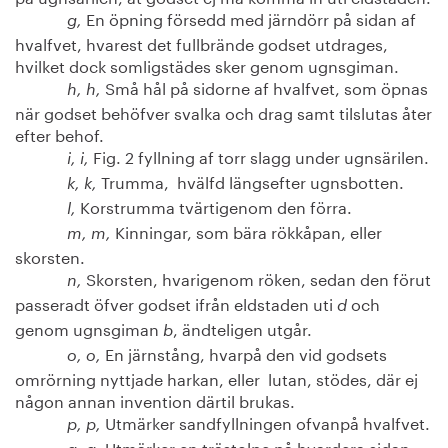
En öpning försedd med järndörr på sidan af
g,
hvalfvet, hvarest det fullbrände godset utdrages,
hvilket dock somligstädes sker genom ugnsgiman.
Små hål på sidorne af hvalfvet, som öpnas
h, h,
när godset behöfver svalka och drag samt tilslutas åter
efter behof.
Fig. 2 fyllning af torr slagg under ugnsärilen.
i, i,
Trumma, hvälfd längsefter ugnsbotten.
k, k,
Korstrumma tvärtigenom den förra.
l,
Kinningar, som bära rökkåpan, eller
m, m,
skorsten.
Skorsten, hvarigenom röken, sedan den förut
n,
passeradt öfver godset ifrån eldstaden uti
och
d
genom ugnsgiman
, ändteligen utgår.
b
En järnstång, hvarpå den vid godsets
o, o,
omrörning nyttjade harkan, eller lutan, stödes, där ej
någon annan invention därtil brukas.
Utmärker sandfyllningen ofvanpå hvalfvet.
p, p,
Utmärker en trästolpe på hvardera sidan