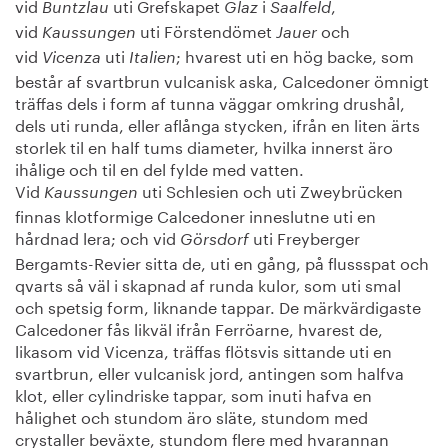
vid
uti Grefskapet
i
,
Buntzlau
Glaz
Saalfeld
vid
uti Förstendömet
och
Kaussungen
Jauer
vid
uti
; hvarest uti en hög backe, som
Vicenza
Italien
består af svartbrun vulcanisk aska, Calcedoner ömnigt
träffas dels i form af tunna väggar omkring drushål,
dels uti runda, eller aflånga stycken, ifrån en liten ärts
storlek til en half tums diameter, hvilka innerst äro
ihålige och til en del fylde med vatten.
Vid
uti Schlesien och uti Zweybrücken
Kaussungen
finnas klotformige Calcedoner inneslutne uti en
hårdnad lera; och vid
uti Freyberger
Görsdorf
Bergamts-Revier sitta de, uti en gång, på flussspat och
qvarts så väl i skapnad af runda kulor, som uti smal
och spetsig form, liknande tappar. De märkvärdigaste
Calcedoner fås likväl ifrån Ferröarne, hvarest de,
likasom vid Vicenza, träffas flötsvis sittande uti en
svartbrun, eller vulcanisk jord, antingen som halfva
klot, eller cylindriske tappar, som inuti hafva en
hålighet och stundom äro släte, stundom med
crystaller beväxte, stundom flere med hvarannan