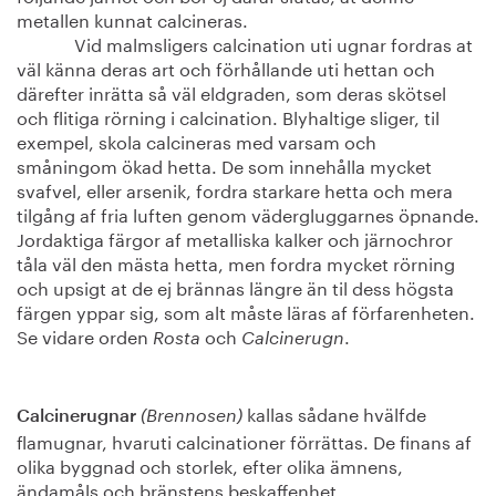
metallen kunnat calcineras.
Vid malmsligers calcination uti ugnar fordras at
väl känna deras art och förhållande uti hettan och
därefter inrätta så väl eldgraden, som deras skötsel
och flitiga rörning i calcination. Blyhaltige sliger, til
exempel, skola calcineras med varsam och
småningom ökad hetta. De som innehålla mycket
svafvel, eller arsenik, fordra starkare hetta och mera
tilgång af fria luften genom vädergluggarnes öpnande.
Jordaktiga färgor af metalliska kalker och järnochror
tåla väl den mästa hetta, men fordra mycket rörning
och upsigt at de ej brännas längre än til dess högsta
färgen yppar sig, som alt måste läras af förfarenheten.
Se vidare orden
och
.
Rosta
Calcinerugn
kallas sådane hvälfde
Calcinerugnar
(Brennosen)
flamugnar, hvaruti calcinationer förrättas. De finans af
olika byggnad och storlek, efter olika ämnens,
ändamåls och bränstens beskaffenhet.