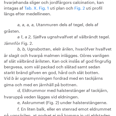
hvarjehanda sliger och jordfärgors calcination, kan
intagas af
Tab. X. Fig. 1
uti plan och
Fig. 2
uti profil
längs efter medellineen.
Utanmuren dels af tegel, dels af
a, a, a, a,
gråsten.
Sjelfva ugnshvalfvet af välbrändt tegel.
a 1, a 2,
Jämnför Fig. 2.
Ugnsbotten, elelr
, hvaröfver hvalfvet
b, b,
ärilen
är slagit och hvarpå malmen inlägges. Göres vanligen
af slät välbränd ärilsten. Kan ock inslås af god fingrufig
bergvesa, som väl packad och slätad samt sedan
starkt bränd gifven en god, hård och slät botten.
Vid
är ugnsmynningen fordrad med en tackjärns
b
gima och med en järnhäll på bottnen.
Eldtrummor med halsterstänger af tackjärn,
d,
hvaruppå veden lägges vid eldningen.
Askrummet (Fig. 2) under halsterstängerne.
e,
En liten balk, eller en stenrad emot eldrummet
f,
på ugnsärilen, at godset ej må komma in uti eldstaden.