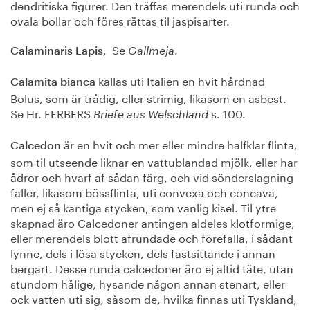
dendritiska figurer. Den träffas merendels uti runda och
ovala bollar och föres rättas til jaspisarter.
, Se
.
Calaminaris Lapis
Gallmeja
kallas uti Italien en hvit hårdnad
Calamita bianca
Bolus, som är trådig, eller strimig, likasom en asbest.
Se Hr. FERBERS
s. 100.
Briefe aus Welschland
är en hvit och mer eller mindre halfklar flinta,
Calcedon
som til utseende liknar en vattublandad mjölk, eller har
ådror och hvarf af sådan färg, och vid sönderslagning
faller, likasom bössflinta, uti convexa och concava,
men ej så kantiga stycken, som vanlig kisel. Til ytre
skapnad äro Calcedoner antingen aldeles klotformige,
eller merendels blott afrundade och förefalla, i sådant
lynne, dels i lösa stycken, dels fastsittande i annan
bergart. Desse runda calcedoner äro ej altid täte, utan
stundom hålige, hysande någon annan stenart, eller
ock vatten uti sig, såsom de, hvilka finnas uti Tyskland,