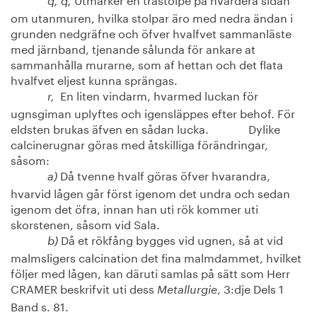
q, q,
om utanmuren, hvilka stolpar äro med nedra ändan i
grunden nedgräfne och öfver hvalfvet sammanläste
med järnband, tjenande sålunda för ankare at
sammanhålla murarne, som af hettan och det flata
hvalfvet eljest kunna sprängas.
En liten vindarm, hvarmed luckan för
r,
ugnsgiman uplyftes och igensläppes efter behof. För
eldsten brukas äfven en sådan lucka. Dylike
calcinerugnar göras med åtskilliga förändringar,
såsom:
Då tvenne hvalf göras öfver hvarandra,
a)
hvarvid lågen går först igenom det undra och sedan
igenom det öfra, innan han uti rök kommer uti
skorstenen, såsom vid Sala.
Då et rökfång bygges vid ugnen, så at vid
b)
malmsligers calcination det fina malmdammet, hvilket
följer med lågen, kan däruti samlas på sätt som Herr
CRAMER beskrifvit uti dess
, 3:dje Dels 1
Metallurgie
Band s. 81.