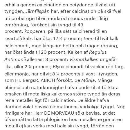
erhålla genom calcination en betydande tilväxt uti
tyngden.
har, efter calcination på skärfvel
Järnfilspån
uti proberugn til en mörkröd crocus under flitig
omrörning, förökadt sin tyngd til 43
procent:
, på lika sätt salcinerad til en
kopparen
svartblå kalk, har ökat 12 ½ procent;
til hvit kalk
tenn
calcineradt, med långsam hetta och trägen rörning,
har ökat ända til 20 procent. Kalken af
Regulus
allenast 3 procent;
ungefär
Antimonii
Vismutkalken
lika, eller 2 ¾ procent;
calcineradt til vacker röd färg,
Bly
eller mönja, har gifvit 8 ¼ procents tilväxt i tyngden,
som Hr. BergsR. ABICH försökt. Se
. Många
Mönja
chimici och naturkunnighe hafva budit til at förklara
orsaken til metalliska kalkernes större tyngd än deras
rena metaller ägt för calcination. De äldre hafva
därmed velat bevisa eldmateriens verkeliga tyngd. Nog
rimligare har Herr DE MORVEAU sökt bevisa, at det
öfvermåttan lätta phlogiston hos metallerne gör at en
metall ej kan verka med hela sin tyngd, förrän den