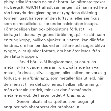
phlogistika lättande delen är borta. Än närmare tyckes
Hr. BergsR. ABICH träffadt sanningen, då han med flera
rön bestyrkt den gissningen at tyngdens tilökning
förnemligast härrörer af den luftsyra, eller aër fixus,
som de metalliske kalker under calcination insupa.
Förmodeligen kan ock phlogistons förlust tillika
bidraga til denna tyngdens förökning, på lika sätt som
en tung kropp, hvilken sjunker uti vatten, kan därifrån
hindras, om han bindes vid en lättare och säges blifva
tyngre, eller sjunker fortare, om han åter loses ifrån
den lätta kroppen.
Härvid bör likväl ihogkommas, at ehuru en
metallisk kalk väger mera än förut, så länge han var
metall, är dock sjelfva slaggen, eller kalken, en verkelig
förlust, eller
, som metaller lida uti eld, när
afbränning
de allenast til en del calcineras, hvilken afbränning, i
mån efter sin storlek, minskar den återstående
metallens vigt. Se härom ordet
.
Afbränning
Genom tilsats af saltpetter, som begärligt
angriper och absorberar det bränbara uti