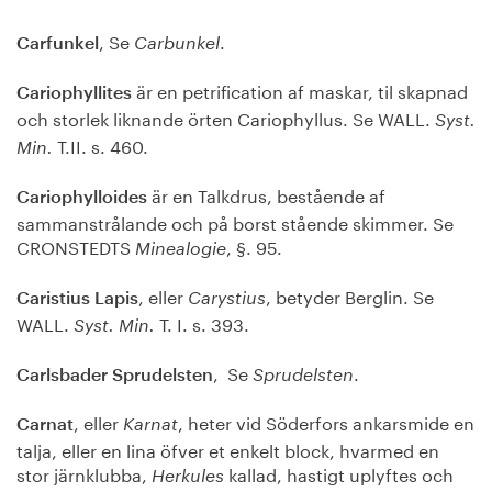
, Se
.
Carfunkel
Carbunkel
är en petrification af maskar, til skapnad
Cariophyllites
och storlek liknande örten Cariophyllus. Se WALL.
Syst.
T.II. s. 460.
Min.
är en Talkdrus, bestående af
Cariophylloides
sammanstrålande och på borst stående skimmer. Se
CRONSTEDTS
, §. 95.
Minealogie
, eller
, betyder Berglin. Se
Caristius Lapis
Carystius
WALL.
T. I. s. 393.
Syst. Min.
, Se
.
Carlsbader Sprudelsten
Sprudelsten
, eller
, heter vid Söderfors ankarsmide en
Carnat
Karnat
talja, eller en lina öfver et enkelt block, hvarmed en
stor järnklubba,
kallad, hastigt uplyftes och
Herkules