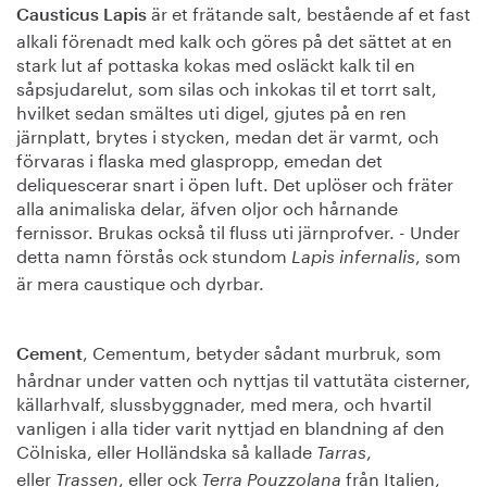
är et frätande salt, bestående af et fast
Causticus Lapis
alkali förenadt med kalk och göres på det sättet at en
stark lut af pottaska kokas med osläckt kalk til en
såpsjudarelut, som silas och inkokas til et torrt salt,
hvilket sedan smältes uti digel, gjutes på en ren
järnplatt, brytes i stycken, medan det är varmt, och
förvaras i flaska med glaspropp, emedan det
deliquescerar snart i öpen luft. Det uplöser och fräter
alla animaliska delar, äfven oljor och hårnande
fernissor. Brukas också til fluss uti järnprofver. - Under
detta namn förstås ock stundom
, som
Lapis infernalis
är mera caustique och dyrbar.
, Cementum, betyder sådant murbruk, som
Cement
hårdnar under vatten och nyttjas til vattutäta cisterner,
källarhvalf, slussbyggnader, med mera, och hvartil
vanligen i alla tider varit nyttjad en blandning af den
Cölniska, eller Holländska så kallade
,
Tarras
eller
, eller ock
från Italien,
Trassen
Terra Pouzzolana