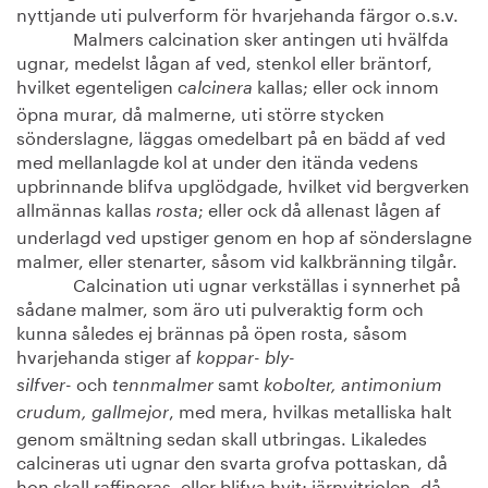
nyttjande uti pulverform för hvarjehanda färgor o.s.v.
Malmers calcination sker antingen uti hvälfda
ugnar, medelst lågan af ved, stenkol eller bräntorf,
hvilket egenteligen
kallas; eller ock innom
calcinera
öpna murar, då malmerne, uti större stycken
sönderslagne, läggas omedelbart på en bädd af ved
med mellanlagde kol at under den itända vedens
upbrinnande blifva upglödgade, hvilket vid bergverken
allmännas kallas
; eller ock då allenast lågen af
rosta
underlagd ved upstiger genom en hop af sönderslagne
malmer, eller stenarter, såsom vid kalkbränning tilgår.
Calcination uti ugnar verkställas i synnerhet på
sådane malmer, som äro uti pulveraktig form och
kunna således ej brännas på öpen rosta, såsom
hvarjehanda stiger af
koppar- bly-
och
samt
silfver-
tennmalmer
kobolter, antimonium
, med mera, hvilkas metalliska halt
crudum, gallmejor
genom smältning sedan skall utbringas. Likaledes
calcineras uti ugnar den svarta grofva pottaskan, då
hon skall raffineras, eller blifva hvit; järnvitriolen, då