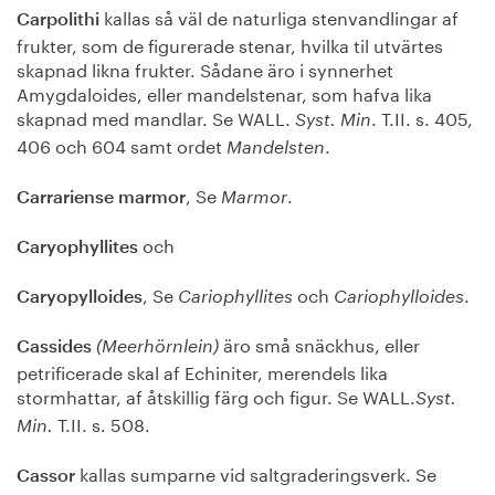
kallas så väl de naturliga stenvandlingar af
Carpolithi
frukter, som de figurerade stenar, hvilka til utvärtes
skapnad likna frukter. Sådane äro i synnerhet
Amygdaloides, eller mandelstenar, som hafva lika
skapnad med mandlar. Se WALL.
. T.II. s. 405,
Syst. Min
406 och 604 samt ordet
.
Mandelsten
, Se
.
Carrariense marmor
Marmor
och
Caryophyllites
, Se
och
.
Caryopylloides
Cariophyllites
Cariophylloides
äro små snäckhus, eller
Cassides
(Meerhörnlein)
petrificerade skal af Echiniter, merendels lika
stormhattar, af åtskillig färg och figur. Se WALL.
Syst.
T.II. s. 508.
Min.
kallas sumparne vid saltgraderingsverk. Se
Cassor