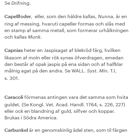
Se
.
Drifning
, eller, som den häldre kallas,
, är en
Capellfoder
Nunna
ring af messing, hvaruti capeller formas och slås med
en stamp af samma metall, som formerar urhålkningen
och kallas
.
Munk
heter en Jaspisagat af blekröd färg, hvilken
Capnias
likasom af moln eller rök synes öfverdragen, emedan
den består af opak jaspis på ena sidan och af halfklar
målnig agat på den andra. Se WALL.
T.I,
Syst. Min.
s. 301.
förmenas antingen vara det samma som hvita
Caracoli
guldet, (Se Kongl. Vet. Acad. Handl. 1764, s. 226, 227)
eller ock en blandning af guld, silfver och koppar.
Brukas i Södra America.
är en genomskinlig ädel sten, som til färgen
Carbunkel