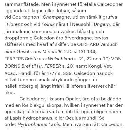
sammanflätade. Men i synnerhet förefalla Calcedoner
liggande uti lager, eller flötser, såsom
vid
i
, uti en särskilt grufva
Courtagnon
Champagne
i
och vid
nära til Neusohl i
, där
Florenz
Poinik
Ungern
järnmalmer, som med en vacker, blåaktig och
droppformig Calcedon äro öfverdragne, brytas
skiftesvis med hvarf af skiffer. Se GERHARD
Versuch
2.D. s. 131-134;
einer Gesch. des MineralR.
FERBERS
s. 21, 22 och 90; VON
Briefe aus Welschland
BORNS
s. 201 samt Kongl. Vet.
Bref til Hr. FERBER
Acad. Handl. för år 1777 s. 339. Calcedon har ock
blifvit funnen i smala strykande gångar uti
hälleflintberg ej långt ifrån Hällefors silfververk här i
riket.
Calcedoner, likasom Opaler, äro ofta beklädde
med en lös blekgul skorpa, hvilken i synnerhet har den
egenskap at klarna i vatten och får egenteligen namn
af Lapis hydrophanus, eller Oculus mundi. Se
ordet
. Men hvarken rätt Calcedon,
Hydrophanus Lapis