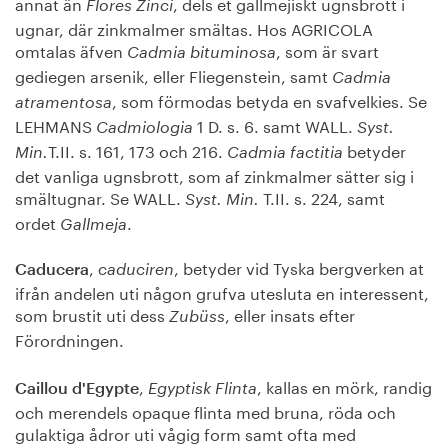
annat än
, dels et gallmejiskt ugnsbrott i
Flores Zinci
ugnar, där zinkmalmer smältas. Hos AGRICOLA
omtalas äfven
, som är svart
Cadmia bituminosa
gediegen arsenik, eller Fliegenstein, samt
Cadmia
, som förmodas betyda en svafvelkies. Se
atramentosa
LEHMANS
1 D. s. 6. samt WALL.
Cadmiologia
Syst.
T.II. s. 161, 173 och 216.
betyder
Min.
Cadmia factitia
det vanliga ugnsbrott, som af zinkmalmer sätter sig i
smältugnar. Se WALL.
T.II. s. 224, samt
Syst. Min.
ordet
.
Gallmeja
,
, betyder vid Tyska bergverken at
Caducera
caduciren
ifrån andelen uti någon grufva utesluta en interessent,
som brustit uti dess
, eller insats efter
Zubüss
Förordningen.
,
, kallas en mörk, randig
Caillou d'Egypte
Egyptisk Flinta
och merendels opaque flinta med bruna, röda och
gulaktiga ådror uti vågig form samt ofta med