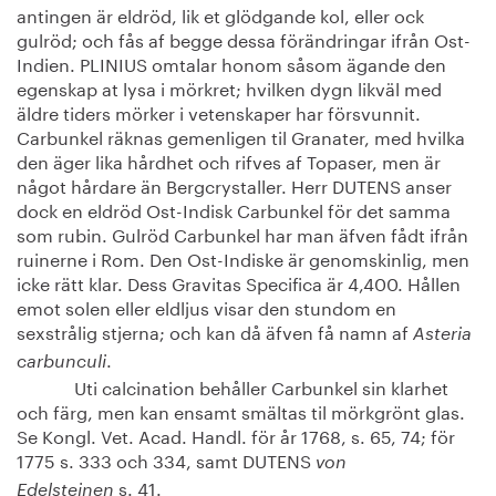
antingen är eldröd, lik et glödgande kol, eller ock
gulröd; och fås af begge dessa förändringar ifrån Ost-
Indien. PLINIUS omtalar honom såsom ägande den
egenskap at lysa i mörkret; hvilken dygn likväl med
äldre tiders mörker i vetenskaper har försvunnit.
Carbunkel räknas gemenligen til Granater, med hvilka
den äger lika hårdhet och rifves af Topaser, men är
något hårdare än Bergcrystaller. Herr DUTENS anser
dock en eldröd Ost-Indisk Carbunkel för det samma
som rubin. Gulröd Carbunkel har man äfven fådt ifrån
ruinerne i Rom. Den Ost-Indiske är genomskinlig, men
icke rätt klar. Dess Gravitas Specifica är 4,400. Hållen
emot solen eller eldljus visar den stundom en
sexstrålig stjerna; och kan då äfven få namn af
Asteria
.
carbunculi
Uti calcination behåller Carbunkel sin klarhet
och färg, men kan ensamt smältas til mörkgrönt glas.
Se Kongl. Vet. Acad. Handl. för år 1768, s. 65, 74; för
1775 s. 333 och 334, samt DUTENS
von
s. 41.
Edelsteinen