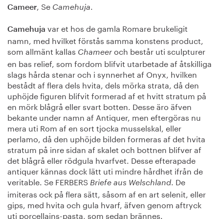
, Se
.
Cameer
Camehuja
var et hos de gamla Romare brukeligit
Camehuja
namn, med hvilket förstås samma konstens product,
som allmänt kallas
och består uti sculpturer
Chameer
en bas relief, som fordom blifvit utarbetade af åtskilliga
slags hårda stenar och i synnerhet af Onyx, hvilken
bestådt af flera dels hvita, dels mörka strata, då den
uphöjde figuren blifvit formerad af et hvitt stratum på
en mörk blågrå eller svart botten. Desse äro äfven
bekante under namn af Antiquer, men eftergöras nu
mera uti Rom af en sort tjocka musselskal, eller
perlamo, då den uphöjde bilden formeras af det hvita
stratum på inre sidan af skalet och bottnen blifver af
det blågrå eller rödgula hvarfvet. Desse efterapade
antiquer kännas dock lätt uti mindre hårdhet ifrån de
veritable. Se FERBERS
. De
Briefe aus Welschland
imiteras ock på flera sätt, såsom af en art selenit, eller
gips, med hvita och gula hvarf, äfven genom aftryck
uti porcellains-pasta, som sedan brännes.