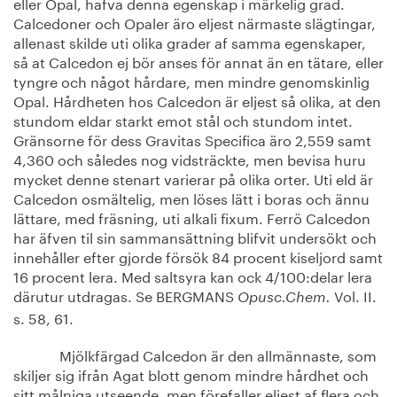
eller Opal, hafva denna egenskap i märkelig grad.
Calcedoner och Opaler äro eljest närmaste slägtingar,
allenast skilde uti olika grader af samma egenskaper,
så at Calcedon ej bör anses för annat än en tätare, eller
tyngre och något hårdare, men mindre genomskinlig
Opal. Hårdheten hos Calcedon är eljest så olika, at den
stundom eldar starkt emot stål och stundom intet.
Gränsorne för dess Gravitas Specifica äro 2,559 samt
4,360 och således nog vidsträckte, men bevisa huru
mycket denne stenart varierar på olika orter. Uti eld är
Calcedon osmältelig, men löses lätt i boras och ännu
lättare, med fräsning, uti alkali fixum. Ferrö Calcedon
har äfven til sin sammansättning blifvit undersökt och
innehåller efter gjorde försök 84 procent kiseljord samt
16 procent lera. Med saltsyra kan ock 4/100:delar lera
därutur utdragas. Se BERGMANS
Vol. II.
Opusc.
Chem.
s. 58, 61.
Mjölkfärgad Calcedon är den allmännaste, som
skiljer sig ifrån Agat blott genom mindre hårdhet och
sitt målniga utseende, men förefaller eljest af flera och