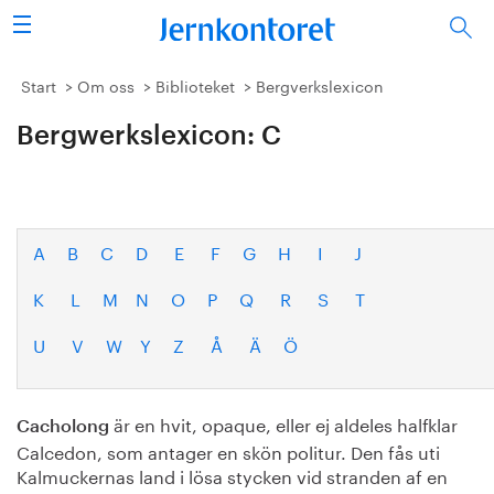
Sök
Stålindustrin
Start
Om oss
Biblioteket
Bergverkslexicon
Bergwerkslexicon: C
Vision 2050
Forskning/utbildning
Energi/miljö
A
B
C
D
E
F
G
H
I
J
K
L
M
N
O
P
Q
R
S
T
Vi tycker
U
V
W
Y
Z
Å
Ä
Ö
Publicerat
Bildbank
är en hvit, opaque, eller ej aldeles halfklar
Cacholong
Calcedon, som antager en skön politur. Den fås uti
Om oss
Kalmuckernas land i lösa stycken vid stranden af en