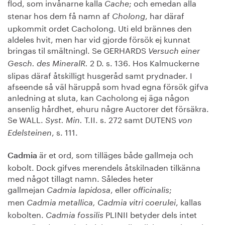
flod, som invånarne kalla
; och emedan alla
Cache
stenar hos dem få namn af
, har däraf
Cholong
upkommit ordet Cacholong. Uti eld brännes den
aldeles hvit, men har vid gjorde försök ej kunnat
bringas til smältningl. Se GERHARDS
Versuch einer
2 D. s. 136. Hos Kalmuckerne
Gesch. des MineralR.
slipas däraf åtskilligt husgeråd samt prydnader. I
afseende så väl häruppå som hvad egna försök gifva
anledning at sluta, kan Cacholong ej äga någon
ansenlig hårdhet, ehuru någre Auctorer det försäkra.
Se WALL.
T.II. s. 272 samt DUTENS
Syst. Min.
von
, s. 111.
Edelsteinen
är et ord, som tilläges både gallmeja och
Cadmia
kobolt. Dock gifves merendels åtskilnaden tilkänna
med något tillagt namn. Således heter
gallmejan
, eller
;
Cadmia lapidosa
officinalis
men
, kallas
Cadmia metallica, Cadmia vitri coerulei
kobolten.
PLINII betyder dels intet
Cadmia fossilis