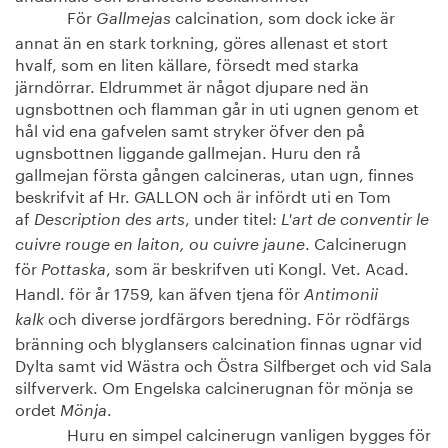
För
calcination, som dock icke är
Gallmejas
annat än en stark torkning, göres allenast et stort
hvalf, som en liten källare, försedt med starka
järndörrar. Eldrummet är något djupare ned än
ugnsbottnen och flamman går in uti ugnen genom et
hål vid ena gafvelen samt stryker öfver den på
ugnsbottnen liggande gallmejan. Huru den rå
gallmejan första gången calcineras, utan ugn, finnes
beskrifvit af Hr. GALLON och är infördt uti en Tom
af
, under titel:
Description des arts
L'art de conventir le
. Calcinerugn
cuivre rouge en laiton, ou cuivre jaune
för
, som är beskrifven uti Kongl. Vet. Acad.
Pottaska
Handl. för år 1759, kan äfven tjena för
Antimonii
och diverse jordfärgors beredning. För rödfärgs
kalk
bränning och blyglansers calcination finnas ugnar vid
Dylta samt vid Wästra och Östra Silfberget och vid Sala
silfververk. Om Engelska calcinerugnan för mönja se
ordet
.
Mönja
Huru en simpel calcinerugn vanligen bygges för