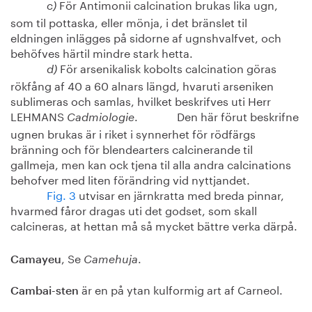
För Antimonii calcination brukas lika ugn,
c)
som til pottaska, eller mönja, i det bränslet til
eldningen inlägges på sidorne af ugnshvalfvet, och
behöfves härtil mindre stark hetta.
För arsenikalisk kobolts calcination göras
d)
rökfång af 40 a 60 alnars längd, hvaruti arseniken
sublimeras och samlas, hvilket beskrifves uti Herr
LEHMANS
. Den här förut beskrifne
Cadmiologie
ugnen brukas är i riket i synnerhet för rödfärgs
bränning och för blendearters calcinerande til
gallmeja, men kan ock tjena til alla andra calcinations
behofver med liten förändring vid nyttjandet.
Fig. 3
utvisar en järnkratta med breda pinnar,
hvarmed fåror dragas uti det godset, som skall
calcineras, at hettan må så mycket bättre verka därpå.
, Se
.
Camayeu
Camehuja
är en på ytan kulformig art af Carneol.
Cambai-sten