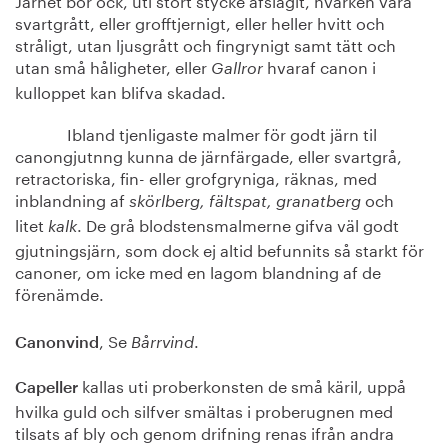
svartgrått, eller grofftjernigt, eller heller hvitt och
stråligt, utan ljusgrått och fingrynigt samt tätt och
utan små håligheter, eller
hvaraf canon i
Gallror
kulloppet kan blifva skadad.
Ibland tjenligaste malmer för godt järn til
canongjutnng kunna de järnfärgade, eller svartgrå,
retractoriska, fin- eller grofgryniga, räknas, med
inblandning af
och
skörlberg, fältspat, granatberg
litet
. De grå blodstensmalmerne gifva väl godt
kalk
gjutningsjärn, som dock ej altid befunnits så starkt för
canoner, om icke med en lagom blandning af de
förenämde.
, Se
.
Canonvind
Bårrvind
kallas uti proberkonsten de små käril, uppå
Capeller
hvilka guld och silfver smältas i proberugnen med
tilsats af bly och genom drifning renas ifrån andra