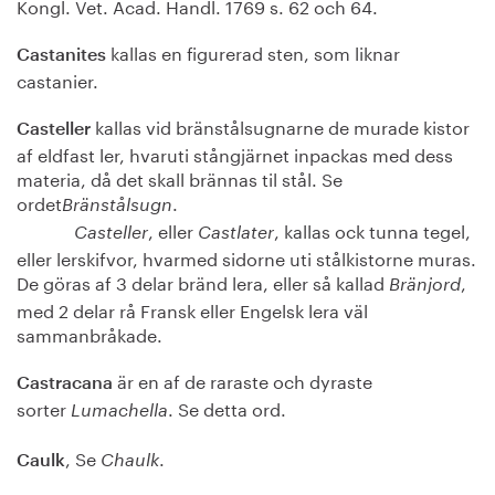
Kongl. Vet. Acad. Handl. 1769 s. 62 och 64.
kallas en figurerad sten, som liknar
Castanites
castanier.
kallas vid bränstålsugnarne de murade kistor
Casteller
af eldfast ler, hvaruti stångjärnet inpackas med dess
materia, då det skall brännas til stål. Se
ordet
.
Bränstålsugn
, eller
, kallas ock tunna tegel,
Casteller
Castlater
eller lerskifvor, hvarmed sidorne uti stålkistorne muras.
De göras af 3 delar bränd lera, eller så kallad
,
Bränjord
med 2 delar rå Fransk eller Engelsk lera väl
sammanbråkade.
är en af de raraste och dyraste
Castracana
sorter
. Se detta ord.
Lumachella
, Se
.
Caulk
Chaulk