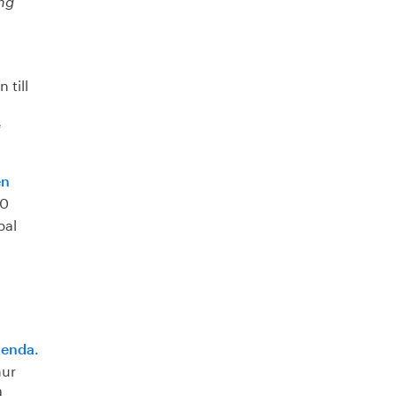
ing
 till
e
en
40
bal
genda.
hur
a