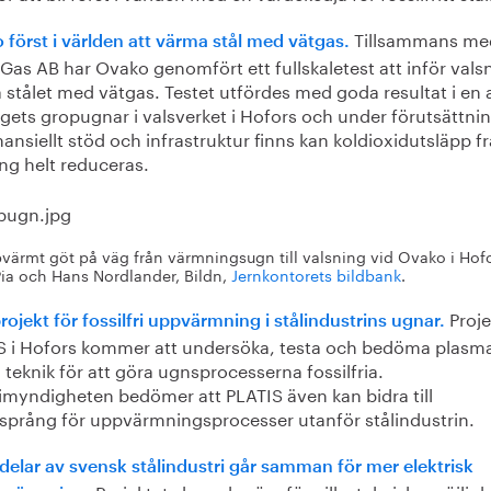
Tillsammans me
först i världen att värma stål med vätgas.
Gas AB har Ovako genomfört ett fullskaletest att inför vals
 stålet med vätgas. Testet utfördes med goda resultat i en 
gets gropugnar i valsverket i Hofors och under förutsättnin
inansiellt stöd och infrastruktur finns kan koldioxidutsläpp f
ing helt reduceras.
pvärmt göt på väg från värmningsugn till valsning vid Ovako i Hofo
Pia och Hans Nordlander, Bildn,
Jernkontorets bildbank
.
Proje
rojekt för fossilfri uppvärmning i stålindustrins ugnar.
S i Hofors kommer att undersöka, testa och bedöma plasm
 teknik för att göra ugnsprocesserna fossilfria.
imyndigheten bedömer att PLATIS även kan bidra till
ksprång för uppvärmningsprocesser utanför stålindustrin.
delar av svensk stålindustri går samman för mer elektrisk
. Projektet ska redogöra för vilka tekniska möjlig