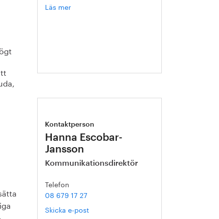
Läs mer
om
Annika
Roos
ögt
tt
uda,
n
Kontaktperson
Hanna Escobar-
Jansson
Kommunikationsdirektör
Telefon
sätta
08 679 17 27
iga
Skicka e-post
l.