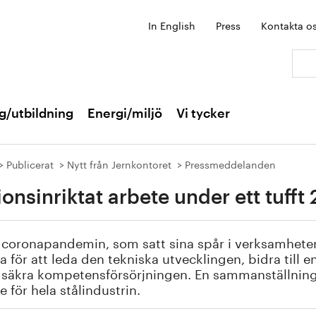
In English
Press
Kontakta o
Sök:
g/utbildning
Energi/miljö
Vi tycker
Publicerat
Nytt från Jernkontoret
Pressmeddelanden
ionsinriktat arbete under ett tufft
 coronapandemin, som satt sina spår i verksamhetern
a för att leda den tekniska utvecklingen, bidra till 
säkra kompetensförsörjningen. En sammanställning a
e för hela stålindustrin.