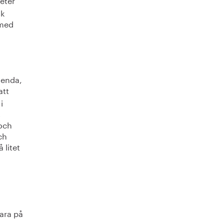
sk
 med
genda,
att
i
s
 och
ch
 litet
ara på