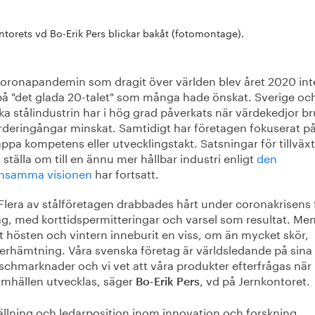
ntorets vd Bo-Erik Pers blickar bakåt (fotomontage).
oronapandemin som dragit över världen blev året 2020 int
 på "det glada 20-talet" som många hade önskat. Sverige oc
a stålindustrin har i hög grad påverkats när värdekedjor br
rderingångar minskat. Samtidigt har företagen fokuserat på
appa kompetens eller utvecklingstakt. Satsningar för tillväx
t ställa om till en ännu mer hållbar industri enligt
den
nsamma visionen
har fortsatt.
Flera av stålföretagen drabbades hårt under coronakrisens 
g, med korttidspermitteringar och varsel som resultat. Men
t hösten och vintern inneburit en viss, om än mycket skör,
erhämtning. Våra svenska företag är världsledande på sina
schmarknader och vi vet att våra produkter efterfrågas när
amhällen utvecklas, säger
, vd på Jernkontoret.
Bo-Erik Pers
llning och ledarposition inom innovation och forskning