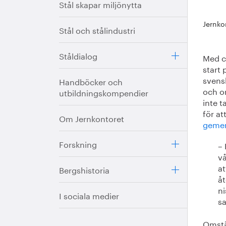
Stål skapar miljönytta
Jernko
Stål och stålindustri
Ståldialog
Med c
start
svensk
Handböcker och
och o
utbildningskompendier
inte t
för at
Om Jernkontoret
geme
Forskning
– 
vå
at
Bergshistoria
åt
ni
I sociala medier
s
Omstä