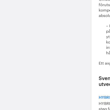
föruts
kompe
absolu
– 
på
yt
ko
in
hå
Ett ax
Sven
utve
HYBRIT
HYBRI
steg f