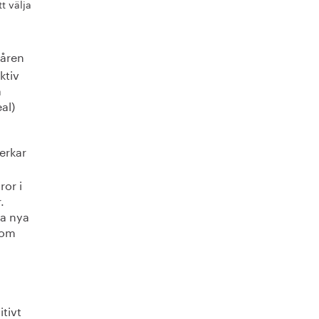
t välja
 åren
ktiv
a
al)
verkar
ror i
.
ta nya
 om
itivt