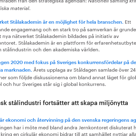
Nationell samling kr
.
iska material
Ett
rket Stålakademin är en möjlighet för hela branschen.
ande engagemang och en stark tro på samverkan är grunden
t nya nätverket Stålakademin bildades på initiativ av
ontoret. Stålakademin är en plattform för erfarenhetsutbyt
n stålindustrin och den akademiska världen.
agen 2020 med fokus på Sveriges konkurrensfördelar på d
Årets upplaga av Ståldagen samlade över 2
la marknaden.
ner som följde diskussionerna om bland annat läget för glo
 och hur Sveriges står sig i global konkurrens.
k stålindustri fortsätter att skapa miljönytta
lär ekonomi och återvinning på den svenska regeringens a
ingen har i möte med bland andra Jernkontoret diskuterat 
 kring en cirkulär ekonomi bidrar till att samhället nyttjar all