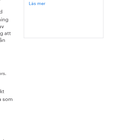
Läs mer
om
Hanna
d
Escobar-
ning
Jansson
av
g att
rån
rs.
kt
a som
heter