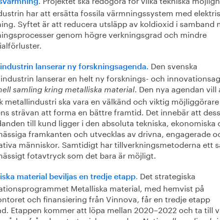
svärmning
dustrin har att ersätta fossila värmningssystem med elektri
ing. Syftet är att reducera utsläpp av koldioxid i samband
ingsprocesser genom högre verkningsgrad och mindre
alförluster.
Den svenska
lindustrin lanserar ny forskningsagenda.
lindustrin lanserar en helt ny forsknings- och innovationsa
. Den nya agendan vill 
ell samling kring metalliska material
 metallindustri ska vara en välkänd och viktig möjliggörare 
ns strävan att forma en bättre framtid. Det innebär att des
anden till kund ligger i den absoluta tekniska, ekonomiska
mässiga framkanten och utvecklas av drivna, engagerade o
tiva människor. Samtidigt har tillverkningsmetoderna ett så
ässigt fotavtryck som det bara är möjligt.
.
Det strategiska
iska material beviljas en tredje etapp
ationsprogrammet Metalliska material, med hemvist på
ntoret och finansiering från Vinnova, får en tredje etapp
jad. Etappen kommer att löpa mellan 2020–2022 och ta till v
mråden från den strategiska agendan: