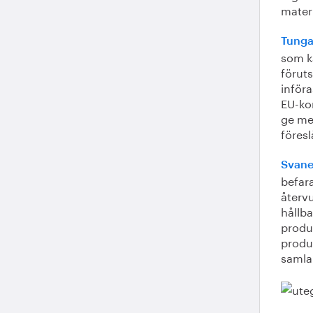
materi
Tunga 
som k
föruts
inför
EU-ko
ge me
föresl
Svane
befar
återvu
hållba
produk
produk
samla