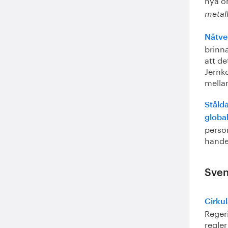
metall
Nätve
brinn
att de
Jernk
mella
Ståld
globa
perso
handel
Svens
Cirku
Reger
regler