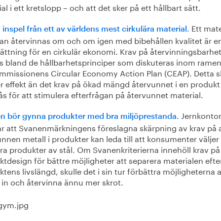
al i ett kretslopp – och att det sker på ett hållbart sätt.
Ett mate
inspel från ett av världens mest cirkulära material.
an återvinnas om och om igen med bibehållen kvalitet är e
ättning för en cirkulär ekonomi. Krav på återvinningsbarhe
as bland de hållbarhetsprinciper som diskuteras inom ramen
mmissionens Circular Economy Action Plan (CEAP). Detta s
r effekt än det krav på ökad mängd återvunnet i en produk
ås för att stimulera efterfrågan på återvunnet material.
Jernkontor
n bör gynna produkter med bra miljöprestanda.
ar att Svanenmärkningens föreslagna skärpning av krav på 
nnen metall i produkter kan leda till att konsumenter väljer
ra produkter av stål. Om Svanenkriterierna innehöll krav på
tdesign för bättre möjligheter att separera materialen efte
tens livslängd, skulle det i sin tur förbättra möjligheterna a
 in och återvinna ännu mer skrot.