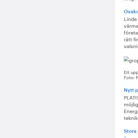
Ovako 
Linde 
värma
företa
rätt f
valsn
Ett up
Foto: 
Nytt p
PLATI
möjlig
Energ
tekni
Stora 