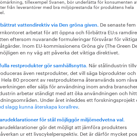
jömärkning, tillexempel Svanen, bör underlätta för konsumenten at
ter från leverantörer med bra miljöprestanda för produktens hela
el.
De senaste fem
rbättrat vattendirektiv via Den gröna given.
rnkontoret arbetat för att öppna och förbättra EU:s ramdire
tten eftersom nuvarande formuleringar försvårar för viktig
tåtgärder. Inom EU-kommissionens Gröna giv (The Green De
möjligen en ny väg att påverka det viktiga direktivet.
.
När stålindustrin till
fulla restprodukter gör samhällsnytta
roduceras även restprodukter, det vill säga biprodukter och
l. Hela 80 procent av restprodukterna återanvänds som råva
llverkningen eller säljs för användning inom andra branscher
ndustrin arbetar ständigt med att öka användningen och hit
dningsområden. Under året inleddes ett forskningsprojekt
d slagg kunna återskapa korallrev
.
.
arudeklarationer för stål möjliggör miljömedvetna val
arudeklarationer gör det möjligt att jämföra produkters
åverkan ur ett livscykelperspektiv. Det är därför mycket pos