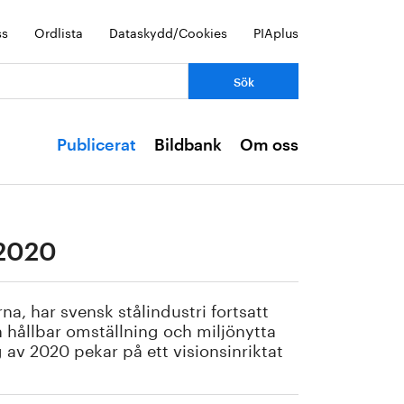
ss
Ordlista
Dataskydd/Cookies
PIAplus
Publicerat
Bildbank
Om oss
 2020
a, har svensk stålindustri fortsatt
en hållbar omställning och miljönytta
v 2020 pekar på ett visionsinriktat