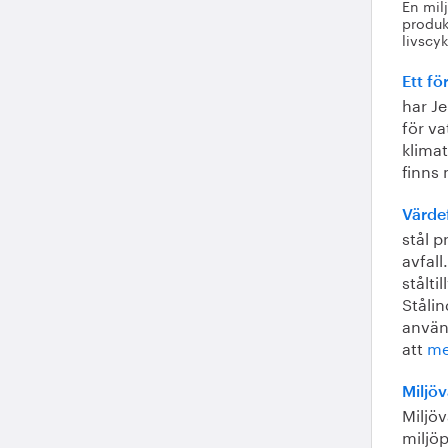
En mil
produk
livscyk
Ett fö
har Je
för va
klima
finns 
Värde
stål p
avfal
stålti
Ståli
använ
att
me
Miljöv
Miljöv
miljöp