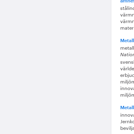
ämne
stålin
värmn
värmn
materi
Metal
metal
Nation
svensk
världe
erbjud
miljö
innova
miljöm
Metall
innov
Jernko
bevil
nya o