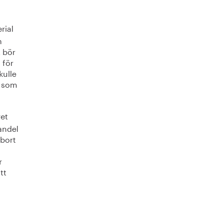
rial
n
t bör
 för
kulle
t som
et
andel
 bort
r
tt