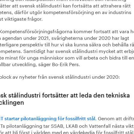
ätter att svensk stålindustri kan fortsätta att attrahera rätt
tens, därför utgör kompetensförsörjning en av industrins
t viktigaste frågor.
Kompetensförsörjningsfrågorna kommer fortsatt att vara h
 agendan under 2021, svårigheterna under 2020 har lagt
terligare perspektiv till hur vi ska kunna säkra och behålla rä
mpetens. Samtidigt har svensk stålindustri mycket att erbj
te minst för unga människor som vill arbeta och bidra till e
llbar utveckling, säger Bo-Erik Pers.
plock av nyheter från svensk stålindustri under 2020:
sk stålindustri fortsätter att leda den tekniska
cklingen
Genom att drift
 startar pilotanläggning för fossilfritt stål.
Ts pilotanläggning tar SSAB, LKAB och Vattenfall nästa vikt
ör att bli först i världen med en värdekedja för fossilfritt stå