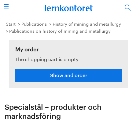
Search
Steel industry
Start
Publications
History of mining and metallurgy
Publications on history of mining and metallurgy
Vision 2050
My order
Research & education
The shopping cart is empty
Energy & environment
Show and order
Publications
Picture collection
Specialstål – produkter och
About us
marknadsföring