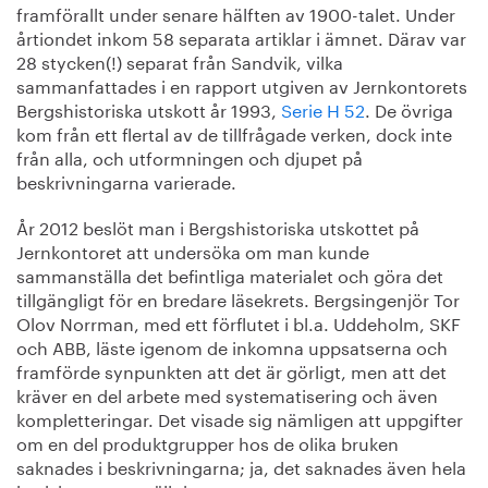
framförallt under senare hälften av 1900-talet. Under
årtiondet inkom 58 separata artiklar i ämnet. Därav var
28 stycken(!) separat från Sandvik, vilka
sammanfattades i en rapport utgiven av Jernkontorets
Bergshistoriska utskott år 1993,
Serie H 52
. De övriga
kom från ett flertal av de tillfrågade verken, dock inte
från alla, och utformningen och djupet på
beskrivningarna varierade.
År 2012 beslöt man i Bergshistoriska utskottet på
Jernkontoret att undersöka om man kunde
sammanställa det befintliga materialet och göra det
tillgängligt för en bredare läsekrets. Bergsingenjör Tor
Olov Norrman, med ett förflutet i bl.a. Uddeholm, SKF
och ABB, läste igenom de inkomna uppsatserna och
framförde synpunkten att det är görligt, men att det
kräver en del arbete med systematisering och även
kompletteringar. Det visade sig nämligen att uppgifter
om en del produktgrupper hos de olika bruken
saknades i beskrivningarna; ja, det saknades även hela