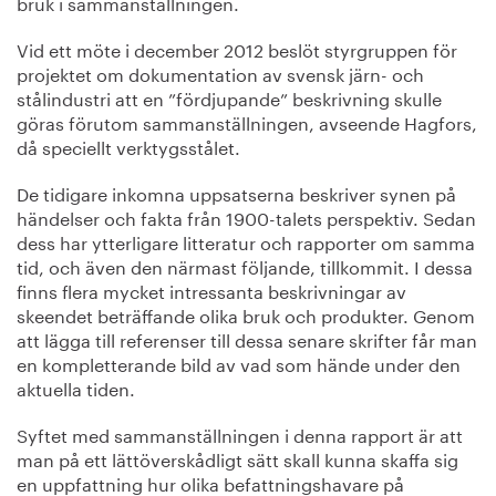
bruk i sammanställningen.
Vid ett möte i december 2012 beslöt styrgruppen för
projektet om dokumentation av svensk järn- och
stålindustri att en ”fördjupande” beskrivning skulle
göras förutom sammanställningen, avseende Hagfors,
då speciellt verktygsstålet.
De tidigare inkomna uppsatserna beskriver synen på
händelser och fakta från 1900-talets perspektiv. Sedan
dess har ytterligare litteratur och rapporter om samma
tid, och även den närmast följande, tillkommit. I dessa
finns flera mycket intressanta beskrivningar av
skeendet beträffande olika bruk och produkter. Genom
att lägga till referenser till dessa senare skrifter får man
en kompletterande bild av vad som hände under den
aktuella tiden.
Syftet med sammanställningen i denna rapport är att
man på ett lättöverskådligt sätt skall kunna skaffa sig
en uppfattning hur olika befattningshavare på