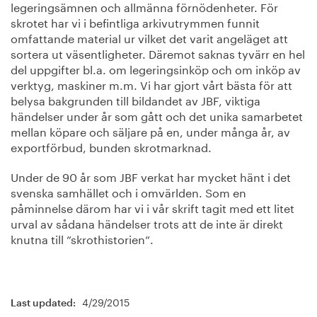
legeringsämnen och allmänna förnödenheter. För
skrotet har vi i befintliga arkivutrymmen funnit
omfattande material ur vilket det varit angeläget att
sortera ut väsentligheter. Däremot saknas tyvärr en hel
del uppgifter bl.a. om legeringsinköp och om inköp av
verktyg, maskiner m.m. Vi har gjort vårt bästa för att
belysa bakgrunden till bildandet av JBF, viktiga
händelser under år som gått och det unika samarbetet
mellan köpare och säljare på en, under många år, av
exportförbud, bunden skrotmarknad.
Under de 90 år som JBF verkat har mycket hänt i det
svenska samhället och i omvärlden. Som en
påminnelse därom har vi i vår skrift tagit med ett litet
urval av sådana händelser trots att de inte är direkt
knutna till ”skrothistorien”.
4/29/2015
Last updated: