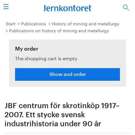
Search
Steel industry
Start
Publications
History of mining and metallurgy
Publications on history of mining and metallurgy
Vision 2050
My order
Research & education
The shopping cart is empty
Energy & environment
Show and order
Publications
Picture collection
JBF centrum för skrotinköp 1917–
About us
2007. Ett stycke svensk
industrihistoria under 90 år