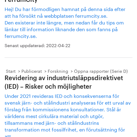
FerrumCity
Hej! Du har förmodligen hamnat på denna sida efter
att ha försökt nå webbplatsen ferrumcity.se.
Den existerar inte längre, men nedan får du tips om
länkar till information liknande den som fanns på
ferrumcity.se.
Senast uppdaterad:
2022-04-22
Start
Publicerat
Forskning
Öppna rapporter (Serie D)
Revidering av industriutsläppsdirektivet
(IED) – Risker och möjligheter
Under 2021 revideras IED och konsekvenserna för
svensk järn- och stålindustri analyseras för ett urval av
förslag från kommissionens konsultationer. Stål är
världens mest cirkulära material och utgör,
tillsammans med järn- och stålindustrins
transformation mot fossilfrihet, en förutsättning för
att