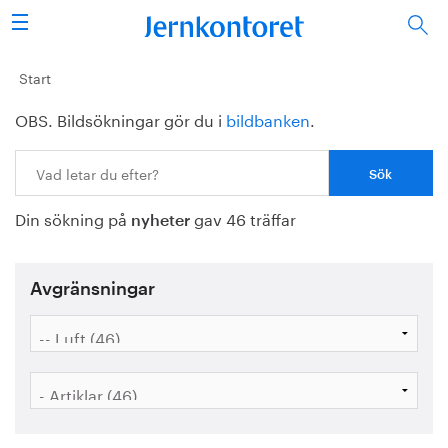
Sök
Stålindustrin
Start
OBS. Bildsökningar gör du i
bildbanken
.
Vision 2050
Sök:
Forskning/utbildning
Din sökning på
gav 46 träffar
Energi/miljö
nyheter
Vi tycker
Avgränsningar
Publicerat
Bildbank
Om oss