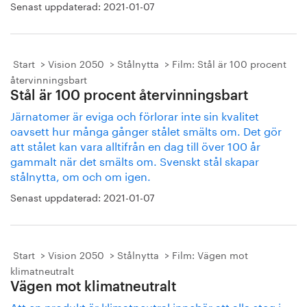
Senast uppdaterad:
2021-01-07
Start
Vision 2050
Stålnytta
Film: Stål är 100 procent
återvinningsbart
Stål är 100 procent återvinningsbart
Järnatomer är eviga och förlorar inte sin kvalitet
oavsett hur många gånger stålet smälts om. Det gör
att stålet kan vara alltifrån en dag till över 100 år
gammalt när det smälts om. Svenskt stål skapar
stålnytta, om och om igen.
Senast uppdaterad:
2021-01-07
Start
Vision 2050
Stålnytta
Film: Vägen mot
klimatneutralt
Vägen mot klimatneutralt
Att en produkt är klimatneutral innebär att alla steg i