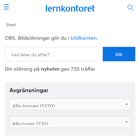
Sök
Stålindustrin
Start
OBS. Bildsökningar gör du i
bildbanken
.
Vision 2050
Sök:
Forskning/utbildning
Din sökning på
gav 735 träffar
Energi/miljö
nyheter
Vi tycker
Avgränsningar
Publicerat
Bildbank
Om oss