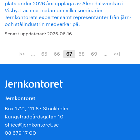
plats under 2026 års upplaga av Almedalsveckan i
Visby. Läs mer nedan om vilka seminarier
Jernkontorets experter samt representanter från järn-
och stålindustrin medverkar på.
Senast uppdaterad:
2026-06-16
|<<
…
65
66
68
69
…
>>|
67
Jernkontoret
Box 1721, 111 87 Stockholm
Kungsträdgårdsgatan 10
office@jernkontoret.se
08 679 17 00