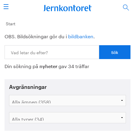
Sök
Stålindustrin
Start
OBS. Bildsökningar gör du i
bildbanken
.
Vision 2050
Sök:
Forskning/utbildning
Din sökning på
gav 34 träffar
Energi/miljö
nyheter
Vi tycker
Avgränsningar
Publicerat
Bildbank
Om oss