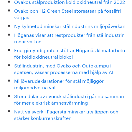
Ovakos stålproduktion koldioxidneutral från 2022
Ovako och H2 Green Steel storsatsar på fossilfri
vätgas
Ny kylmetod minskar stålindustrins miljöpåverkan
Höganäs visar att restprodukter från stålindustrin
renar vatten
Energimyndigheten stöttar Höganäs klimatarbete
för koldioxidneutral biokol
Stålindustrin, med Ovako och Outokumpu i
spetsen, vässar processerna med hjälp av AI
Miljövarudeklarationer för stål möjliggör
miljömedvetna val
Stora delar av svensk stålindustri går nu samman
för mer elektrisk ämnesvärmning
Nytt valsverk i Fagersta minskar utsläppen och
stärker konkurrenskraften