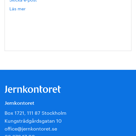
Läs mer
om
Hanna
Escobar-
Jansson
Jernkontoret
Box 1721, 111 87 Stockholm
Kungsträdgårdsgatan 10
office@jernkontoret.se
08 679 17 00