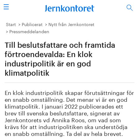
Sök
Stålindustrin
Start
Publicerat
Nytt från Jernkontoret
Pressmeddelanden
Vision 2050
Till beslutsfattare och framtida
Forskning/utbildning
förtroendevalda: En klok
industripolitik är en god
Energi/miljö
klimatpolitik
Vi tycker
En klok industripolitik skapar förutsättningar för
en snabb omställning. Det menar vi är en god
Publicerat
klimatpolitik. I januari 2022 publicerades ett
brev till svenska beslutsfattare, signerat av
Bildbank
Jernkontorets vd Annika Roos, om vad som
krävs för att industripolitiken ska understödja
Om oss
en snabb omställning. Ta del av hela brevet.