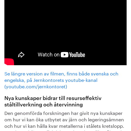
Se längre version av filmen, finns både svenska och
engelska, på Jernkontorets youtube-kanal
(youtube.com/jernkontoret)
Nya kunskaper bidrar till resurseffektiv
ståltillverkning och återvinning
Den genomförda forskningen har givit nya kunskaper
om hur vi kan öka utbytet av järn och legeringsämnen
och hur vi kan hålla kvar metallerna i stålets kretslopp.