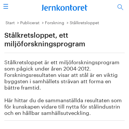
Sök
Stålindustrin
Start
Publicerat
Forskning
Stålkretsloppet
Stålkretsloppet, ett
Vision 2050
miljöforskningsprogram
Forskning/utbildning
Stålkretsloppet är ett miljöforskningsprogram
Energi/miljö
som pågick under åren 2004-2012.
Forskningsresultaten visar att stål är en viktig
Vi tycker
byggsten i samhällets strävan att forma en
bättre framtid.
Publicerat
Här hittar du de sammanställda resultaten som
för kunskapen vidare till nytta för stålindustrin
Bildbank
och en hållbar samhällsutveckling.
Om oss