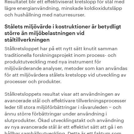
Resultatet blir ett effektiviserat kretslopp för stål med
lägre energianvändning, minskade koldioxidutsläpp
och hushållning med naturresurser.
Stålets miljövärde i kostruktioner är betydligt
större än miljöbelastningen vid
ståltillverkningen
Stålkretsloppet har på ett nytt sätt knutit samman
traditionella forskningsprojekt inom process- och
produktutveckling med nya instrument för
miljövärderande analyser, metoder som kan användas
för att miljövärdera stålets kretslopp vid utveckling av
processer och produkter.
Stålkretsloppets resultat visar att användningen av
avancerade stål och effektivare tillverkningsprocesser
leder till stora miljöförbättringar i råvaruleden − och
ännu större förbättringar under användning i
slutprodukter. Ökad utvecklingstakt och användning
av nya avancerade stål är ett effektivt sätt att gå i en
hållbar samhällsutveckling. Detta är ett faktum som