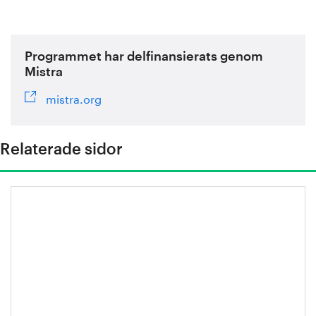
Programmet har delfinansierats genom
Mistra
mistra.org
Relaterade sidor
Miljönytta: Höghållfasta stål i fordon