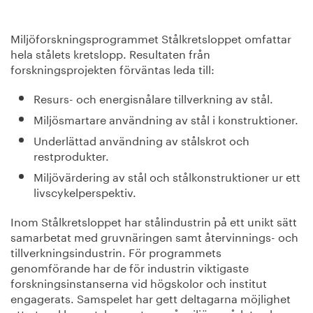
Miljöforskningsprogrammet Stålkretsloppet omfattar
hela stålets kretslopp. Resultaten från
forskningsprojekten förväntas leda till:
Resurs- och energisnålare tillverkning av stål.
Miljösmartare användning av stål i konstruktioner.
Underlättad användning av stålskrot och
restprodukter.
Miljövärdering av stål och stålkonstruktioner ur ett
livscykelperspektiv.
Inom Stålkretsloppet har stålindustrin på ett unikt sätt
samarbetat med gruvnäringen samt återvinnings- och
tillverkningsindustrin. För programmets
genomförande har de för industrin viktigaste
forskningsinstanserna vid högskolor och institut
engagerats. Samspelet har gett deltagarna möjlighet
att utveckla spetskompetens på miljöområdet och