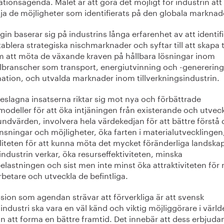
tionsagenda. Målet är att göra det möjligt för industrin att
tja de möjligheter som identifierats på den globala marknad
gin baserar sig på industrins långa erfarenhet av att identif
ablera strategiska nischmarknader och syftar till att skapa t
 att möta de växande kraven på hållbara lösningar inom
lbranscher som transport, energiutvinning och -generering
ation, och utvalda marknader inom tillverkningsindustrin.
eslagna insatserna riktar sig mot nya och förbättrade
modeller för att öka intjäningen från existerande och utvec
ndvärden, involvera hela värdekedjan för att bättre förstå 
sningar och möjligheter, öka farten i materialutvecklingen
iliteten för att kunna möta det mycket föränderliga landskap
 industrin verkar, öka resurseffektiviteten, minska
elastningen och sist men inte minst öka attraktiviteten för
betare och utveckla de befintliga.
sion som agendan strävar att förverkliga är att svensk
industri ska vara en väl känd och viktig möjliggörare i värl
n att forma en bättre framtid. Det innebär att dess erbjud