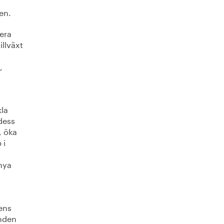
en.
iera
illväxt
,
kla
dess
, öka
 i
 nya
dens
anden