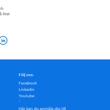
ch
 litet
Följ oss:
Facebook
Linkedin
Youtube
¨
Här kan du anmäla dig till