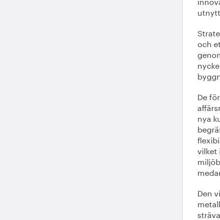
innova
utnyt
Strate
och et
genom
nycke
byggn
De för
affärs
nya ku
begrän
flexib
vilket
miljöb
medar
Den vi
metall
sträva