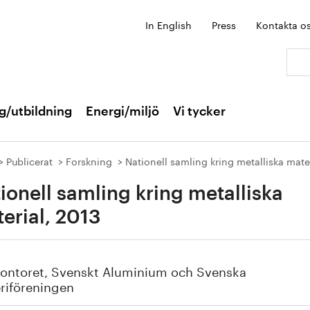
In English
Press
Kontakta o
Sök:
g/utbildning
Energi/miljö
Vi tycker
Publicerat
Forskning
Nationell samling kring metalliska mate
ionell samling kring metalliska
erial, 2013
kontoret, Svenskt Aluminium och Svenska
riföreningen