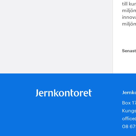
till k
miljö
innova
miljöm
Senas
Jernk
Box 1
Kungs
offic
08 67