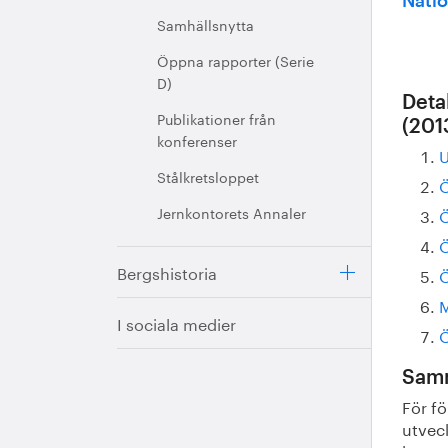
Natio
Samhällsnytta
Öppna rapporter (Serie
D)
Deta
Publikationer från
(201
konferenser
U
Stålkretsloppet
Ö
Jernkontorets Annaler
Ö
Ö
Bergshistoria
Ö
M
I sociala medier
Ö
Samm
För f
utvec