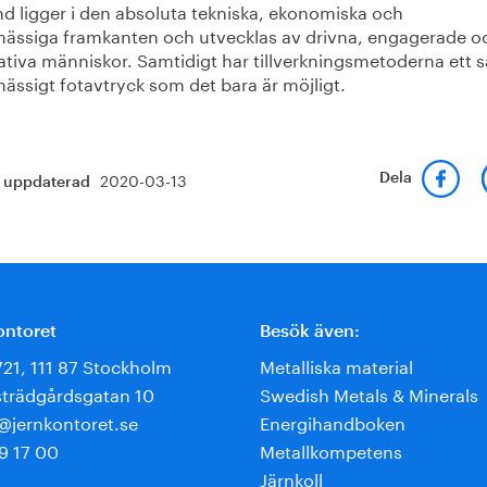
und ligger i den absoluta tekniska, ekonomiska och
mässiga framkanten och utvecklas av drivna, engagerade o
tiva människor. Samtidigt har tillverkningsmetoderna ett så
ässigt fotavtryck som det bara är möjligt.
2020-03-13
Dela
t uppdaterad
ontoret
Besök även:
721, 111 87 Stockholm
Metalliska material
trädgårdsgatan 10
Swedish Metals & Minerals
e@jernkontoret.se
Energihandboken
9 17 00
Metallkompetens
Järnkoll