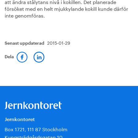
att ändra stålytans nivå i kokillen. Det planerade
försöket med en helt mjukkylande kokill kunde därför
inte genomföras.
2015-01-29
Senast uppdaterad
Dela
Jernkontoret
Box 1721, 111 87 Stockholm
Kungsträdgårdsgatan 10