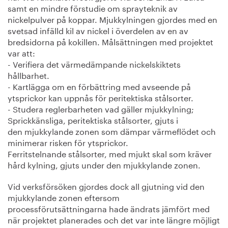
samt en mindre förstudie om sprayteknik av
nickelpulver på koppar. Mjukkylningen gjordes med en
svetsad infälld kil av nickel i överdelen av en av
bredsidorna på kokillen. Målsättningen med projektet
var att:
- Verifiera det värmedämpande nickelskiktets
hållbarhet.
- Kartlägga om en förbättring med avseende på
ytsprickor kan uppnås för peritektiska stålsorter.
- Studera reglerbarheten vad gäller mjukkylning;
Sprickkänsliga, peritektiska stålsorter, gjuts i
den mjukkylande zonen som dämpar värmeflödet och
minimerar risken för ytsprickor.
Ferritstelnande stålsorter, med mjukt skal som kräver
hård kylning, gjuts under den mjukkylande zonen.
Vid verksförsöken gjordes dock all gjutning vid den
mjukkylande zonen eftersom
processförutsättningarna hade ändrats jämfört med
när projektet planerades och det var inte längre möjligt