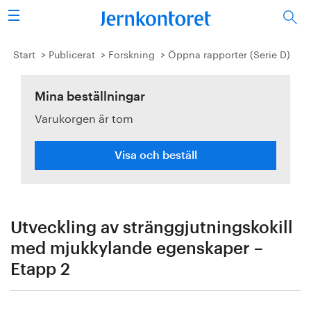
Sök
Stålindustrin
Start
Publicerat
Forskning
Öppna rapporter (Serie D)
Vision 2050
Mina beställningar
Varukorgen är tom
Forskning/utbildning
Energi/miljö
Visa och beställ
Vi tycker
Publicerat
Utveckling av stränggjutningskokill
med mjukkylande egenskaper –
Bildbank
Etapp 2
Om oss