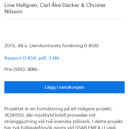
Line Hallgren, Carl-Åke Däcker & Christer
Nilsson
2013. 48 s. (Jernkontorets forskning D 856)
Rapport D 856, pdf, 3 Mb
Pris (SEK):
300:-
Lägg i varukorgen
Projektet är en fortsättning på ett tidigare projekt,
JK24050, där mjukkyld kokill provades vid
stränggjutning vid två svenska stålverk. I detta projekt
har två fullskaleförsök gjorts vid SSAB EMEA i Luleå