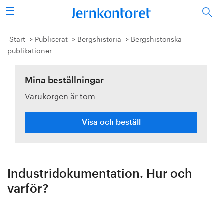
Sök
Stålindustrin
Start
Publicerat
Bergshistoria
Bergshistoriska
publikationer
Vision 2050
Mina beställningar
Forskning/utbildning
Varukorgen är tom
Energi/miljö
Visa och beställ
Vi tycker
Publicerat
Industridokumentation. Hur och
Bildbank
varför?
Om oss