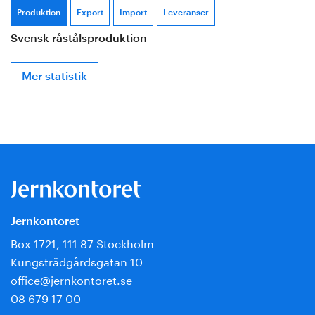
Produktion
Export
Import
Leveranser
Svensk råstålsproduktion
S
S
S
Mer statistik
Jernkontoret
Box 1721, 111 87 Stockholm
Kungsträdgårdsgatan 10
office@jernkontoret.se
08 679 17 00