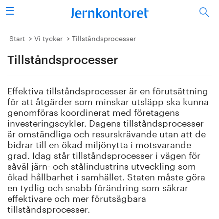
Sök
Stålindustrin
Start
Vi tycker
Tillståndsprocesser
Tillståndsprocesser
Vision 2050
Forskning/utbildning
Effektiva tillståndsprocesser är en förutsättning
för att åtgärder som minskar utsläpp ska kunna
Energi/miljö
genomföras koordinerat med företagens
investeringscykler. Dagens tillståndsprocesser
är omständliga och resurskrävande utan att de
Vi tycker
bidrar till en ökad miljönytta i motsvarande
grad. Idag står tillståndsprocesser i vägen för
Publicerat
såväl järn- och stålindustrins utveckling som
ökad hållbarhet i samhället. Staten måste göra
Bildbank
en tydlig och snabb förändring som säkrar
effektivare och mer förutsägbara
tillståndsprocesser.
Om oss