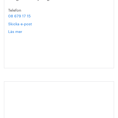
Telefon
08 679 17 15
Skicka e-post
Läs mer
om
Sophie
Carler
Anmäl dig till vårt nyhetsbrev