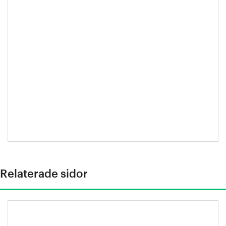
Relaterade sidor
Inspel inför riksdagsvalet 2026