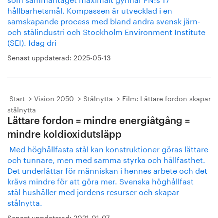
hållbarhetsmål. Kompassen är utvecklad i en
samskapande process med bland andra svensk järn-
och stålindustri och Stockholm Environment Institute
(SEI). Idag dri
Senast uppdaterad:
2025-05-13
Start
Vision 2050
Stålnytta
Film: Lättare fordon skapar
stålnytta
Lättare fordon = mindre energiåtgång =
mindre koldioxidutsläpp
Med höghållfasta stål kan konstruktioner göras lättare
och tunnare, men med samma styrka och hållfasthet.
Det underlättar för människan i hennes arbete och det
krävs mindre för att göra mer. Svenska höghållfast
stål hushåller med jordens resurser och skapar
stålnytta.
Senast uppdaterad:
2021-01-07