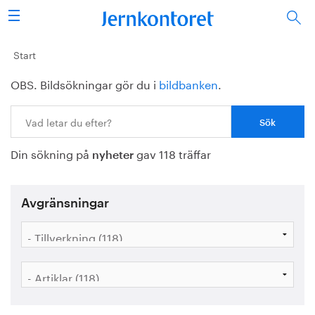
Sök
Stålindustrin
Start
OBS. Bildsökningar gör du i
bildbanken
.
Vision 2050
Sök:
Forskning/utbildning
Din sökning på
gav 118 träffar
Energi/miljö
nyheter
Vi tycker
Avgränsningar
Publicerat
Bildbank
Om oss