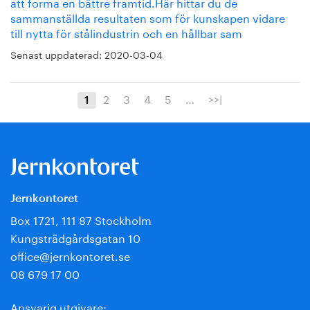
att forma en bättre framtid.Här hittar du de
sammanställda resultaten som för kunskapen vidare
till nytta för stålindustrin och en hållbar sam
Senast uppdaterad:
2020-03-04
2
3
4
5
…
>>|
1
Jernkontoret
Box 1721, 111 87 Stockholm
Kungsträdgårdsgatan 10
office@jernkontoret.se
08 679 17 00
Ansvarig utgivare: