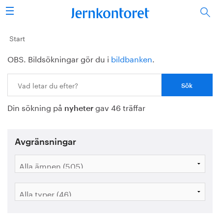
Sök
Stålindustrin
Start
OBS. Bildsökningar gör du i
bildbanken
.
Vision 2050
Sök:
Forskning/utbildning
Din sökning på
gav 46 träffar
Energi/miljö
nyheter
Vi tycker
Avgränsningar
Publicerat
Bildbank
Om oss