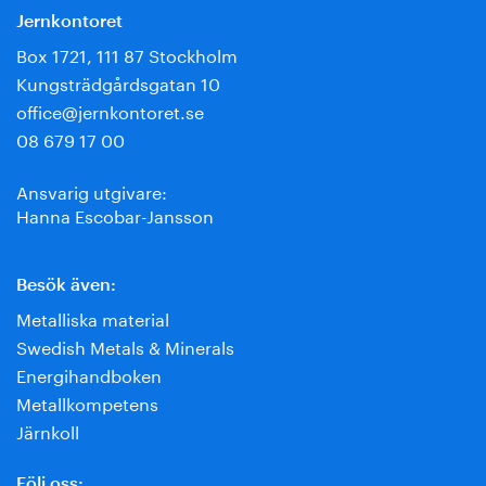
Jernkontoret
Box 1721, 111 87 Stockholm
Kungsträdgårdsgatan 10
office@jernkontoret.se
08 679 17 00
Ansvarig utgivare:
Hanna Escobar-Jansson
Besök även:
Metalliska material
Swedish Metals & Minerals
Energihandboken
Metallkompetens
Järnkoll
Följ oss: