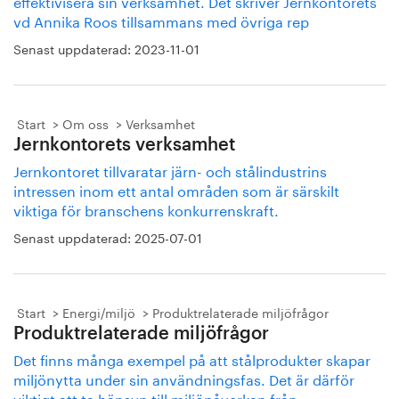
effektivisera sin verksamhet. Det skriver Jernkontorets
vd Annika Roos tillsammans med övriga rep
Senast uppdaterad:
2023-11-01
Start
Om oss
Verksamhet
Jernkontorets verksamhet
Jernkontoret tillvaratar järn- och stålindustrins
intressen inom ett antal områden som är särskilt
viktiga för branschens konkurrenskraft.
Senast uppdaterad:
2025-07-01
Start
Energi/miljö
Produktrelaterade miljöfrågor
Produktrelaterade miljöfrågor
Det finns många exempel på att stålprodukter skapar
miljönytta under sin användningsfas. Det är därför
viktigt att ta hänsyn till miljöpåverkan från