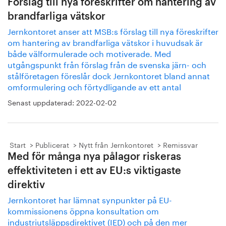
Förslag till nya föreskrifter om hantering av
brandfarliga vätskor
Jernkontoret anser att MSB:s förslag till nya föreskrifter
om hantering av brandfarliga vätskor i huvudsak är
både välformulerade och motiverade. Med
utgångspunkt från förslag från de svenska järn- och
stålföretagen föreslår dock Jernkontoret bland annat
omformulering och förtydligande av ett antal
Senast uppdaterad:
2022-02-02
Start
Publicerat
Nytt från Jernkontoret
Remissvar
Med för många nya pålagor riskeras
effektiviteten i ett av EU:s viktigaste
direktiv
Jernkontoret har lämnat synpunkter på EU-
kommissionens öppna konsultation om
industriutsläppsdirektivet (IED) och på den mer