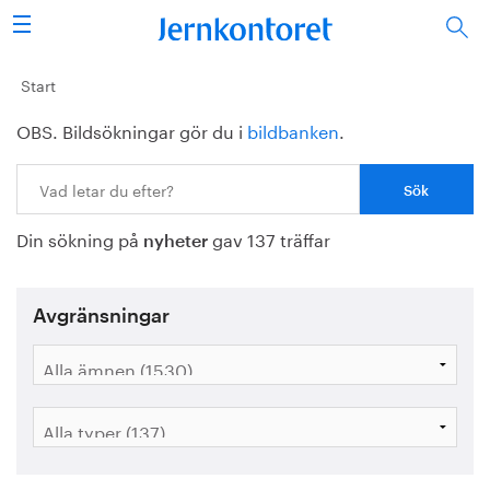
Sök
Stålindustrin
Start
OBS. Bildsökningar gör du i
bildbanken
.
Vision 2050
Sök:
Forskning/utbildning
Din sökning på
gav 137 träffar
Energi/miljö
nyheter
Vi tycker
Avgränsningar
Publicerat
Bildbank
Om oss