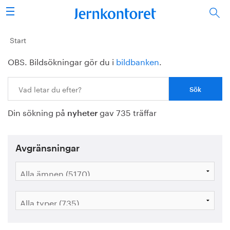
Sök
Stålindustrin
Start
OBS. Bildsökningar gör du i
bildbanken
.
Vision 2050
Sök:
Forskning/utbildning
Din sökning på
gav 735 träffar
Energi/miljö
nyheter
Vi tycker
Avgränsningar
Publicerat
Bildbank
Om oss