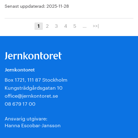
Senast uppdaterad:
2025-11-28
2
3
4
5
…
>>|
1
Jernkontoret
Box 1721, 111 87 Stockholm
Kungsträdgårdsgatan 10
office@jernkontoret.se
08 679 17 00
Ansvarig utgivare:
Hanna Escobar-Jansson