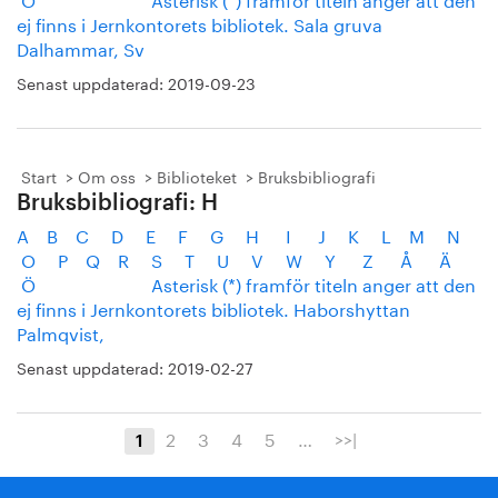
ej finns i Jernkontorets bibliotek. Sala gruva
Dalhammar, Sv
Senast uppdaterad:
2019-09-23
Start
Om oss
Biblioteket
Bruksbibliografi
Bruksbibliografi: H
A B C D E F G H I J K L M N
O P Q R S T U V W Y Z Å Ä
Ö Asterisk (*) framför titeln anger att den
ej finns i Jernkontorets bibliotek. Haborshyttan
Palmqvist,
Senast uppdaterad:
2019-02-27
2
3
4
5
…
>>|
1