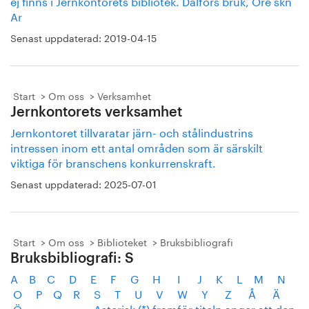
ej finns i Jernkontorets bibliotek. Dalfors bruk, Ore skn
Ar
Senast uppdaterad:
2019-04-15
Start
Om oss
Verksamhet
Jernkontorets verksamhet
Jernkontoret tillvaratar järn- och stålindustrins
intressen inom ett antal områden som är särskilt
viktiga för branschens konkurrenskraft.
Senast uppdaterad:
2025-07-01
Start
Om oss
Biblioteket
Bruksbibliografi
Bruksbibliografi: S
A B C D E F G H I J K L M N
O P Q R S T U V W Y Z Å Ä
Ö Asterisk (*) framför titeln anger att den