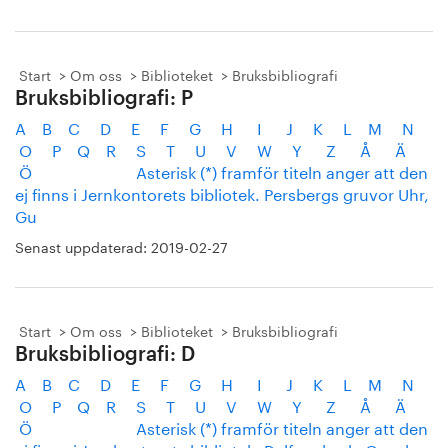
Start
Om oss
Biblioteket
Bruksbibliografi
Bruksbibliografi: P
A B C D E F G H I J K L M N
O P Q R S T U V W Y Z Å Ä
Ö Asterisk (*) framför titeln anger att den
ej finns i Jernkontorets bibliotek. Persbergs gruvor Uhr,
Gu
Senast uppdaterad:
2019-02-27
Start
Om oss
Biblioteket
Bruksbibliografi
Bruksbibliografi: D
A B C D E F G H I J K L M N
O P Q R S T U V W Y Z Å Ä
Ö Asterisk (*) framför titeln anger att den