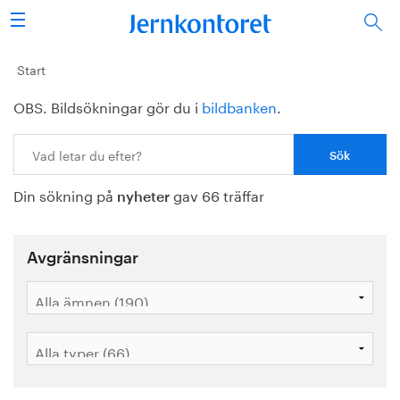
Sök
Stålindustrin
Start
OBS. Bildsökningar gör du i
bildbanken
.
Vision 2050
Sök:
Forskning/utbildning
Din sökning på
gav 66 träffar
Energi/miljö
nyheter
Vi tycker
Avgränsningar
Publicerat
Bildbank
Om oss