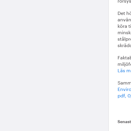
rörsy
Det hö
använ
köra t
minsk
stålp
skräd
Fakta
miljö
Läs m
Samma
Enviro
pdf, 
Senas