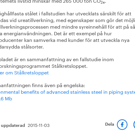
stemets livstid minskar med 265 000 ton CO
.
2e
ghållfasta stålet i fallstudien har utvecklats särskilt för att
das vid ureatillverkning, med egenskaper som gör det möjli
illverkningsprocessen med mindre syreinnehåll för att på så
a energianvändningen. Det är ett exempel på hur
roducenter kan samverka med kunder för att utveckla nya
darsydda stålsorter.
bladet är en sammanfattning av en fallstudie inom
forskningsprogrammet Stålkretsloppet.
er om Stålkretsloppet
nfattningen finns även på engelska:
nmental benefits of advanced stainless steel in piping sys
0,6 Mb
2015-11-03
Dela
t uppdaterad