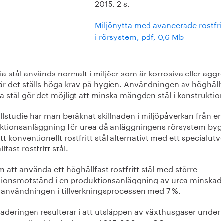
2015. 2 s.
Miljönytta med avancerade rostfri
i rörsystem, pdf, 0,6 Mb
ia stål används normalt i miljöer som är korrosiva eller agg
är det ställs höga krav på hygien. Användningen av höghåll
ia stål gör det möjligt att minska mängden stål i konstrukti
allstudie har man beräknat skillnaden i miljöpåverkan från e
ktionsanläggning för urea då anläggningens rörsystem by
t konventionellt rostfritt stål alternativt med ett specialutv
lfast rostfritt stål.
att använda ett höghållfast rostfritt stål med större
sionsmotstånd i en produktionsanläggning av urea minska
ianvändningen i tillverkningsprocessen med 7 %.
aderingen resulterar i att utsläppen av växthusgaser under