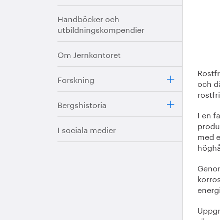
Handböcker och
utbildningskompendier
Om Jernkontoret
Rostfr
Forskning
och d
rostfr
Bergshistoria
I en f
produ
I sociala medier
med et
höghål
Genom 
korro
energ
Uppgr