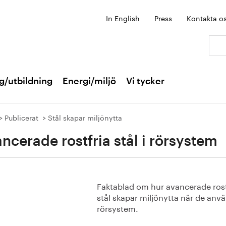
In English
Press
Kontakta o
Sök:
g/utbildning
Energi/miljö
Vi tycker
Publicerat
Stål skapar miljönytta
ncerade rostfria stål i rörsystem
Faktablad om hur avancerade rost
stål skapar miljönytta när de anvä
rörsystem.