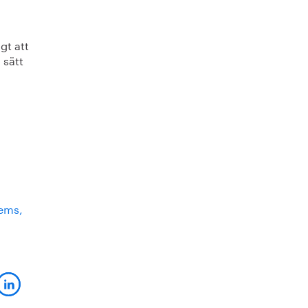
gt att
 sätt
tems,