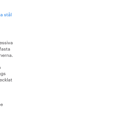
a stål
ressiva
fasta
onerna.
n
ggs
ecklat
de