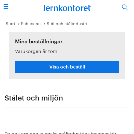
Sök
Stålindustrin
Start
Publicerat
Stål och stålindustri
Vision 2050
Mina beställningar
Varukorgen är tom
Forskning/utbildning
Energi/miljö
Visa och beställ
Vi tycker
Publicerat
Stålet och miljön
Bildbank
Om oss
En bok om den svenska stålindustrins insatser för