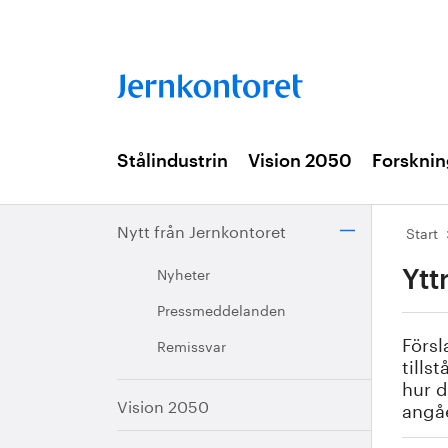
Stålindustrin
Vision 2050
Forsknin
Nytt från Jernkontoret
Start
Nyheter
Ytt
Pressmeddelanden
Försl
Remissvar
tills
hur d
Vision 2050
angåe