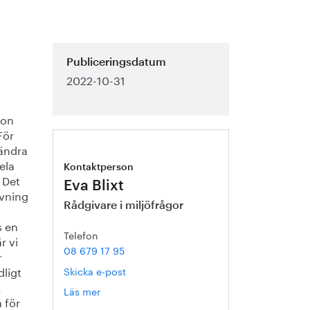
Publiceringsdatum
2022-10-31
jon
För
 ändra
ela
Kontaktperson
 Det
Eva Blixt
vning
Rådgivare i miljöfrågor
s en
Telefon
r vi
08 679 17 95
r
dligt
Skicka e-post
.
Läs mer
om
 för
Eva