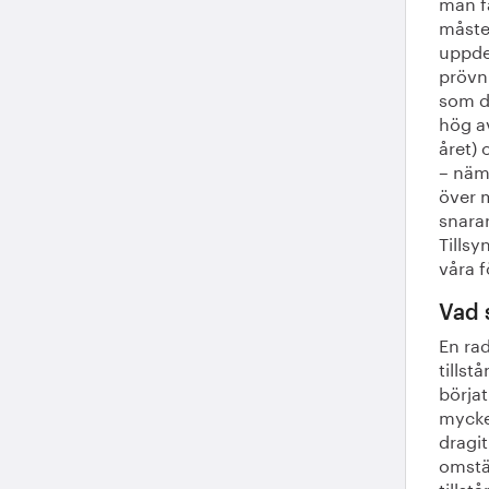
man f
måste 
uppdel
prövni
som de
hög a
året) 
– näml
över 
snara
Tillsy
våra f
Vad 
En ra
tillst
börjat
mycke
dragit
omstäl
tillst