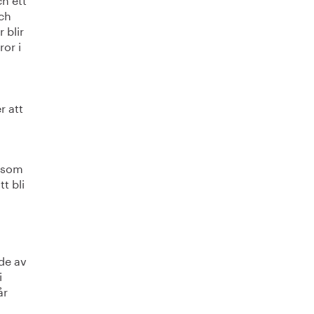
och
 blir
ror i
 att
r som
t bli
de av
i
år