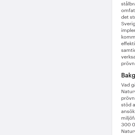
stålb
omfat
det st
Sveri
imple
komme
effekt
samtid
verks
prövn
Bakg
Vad gä
Naturv
prövn
stöd a
ansökn
miljöf
300 0
Natur