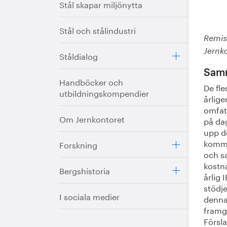
Stål skapar miljönytta
Stål och stålindustri
Remis
Jernk
Ståldialog
Samm
Handböcker och
De fle
utbildningskompendier
årlige
omfat
Om Jernkontoret
på da
upp de
komme
Forskning
och sa
kostn
Bergshistoria
årlig 
stödje
I sociala medier
denna 
framg
Försl