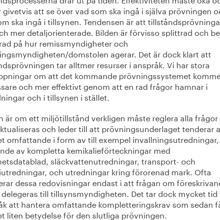
r givetvis att se över vad som ska ingå i själva prövningen 
m ska ingå i tillsynen. Tendensen är att tillståndsprövningar
h mer detaljorienterade. Bilden är förvisso splittrad och be
rad på hur remissmyndigheter och
ingsmyndigheten/domstolen agerar. Det är dock klart att
åndsprövningen tar alltmer resurser i anspråk. Vi har stora
ppningar om att det kommande prövningssystemet kommer
ssare och mer effektivt genom att en rad frågor hamnar i
ningar och i tillsynen i stället.
 är om ett miljötillstånd verkligen måste reglera alla frågo
ktualiseras och leder till att prövningsunderlaget tenderar at
t omfattande i form av till exempel invallningsutredningar,
ande av kompletta kemikalieförteckningar med
hetsdatablad, släckvattenutredningar, transport- och
iutredningar, och utredningar kring förorenad mark. Ofta
erar dessa redovisningar endast i att frågan om föreskrivan
r delegeras till tillsynsmyndigheten. Det tar dock mycket tid 
åk att hantera omfattande kompletteringskrav som sedan f
 liten betydelse för den slutliga prövningen.