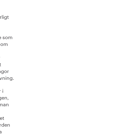
ligt
te som
inom
r
t
ågor
övning.
 i
gen,
 man
et
ärden
a