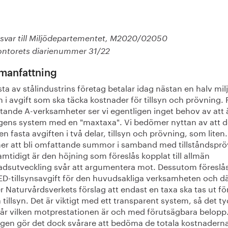
svar till Miljödepartementet, M2020/02050
ontorets diarienummer 31/22
anfattning
sta av stålindustrins företag betalar idag nästan en halv mil
n i avgift som ska täcka kostnader för tillsyn och prövning. 
tande A-verksamheter ser vi egentligen inget behov av att
gens system med en "maxtaxa". Vi bedömer nyttan av att d
n fasta avgiften i två delar, tillsyn och prövning, som liten.
r att bli omfattande summor i samband med tillståndsprö
mtidigt är den höjning som föreslås kopplat till allmän
adsutveckling svår att argumentera mot. Dessutom föreslå
IED-tillsynsavgift för den huvudsakliga verksamheten och dä
r Naturvårdsverkets förslag att endast en taxa ska tas ut fö
tillsyn. Det är viktigt med ett transparent system, så det ty
år vilken motprestationen är och med förutsägbara belopp
agen gör det dock svårare att bedöma de totala kostnaderna