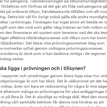
år för pengarna. Tidsredovisningen på tillsynsmyndigheter
förbättras och förfinas så det går att följa vad pengarna gått
at på ordinarie tillsyn, händelsestyrda tillfällen och allt in
ng. Detta bör väl för övrigt också gälla alla andra myndigh
ltar i prövningar. Företagen har inget emot att betala en re
vgift som den nivå som gäller idag (nästan en halv miljon 
om den finansierar ett system som levererar vad det ska lev
igen effektiva tillståndsprocesser och tillsyn som har kontr
miljöpåverkan. Det klarar inte prövningssystemet idag som
re motverkar syftet genom utdragna prövningsprocesser.
nsnivåerna är dock som vi kan bedöma rimliga i de regioner
öretag verkar.
ska ligga i prövningen och i tillsynen?
d rapporter och utredningar genom årens lopp visar hur ut
åndsprövningar är och har blivit. Det är välkommet att det ha
 mätas, även om bara en redovisning för några år inte säge
t eftersom många av prövningarna för våra anläggningar 
 ut på flera år. Det är olyckligt av många skäl. Med den stor
lning vårt samhälle behöver får denna inte hindras av att
åndsprocesserna drar ut på tiden. Effektiviteten måste öka o