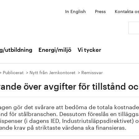
In English
Press
Kontakta o
Sök:
g/utbildning
Energi/miljö
Vi tycker
Publicerat
Nytt från Jernkontoret
Remissvar
rande över avgifter för tillstånd o
agen gör det svårare att bedöma de totala kostnader
tånd för stålbranschen. Dessutom föreslås en tilläggsa
ispenser (i dagens IED, Industriutsläppsdirektivet)
nde krav på striktaste värdena ska finansieras.