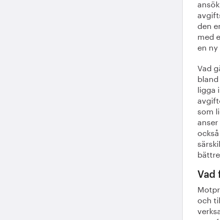
ansök
avgif
den e
med en
en ny 
Vad gä
bland 
ligga
avgift
som li
anser 
också 
särski
bättre
Vad 
Motpre
och ti
verks