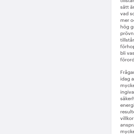
sätt ä
vad so
mer oc
hög g
prövn
tillst
förho
bli va
förord
Frågan
idag a
mycke
ingiv
säker
energ
result
villko
anspr
mycket