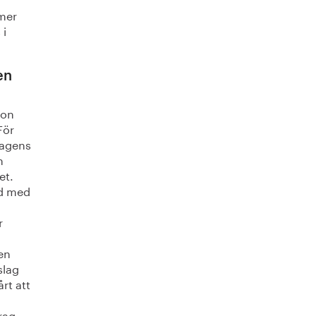
mer
 i
en
jon
För
dagens
n
et.
nd med
r
den
slag
årt att
rag