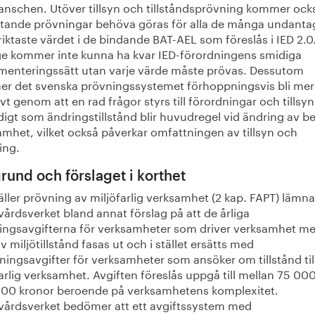
ranschen. Utöver tillsyn och tillståndsprövning kommer ock
tande prövningar behöva göras för alla de många undanta
riktaste värdet i de bindande BAT-AEL som föreslås i IED 2.0
ge kommer inte kunna ha kvar IED-förordningens smidiga
menteringssätt utan varje värde måste prövas. Dessutom
r det svenska prövningssystemet förhoppningsvis bli mer
ivt genom att en rad frågor styrs till förordningar och tillsyn
igt som ändringstillstånd blir huvudregel vid ändring av bef
amhet, vilket också påverkar omfattningen av tillsyn och
ing.
rund och förslaget i korthet
ller prövning av miljöfarlig verksamhet (2 kap. FAPT) lämna
årdsverket bland annat förslag på att de årliga
ingsavgifterna för verksamheter som driver verksamhet m
v miljötillstånd fasas ut och i stället ersätts med
ingsavgifter för verksamheter som ansöker om tillstånd til
arlig verksamhet. Avgiften föreslås uppgå till mellan 75 000
00 kronor beroende på verksamhetens komplexitet.
vårdsverket bedömer att ett avgiftssystem med