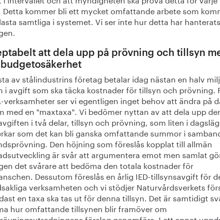
. Detta kommer bli ett mycket omfattande arbete som kom
lasta samtliga i systemet. Vi ser inte hur detta har hanterats
agen.
ptabelt att dela upp på prövning och tillsyn m
 budgetosäkerhet
sta av stålindustrins företag betalar idag nästan en halv mil
n i avgift som ska täcka kostnader för tillsyn och prövning. 
A-verksamheter ser vi egentligen inget behov att ändra på 
m med en "maxtaxa". Vi bedömer nyttan av att dela upp de
avgiften i två delar, tillsyn och prövning, som liten i dagsläg
erkar som det kan bli ganska omfattande summor i samba
åndsprövning. Den höjning som föreslås kopplat till allmän
adsutveckling är svår att argumentera emot men samlat gö
agen det svårare att bedöma den totala kostnader för
anschen. Dessutom föreslås en årlig IED-tillsynsavgift för 
sakliga verksamheten och vi stödjer Naturvårdsverkets för
dast en taxa ska tas ut för denna tillsyn. Det är samtidigt sv
a hur omfattande tillsynen blir framöver om
prövningsutredningens förslag genomförs. I ett annat uppd