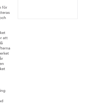
Escobar-
 för
Jansson
tteras
 och
rket
r att
då
ifterna
verket
år
 en
lket
ning
ad