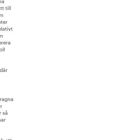
na
 till
om
eter
lativt
om
erera
oll
 där
dragna
r
r så
har
a
ch ett