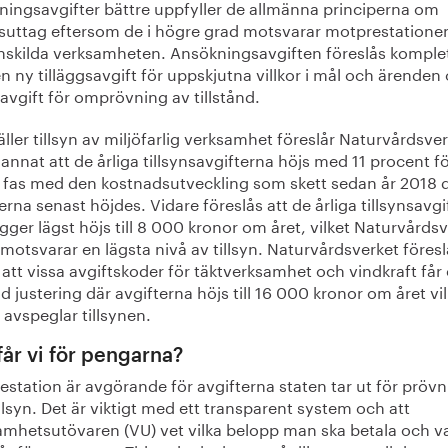
ningsavgifter bättre uppfyller de allmänna principerna om
tsuttag eftersom de i högre grad motsvarar motprestationen
nskilda verksamheten. Ansökningsavgiften föreslås komple
 ny tilläggsavgift för uppskjutna villkor i mål och ärenden
avgift för omprövning av tillstånd.
ller tillsyn av miljöfarlig verksamhet föreslår Naturvårdsve
annat att de årliga tillsynsavgifterna höjs med 11 procent fö
 i fas med den kostnadsutveckling som skett sedan år 2018 
erna senast höjdes. Vidare föreslås att de årliga tillsynsavg
gger lägst höjs till 8 000 kronor om året, vilket Naturvårds
motsvarar en lägsta nivå av tillsyn. Naturvårdsverket föresl
att vissa avgiftskoder för täktverksamhet och vindkraft får
ld justering där avgifterna höjs till 16 000 kronor om året vi
 avspeglar tillsynen.
får vi för pengarna?
station är avgörande för avgifterna staten tar ut för pröv
llsyn. Det är viktigt med ett transparent system och att
amhetsutövaren (VU) vet vilka belopp man ska betala och v