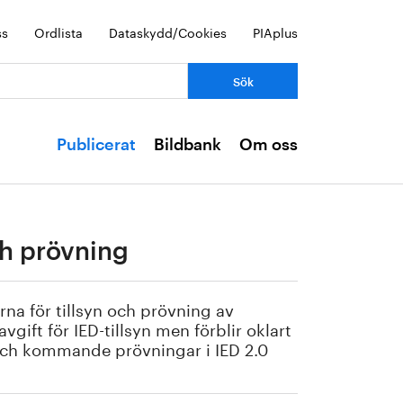
ss
Ordlista
Dataskydd/Cookies
PIAplus
Publicerat
Bildbank
Om oss
ch prövning
na för tillsyn och prövning av
vgift för IED-tillsyn men förblir oklart
 och kommande prövningar i IED 2.0