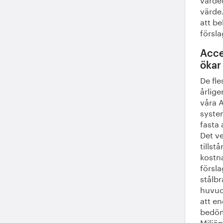
värde
att be
försl
Acce
ökar
De fle
årlige
våra 
syste
fasta 
Det v
tillst
kostn
försl
stålbr
huvud
att en
bedöm
Miljö