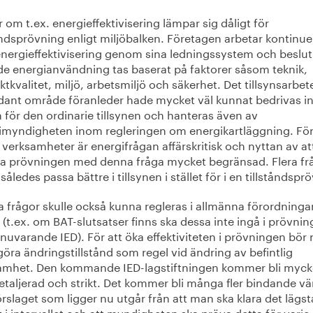
 om t.ex. energieffektivisering lämpar sig dåligt för
åndsprövning enligt miljöbalken. Företagen arbetar kontinuer
nergieffektivisering genom sina ledningssystem och beslut
de energianvändning tas baserat på faktorer såsom teknik,
tkvalitet, miljö, arbetsmiljö och säkerhet. Det tillsynsarbe
ådant område föranleder hade mycket väl kunnat bedrivas 
 för den ordinarie tillsynen och hanteras även av
imyndigheten inom regleringen om energikartläggning. Fö
 verksamheter är energifrågan affärskritisk och nyttan av at
ta prövningen med denna fråga mycket begränsad. Flera fr
 således passa bättre i tillsynen i stället för i en tillståndspr
frågor skulle också kunna regleras i allmänna förordningar
t (t.ex. om BAT-slutsatser finns ska dessa inte ingå i prövnin
 nuvarande IED). För att öka effektiviteten i prövningen bör
 göra ändringstillstånd som regel vid ändring av befintlig
amhet. Den kommande IED-lagstiftningen kommer bli myck
etaljerad och strikt. Det kommer bli många fler bindande v
rslaget som ligger nu utgår från att man ska klara det lägst
 i intervallet och att myndigheten ska pröva detta för varje