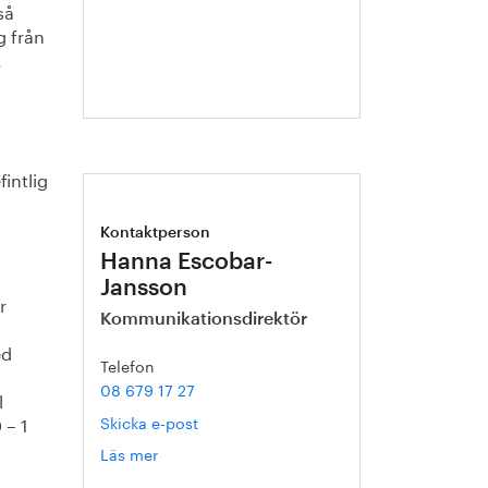
så
Blixt
g från
.
intlig
Kontaktperson
Hanna Escobar-
Jansson
r
Kommunikationsdirektör
ed
Telefon
08 679 17 27
l
 – 1
Skicka e-post
Läs mer
om
Hanna