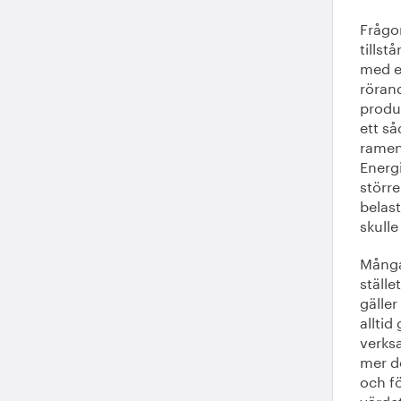
Frågor
tillst
med e
röran
produk
ett s
ramen
Energ
större
belas
skulle
Många 
ställe
gäller
alltid
verks
mer d
och fö
värdet