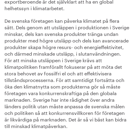
exportberoende är det självklart att ha en global
helhetssyn i klimatarbetet.
De svenska företagen kan påverka klimatet på flera
sätt. Dels genom att utsläppen i produktionen i Sverige
minskar, dels kan svenska produkter tränga undan
produkter med högre utsläpp och dels kan avancerade
produkter skapa högre resurs- och energieffektivitet,
och därmed minskade utsläpp, i slutanvändningen.
För att minska utsläppen i Sverige krävs att
klimatpolitiken framförallt fokuserar på att möta det
stora behovet av fossilfri el och att effektivisera
tillståndsprocesserna. För att samtidigt fortsätta och
öka den klimatnytta som produkterna gör så måste
företagen vara konkurrenskraftiga på den globala
marknaden. Sverige har inte rådighet över andra
länders politik utan måste anpassa de svenska målen
och politiken så att konkurrensvillkoren för företagen
är likvärdiga på marknaden. Det är så vi bäst kan bidra
till minskad klimatpåverkan.