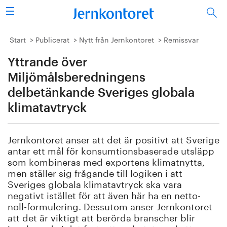
Sök
Stålindustrin
Start
Publicerat
Nytt från Jernkontoret
Remissvar
Yttrande över
Vision 2050
Miljömålsberedningens
Forskning/utbildning
delbetänkande Sveriges globala
klimatavtryck
Energi/miljö
Jernkontoret anser att det är positivt att Sverige
Vi tycker
antar ett mål för konsumtionsbaserade utsläpp
som kombineras med exportens klimatnytta,
Publicerat
men ställer sig frågande till logiken i att
Sveriges globala klimatavtryck ska vara
Bildbank
negativt istället för att även här ha en netto-
noll-formulering. Dessutom anser Jernkontoret
Om oss
att det är viktigt att berörda branscher blir