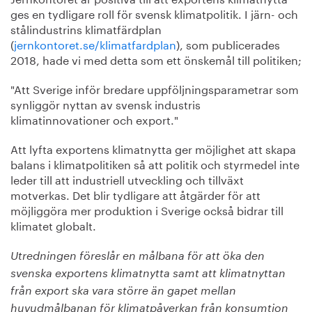
ges en tydligare roll för svensk klimatpolitik. I järn- och
stålindustrins klimatfärdplan
(
jernkontoret.se/klimatfardplan
), som publicerades
2018, hade vi med detta som ett önskemål till politiken;
"Att Sverige inför bredare uppföljningsparametrar som
synliggör nyttan av svensk industris
klimatinnovationer och export."
Att lyfta exportens klimatnytta ger möjlighet att skapa
balans i klimatpolitiken så att politik och styrmedel inte
leder till att industriell utveckling och tillväxt
motverkas. Det blir tydligare att åtgärder för att
möjliggöra mer produktion i Sverige också bidrar till
klimatet globalt.
Utredningen föreslår en målbana för att öka den
svenska exportens klimatnytta samt att klimatnyttan
från export ska vara större än gapet mellan
huvudmålbanan för klimatpåverkan från konsumtion