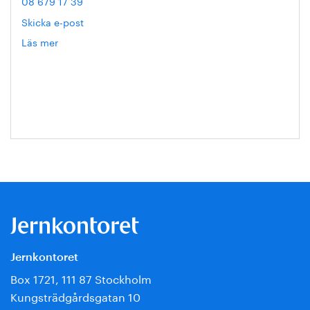
08 679 17 39
Skicka e-post
Läs mer
om
Helén
Axelsson
Jernkontoret
Box 1721, 111 87 Stockholm
Kungsträdgårdsgatan 10