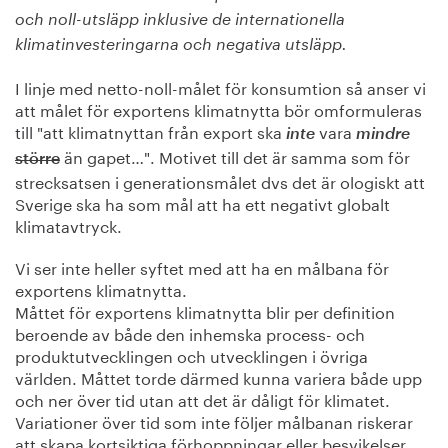
och noll-utsläpp inklusive de internationella
klimatinvesteringarna och negativa utsläpp.
I linje med netto-noll-målet för konsumtion så anser vi
att målet för exportens klimatnytta bör omformuleras
till "att klimatnyttan från export ska
vara
inte
mindre
än gapet…". Motivet till det är samma som för
större
strecksatsen i generationsmålet dvs det är ologiskt att
Sverige ska ha som mål att ha ett negativt globalt
klimatavtryck.
Vi ser inte heller syftet med att ha en målbana för
exportens klimatnytta.
Måttet för exportens klimatnytta blir per definition
beroende av både den inhemska process- och
produktutvecklingen och utvecklingen i övriga
världen. Måttet torde därmed kunna variera både upp
och ner över tid utan att det är dåligt för klimatet.
Variationer över tid som inte följer målbanan riskerar
att skapa kortsiktiga förhoppningar eller besvikelser