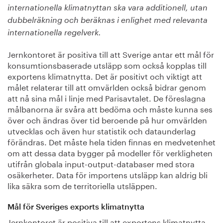
internationella klimatnyttan ska vara additionell, utan
dubbelräkning och beräknas i enlighet med relevanta
internationella regelverk.
Jernkontoret är positiva till att Sverige antar ett mål för
konsumtionsbaserade utsläpp som också kopplas till
exportens klimatnytta. Det är positivt och viktigt att
målet relaterar till att omvärlden också bidrar genom
att nå sina mål i linje med Parisavtalet. De föreslagna
målbanorna är svåra att bedöma och måste kunna ses
över och ändras över tid beroende på hur omvärlden
utvecklas och även hur statistik och dataunderlag
förändras. Det måste hela tiden finnas en medvetenhet
om att dessa data bygger på modeller för verkligheten
utifrån globala input-output-databaser med stora
osäkerheter. Data för importens utsläpp kan aldrig bli
lika säkra som de territoriella utsläppen.
Mål för Sveriges exports klimatnytta
Jernkontoret är positiva till att exportens klimatnytta