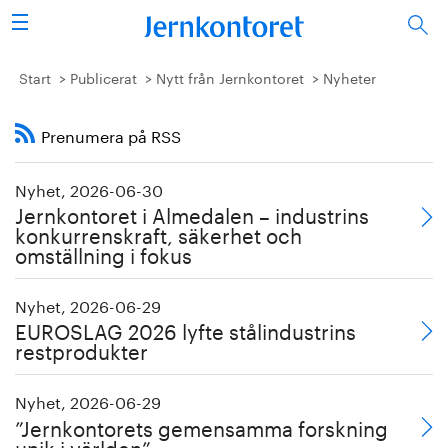
Sök
Stålindustrin
Start
Publicerat
Nytt från Jernkontoret
Nyheter
Vision 2050
Prenumera på RSS
Forskning/utbildning
Nyhet, 2026-06-30
Jernkontoret i Almedalen – industrins
Energi/miljö
konkurrenskraft, säkerhet och
omställning i fokus
Vi tycker
Nyhet, 2026-06-29
Publicerat
EUROSLAG 2026 lyfte stålindustrins
restprodukter
Bildbank
Nyhet, 2026-06-29
”Jernkontorets gemensamma forskning
Om oss
unik i världen”