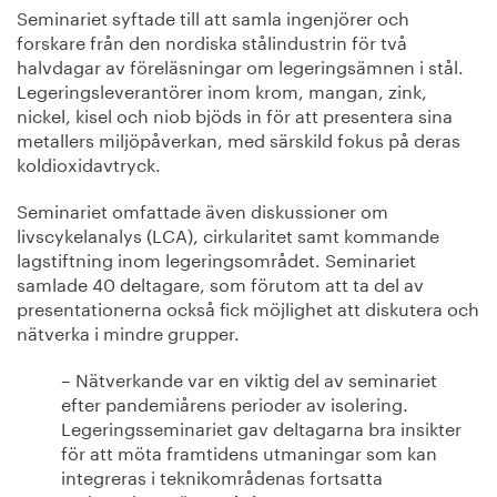
Seminariet syftade till att samla ingenjörer och
forskare från den nordiska stålindustrin för två
halvdagar av föreläsningar om legeringsämnen i stål.
Legeringsleverantörer inom krom, mangan, zink,
nickel, kisel och niob bjöds in för att presentera sina
metallers miljöpåverkan, med särskild fokus på deras
koldioxidavtryck.
Seminariet omfattade även diskussioner om
livscykelanalys (LCA), cirkularitet samt kommande
lagstiftning inom legeringsområdet. Seminariet
samlade 40 deltagare, som förutom att ta del av
presentationerna också fick möjlighet att diskutera och
nätverka i mindre grupper.
– Nätverkande var en viktig del av seminariet
efter pandemiårens perioder av isolering.
Legeringsseminariet gav deltagarna bra insikter
för att möta framtidens utmaningar som kan
integreras i teknikområdenas fortsatta