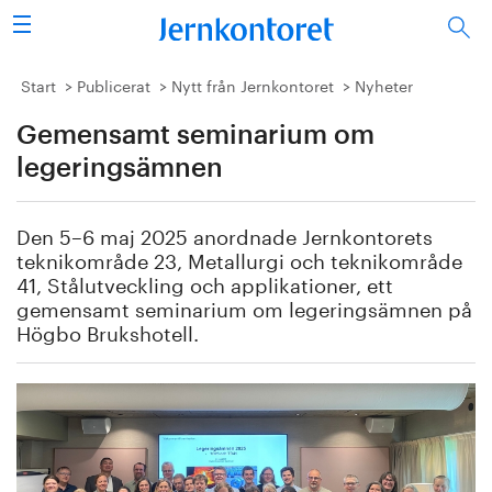
Sök
Stålindustrin
Start
Publicerat
Nytt från Jernkontoret
Nyheter
Gemensamt seminarium om
Vision 2050
legeringsämnen
Forskning/utbildning
Den 5–6 maj 2025 anordnade Jernkontorets
Energi/miljö
teknikområde 23, Metallurgi och teknikområde
41, Stålutveckling och applikationer, ett
Vi tycker
gemensamt seminarium om legeringsämnen på
Högbo Brukshotell.
Publicerat
Bildbank
Om oss