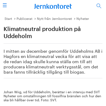
Sök
Stålindustrin
Start
Publicerat
Nytt från Jernkontoret
Nyheter
Klimatneutral produktion på
Vision 2050
Uddeholm
Forskning/utbildning
I mitten av december genomför Uddeholms AB i
Energi/miljö
Hagfors en klimatneutral vecka för att visa att
de redan idag skulle kunna ställa om till att
Vi tycker
producera klimatneutralt verktygsstål, om det
bara fanns tillräcklig tillgång till biogas.
Publicerat
Bildbank
Johan Wiig, vd för Uddeholm, berättar i en intervju med SVT
Nyheter om omställningen till fossilfria bränslen och hur den
ska bli hållbar över tid. Foto: SVT.
Om oss