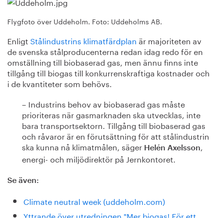
Flygfoto över Uddeholm. Foto: Uddeholms AB.
Enligt
Stålindustrins klimatfärdplan
är majoriteten av
de svenska stålproducenterna redan idag redo för en
omställning till biobaserad gas, men ännu finns inte
tillgång till biogas till konkurrenskraftiga kostnader och
i de kvantiteter som behövs.
– Industrins behov av biobaserad gas måste
prioriteras när gasmarknaden ska utvecklas, inte
bara transportsektorn. Tillgång till biobaserad gas
och råvaror är en förutsättning för att stålindustrin
ska kunna nå klimatmålen, säger
,
Helén Axelsson
energi- och miljödirektör på Jernkontoret.
Se även:
Climate neutral week (uddeholm.com)
Yttrande över utredningen "Mer biogas! För ett