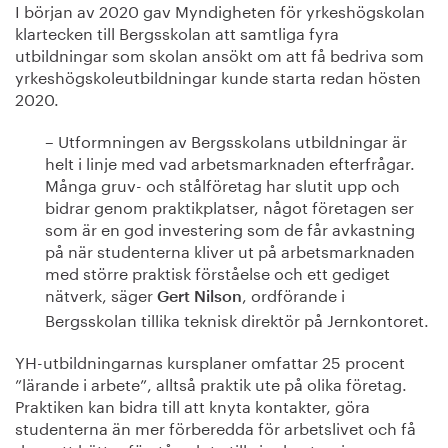
I början av 2020 gav Myndigheten för yrkeshögskolan
klartecken till Bergsskolan att samtliga fyra
utbildningar som skolan ansökt om att få bedriva som
yrkeshögskoleutbildningar kunde starta redan hösten
2020.
– Utformningen av Bergsskolans utbildningar är
helt i linje med vad arbetsmarknaden efterfrågar.
Många gruv- och stålföretag har slutit upp och
bidrar genom praktikplatser, något företagen ser
som är en god investering som de får avkastning
på när studenterna kliver ut på arbetsmarknaden
med större praktisk förståelse och ett gediget
nätverk, säger
, ordförande i
Gert Nilson
Bergsskolan tillika teknisk direktör på Jernkontoret.
YH-utbildningarnas kursplaner omfattar 25 procent
”lärande i arbete”, alltså praktik ute på olika företag.
Praktiken kan bidra till att knyta kontakter, göra
studenterna än mer förberedda för arbetslivet och få