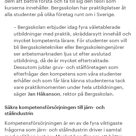
dem att bättre förstå och ta till sig den teori som
kurserna innehåller. Bergsskolan har praktikplatser åt
alla studenter på olika företag runt om i Sverige.
– Bergsskolan erbjuder idag fyra väletablerade
utbildningar med praktik, skräddarsytt innehåll och
mycket kompetenta lärare. För studenter som vill
bli Bergsskoletekniker eller Bergsskoleingenjörer
ser arbetsmarknaden ljus ut efter avslutad
utbildning, då de är mycket eftertraktade.
Dessutom jublar gruv- och stålföretagen som
efterfrågar den kompetens som våra studenter
erhåller och som får lära känna studenterna tack
vare praktikmomenten under hela utbildningen,
säger
, rektor på Bergsskolan.
Jan Håkanson
Säkra kompetensförsörjningen till järn- och
stålindustrin
Kompetensförsörjningen är en av de fyra viktigaste
frågorna som järn- och stålindustrin driver i samtal
med politiken just nu. Mycket handlar om att bättre