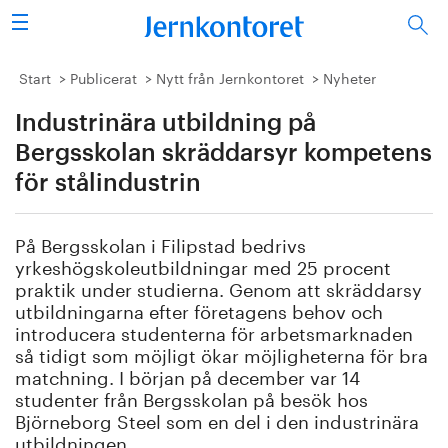
Sök
Stålindustrin
Start
Publicerat
Nytt från Jernkontoret
Nyheter
Industrinära utbildning på
Vision 2050
Bergsskolan skräddarsyr kompetens
Forskning/utbildning
för stålindustrin
Energi/miljö
På Bergsskolan i Filipstad bedrivs
yrkeshögskoleutbildningar med 25 procent
Vi tycker
praktik under studierna. Genom att skräddarsy
utbildningarna efter företagens behov och
Publicerat
introducera studenterna för arbetsmarknaden
så tidigt som möjligt ökar möjligheterna för bra
matchning. I början på december var 14
Bildbank
studenter från Bergsskolan på besök hos
Björneborg Steel som en del i den industrinära
Om oss
utbildningen.