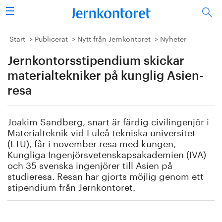
Sök
Stålindustrin
Start
Publicerat
Nytt från Jernkontoret
Nyheter
Jernkontorsstipendium skickar
Vision 2050
materialtekniker på kunglig Asien-
Forskning/utbildning
resa
Energi/miljö
Joakim Sandberg, snart är färdig civilingenjör i
Materialteknik vid Luleå tekniska universitet
Vi tycker
(LTU), får i november resa med kungen,
Kungliga Ingenjörsvetenskapsakademien (IVA)
Publicerat
och 35 svenska ingenjörer till Asien på
studieresa. Resan har gjorts möjlig genom ett
stipendium från Jernkontoret.
Bildbank
Om oss