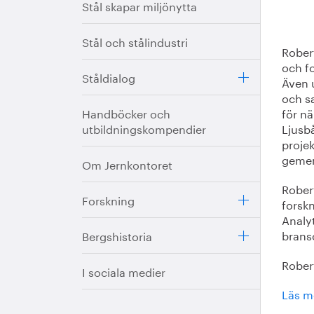
Stål skapar miljönytta
Stål och stålindustri
Rober
och fo
Ståldialog
Även 
och s
Handböcker och
för n
utbildningskompendier
Ljusb
proje
gemen
Om Jernkontoret
Robert
Forskning
forsk
Analy
brans
Bergshistoria
Robert
I sociala medier
Läs m