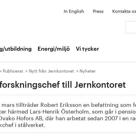
In English
Press
Kontakta o
Sök:
g/utbildning
Energi/miljö
Vi tycker
Publicerat
Nytt från Jernkontoret
Nyheter
forskningschef till Jernkontoret
 mars tillträder Robert Eriksson en befattning som 
ter härmed Lars-Henrik Österholm, som går i pensi
Ovako Hofors AB, där han arbetat sedan 2007 i en ra
kchef i stålverket.