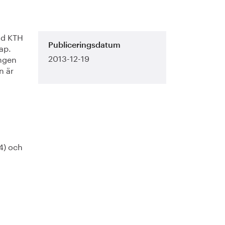
id KTH
ap.
Publiceringsdatum
2013-12-19
ingen
n är
4) och