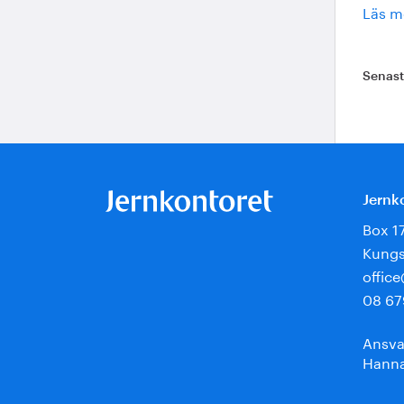
Läs m
Senas
Jernk
Box 1
Kungs
offic
08 67
Ansva
Hanna