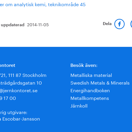
er om analytisk kemi, teknikområde 45
2014-11-05
Dela
t uppdaterad
ontoret
Besök även:
721, 111 87 Stockholm
Metalliska material
trädgårdsgatan 10
Swedish Metals & Minerals
e@jernkontoret.se
Energihandboken
9 17 00
Metallkompetens
Järnkoll
rig utgivare:
 Escobar-Jansson