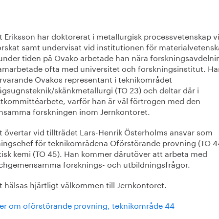
t Eriksson har doktorerat i metallurgisk processvetenskap v
rskat samt undervisat vid institutionen för materialvetensk
under tiden på Ovako arbetade han nära forskningsavdeln
amarbetade ofta med universitet och forskningsinstitut. Ha
ärvarande Ovakos representant i teknikområdet
ågsugnsteknik/skänkmetallurgi (TO 23) och deltar där i
ktkommittéarbete, varför han är väl förtrogen med den
samma forskningen inom Jernkontoret.
 övertar vid tillträdet Lars-Henrik Österholms ansvar som
ningschef för teknikområdena Oförstörande provning (TO 4
tisk kemi (TO 45). Han kommer därutöver att arbeta med
chgemensamma forsknings- och utbildningsfrågor.
 hälsas hjärtligt välkommen till Jernkontoret.
er om oförstörande provning, teknikområde 44