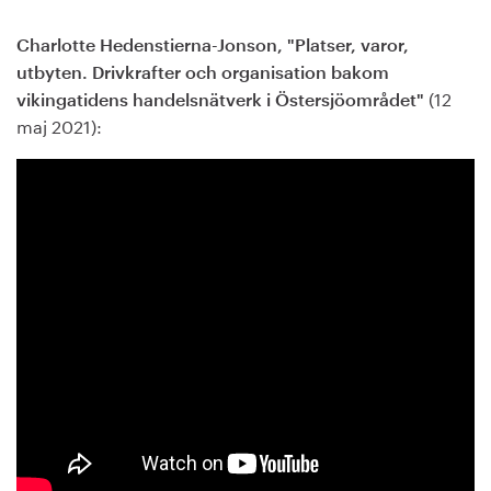
Charlotte Hedenstierna-Jonson, "Platser, varor,
utbyten. Drivkrafter och organisation bakom
(12
vikingatidens handelsnätverk i Östersjöområdet"
maj 2021):