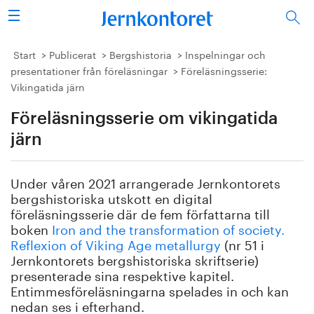
Sök
Stålindustrin
Start
Publicerat
Bergshistoria
Inspelningar och
presentationer från föreläsningar
Föreläsningsserie:
Vikingatida järn
Vision 2050
Föreläsningsserie om vikingatida
Forskning/utbildning
järn
Energi/miljö
Under våren 2021 arrangerade Jernkontorets
Vi tycker
bergshistoriska utskott en digital
föreläsningsserie där de fem författarna till
boken
Iron and the transformation of society.
Publicerat
Reflexion of Viking Age metallurgy
(nr 51 i
Jernkontorets bergshistoriska skriftserie)
Bildbank
presenterade sina respektive kapitel.
Entimmesföreläsningarna spelades in och kan
Om oss
nedan ses i efterhand.