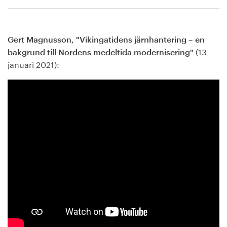
Gert Magnusson, "Vikingatidens järnhantering – en
(13
bakgrund till Nordens medeltida modernisering"
januari 2021):