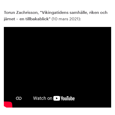
Torun Zachrisson, "Vikingatidens samhälle, riken och
(10 mars 2021):
järnet – en tillbakablick"