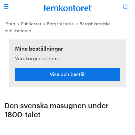
Sök
Stålindustrin
Start
Publicerat
Bergshistoria
Bergshistoriska
publikationer
Vision 2050
Mina beställningar
Forskning/utbildning
Varukorgen är tom
Energi/miljö
Visa och beställ
Vi tycker
Publicerat
Den svenska masugnen under
Bildbank
1800-talet
Om oss