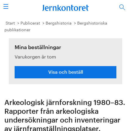
Sök
Stålindustrin
Start
Publicerat
Bergshistoria
Bergshistoriska
publikationer
Vision 2050
Mina beställningar
Forskning/utbildning
Varukorgen är tom
Energi/miljö
Visa och beställ
Vi tycker
Publicerat
Arkeologisk järnforskning 1980–83.
Bildbank
Rapporter från arkeologiska
undersökningar och inventeringar
Om oss
av järnframställningsplatser.