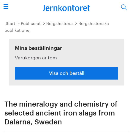
Sök
Stålindustrin
Start
Publicerat
Bergshistoria
Bergshistoriska
publikationer
Vision 2050
Mina beställningar
Forskning/utbildning
Varukorgen är tom
Energi/miljö
Visa och beställ
Vi tycker
Publicerat
The mineralogy and chemistry of
Bildbank
selected ancient iron slags from
Dalarna, Sweden
Om oss