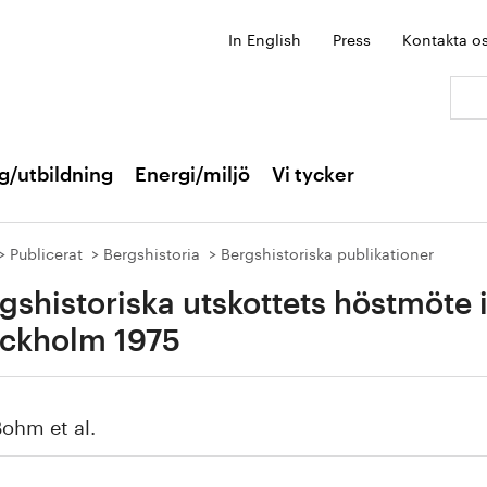
In English
Press
Kontakta o
Sök:
g/utbildning
Energi/miljö
Vi tycker
Publicerat
Bergshistoria
Bergshistoriska publikationer
gshistoriska utskottets höstmöte 
ckholm 1975
Bohm et al.