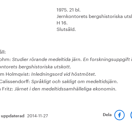
1975. 21 bl.
Jernkontorets bergshistoriska uts
H 16.
Slutsåld.
ll:
Bohm:
Studier rörande medeltida järn. En forskningsuppgift 
ontorets bergshistoriska utskott.
lm Holmqvist:
Inledningsord vid höstmötet.
Calissendorff:
Språkligt och sakligt om medeltidsjärn.
 Fritz:
Järnet i den medeltidssamhälleliga ekonomin.
2014-11-27
Dela
t uppdaterad