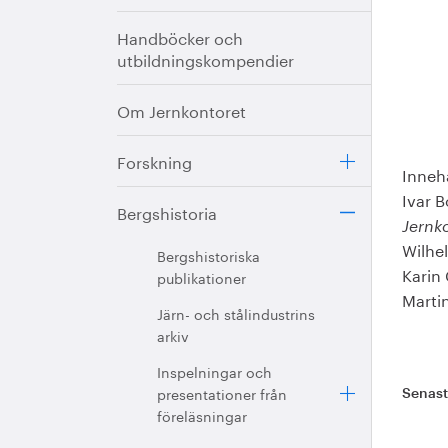
Handböcker och
utbildningskompendier
Om Jernkontoret
Forskning
Innehå
Ivar 
Bergshistoria
Jernk
Wilhe
Bergshistoriska
Karin 
publikationer
Martin
Järn- och stålindustrins
arkiv
Inspelningar och
presentationer från
Senas
föreläsningar