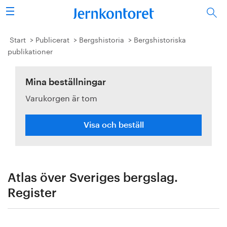
Sök
Stålindustrin
Start
Publicerat
Bergshistoria
Bergshistoriska
publikationer
Vision 2050
Mina beställningar
Forskning/utbildning
Varukorgen är tom
Energi/miljö
Visa och beställ
Vi tycker
Publicerat
Atlas över Sveriges bergslag.
Bildbank
Register
Om oss