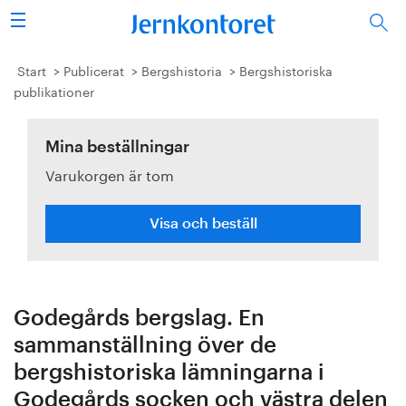
Sök
Stålindustrin
Start
Publicerat
Bergshistoria
Bergshistoriska
publikationer
Vision 2050
Mina beställningar
Forskning/utbildning
Varukorgen är tom
Energi/miljö
Visa och beställ
Vi tycker
Publicerat
Godegårds bergslag. En
Bildbank
sammanställning över de
bergshistoriska lämningarna i
Om oss
Godegårds socken och västra delen