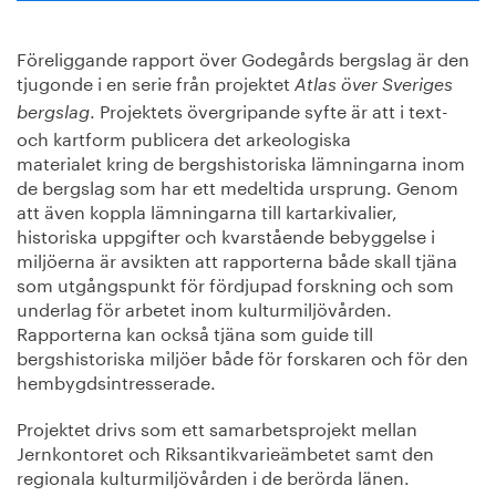
Föreliggande rapport över Godegårds bergslag är den
tjugonde i en serie från projektet
Atlas över Sveriges
. Projektets övergripande syfte är att i text-
bergslag
och kartform publicera det arkeologiska
materialet kring de bergshistoriska lämningarna inom
de bergslag som har ett medeltida ursprung. Genom
att även koppla lämningarna till kartarkivalier,
historiska uppgifter och kvarstående bebyggelse i
miljöerna är avsikten att rapporterna både skall tjäna
som utgångspunkt för fördjupad forskning och som
underlag för arbetet inom kulturmiljövården.
Rapporterna kan också tjäna som guide till
bergshistoriska miljöer både för forskaren och för den
hembygdsintresserade.
Projektet drivs som ett samarbetsprojekt mellan
Jernkontoret och Riksantikvarieämbetet samt den
regionala kulturmiljövården i de berörda länen.