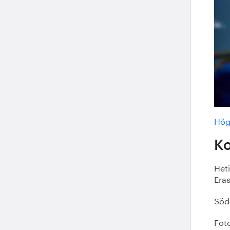
Hög
K
Heti
Eras
Söd
Foto