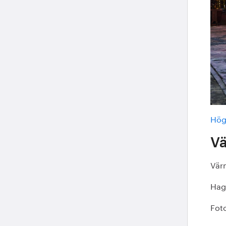
Hög
V
Vär
Hag
Foto