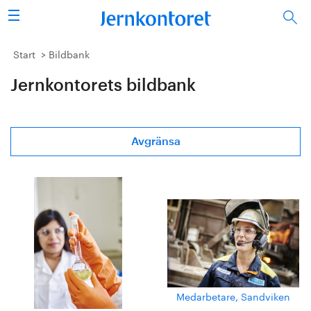
Sök
Stålindustrin
Start
Bildbank
Jernkontorets bildbank
Vision 2050
Forskning/utbildning
Avgränsa
Energi/miljö
Vi tycker
Publicerat
Bildbank
Om oss
Medarbetare, Sandviken