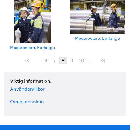
Medarbetare, Borlänge
Medarbetare, Borlänge
|<<
…
6
7
9
10
…
>>|
8
Viktig information:
Användarvillkor
Om bildbanken