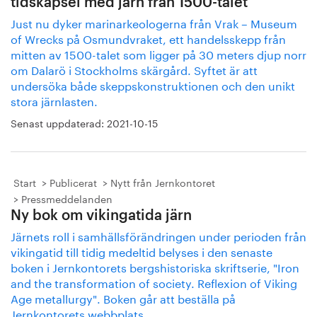
tidskapsel med järn från 1500-talet
Just nu dyker marinarkeologerna från Vrak – Museum
of Wrecks på Osmundvraket, ett handelsskepp från
mitten av 1500-talet som ligger på 30 meters djup norr
om Dalarö i Stockholms skärgård. Syftet är att
undersöka både skeppskonstruktionen och den unikt
stora järnlasten.
Senast uppdaterad:
2021-10-15
Start
Publicerat
Nytt från Jernkontoret
Pressmeddelanden
Ny bok om vikingatida järn
Järnets roll i samhällsförändringen under perioden från
vikingatid till tidig medeltid belyses i den senaste
boken i Jernkontorets bergshistoriska skriftserie, "Iron
and the transformation of society. Reflexion of Viking
Age metallurgy". Boken går att beställa på
Jernkontorets webbplats.