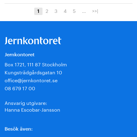
2
3
4
5
…
>>|
1
Jernkontoret
Box 1721, 111 87 Stockholm
Kungsträdgårdsgatan 10
office@jernkontoret.se
08 679 17 00
Ansvarig utgivare:
Hanna Escobar-Jansson
Besök även: