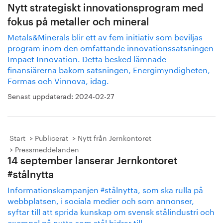
Nytt strategiskt innovationsprogram med
fokus på metaller och mineral
Metals&Minerals blir ett av fem initiativ som beviljas
program inom den omfattande innovationssatsningen
Impact Innovation. Detta besked lämnade
finansiärerna bakom satsningen, Energimyndigheten,
Formas och Vinnova, idag.
Senast uppdaterad:
2024-02-27
Start
Publicerat
Nytt från Jernkontoret
Pressmeddelanden
14 september lanserar Jernkontoret
#stålnytta
Informationskampanjen #stålnytta, som ska rulla på
webbplatsen, i sociala medier och som annonser,
syftar till att sprida kunskap om svensk stålindustri och
exempel på nytta som stål bidrar till.