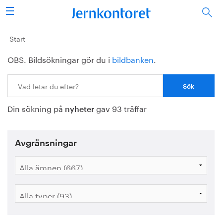
Sök
Stålindustrin
Start
OBS. Bildsökningar gör du i
bildbanken
.
Vision 2050
Sök:
Forskning/utbildning
Din sökning på
gav 93 träffar
Energi/miljö
nyheter
Vi tycker
Avgränsningar
Publicerat
Bildbank
Om oss